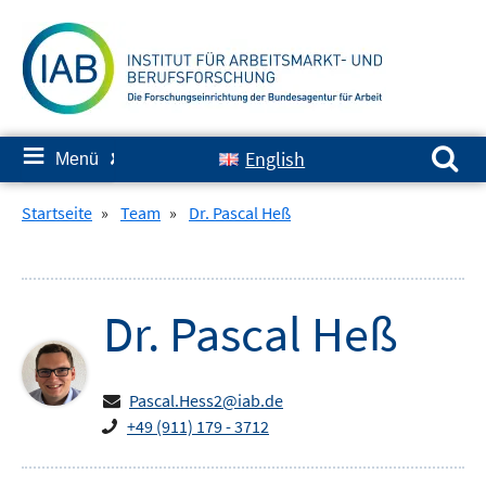
Springe
zum
Inhalt
Suchen nach:
≡
English
Menü
✘
Startseite
»
Team
»
Dr. Pascal Heß
Dr.
Pascal
Heß
Pascal.Hess2@iab.de
+49 (911) 179 - 3712