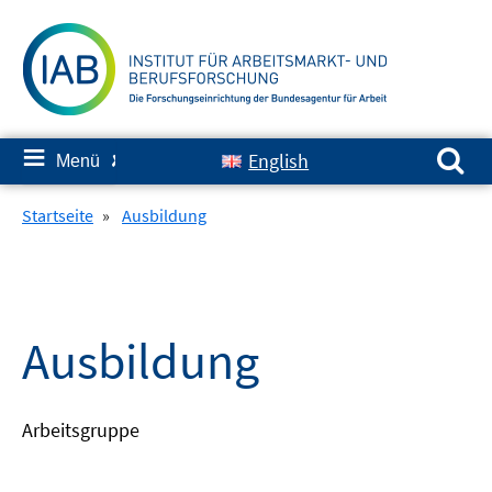
Springe
zum
Inhalt
Suchen nach:
≡
English
Menü
✘
Startseite
»
Ausbildung
Ausbildung
Arbeitsgruppe