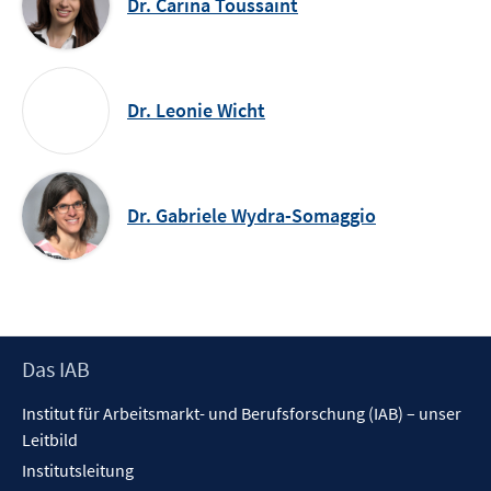
Dr. Carina Toussaint
Dr. Leonie Wicht
Dr. Gabriele Wydra-Somaggio
Footer
Das IAB
Inhalt
Institut für Arbeitsmarkt- und Berufsforschung (IAB) – unser
Leitbild
Institutsleitung