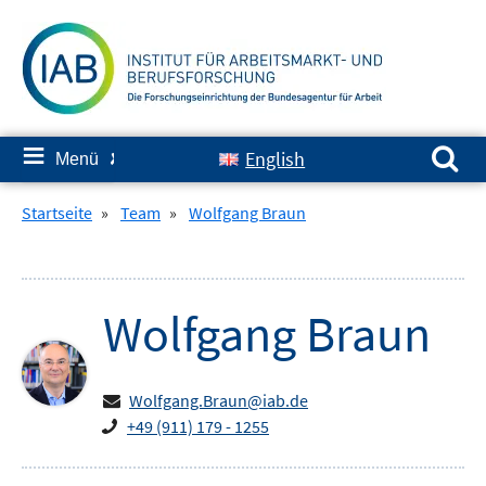
Springe
zum
Inhalt
Suchen nach:
≡
English
Menü
✘
Startseite
»
Team
»
Wolfgang Braun
Wolfgang
Braun
Wolfgang.Braun@iab.de
+49 (911) 179 - 1255