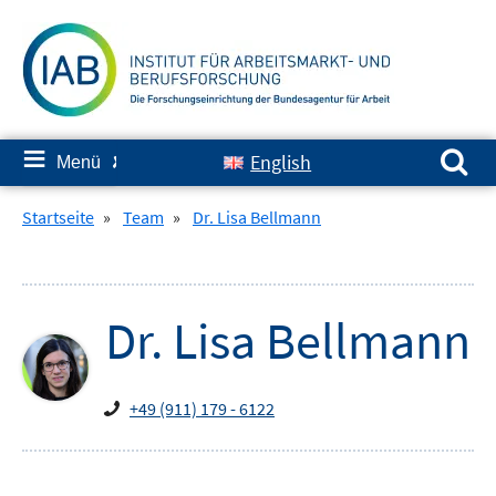
Springe
zum
Inhalt
Suchen nach:
≡
English
Menü
✘
Startseite
»
Team
»
Dr. Lisa Bellmann
Dr.
Lisa
Bellmann
+49 (911) 179 - 6122