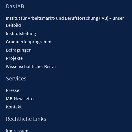
Footer
Das IAB
Inhalt
Institut für Arbeitsmarkt- und Berufsforschung (IAB) – unser
Leitbild
Institutsleitung
Graduiertenprogramm
Befragungen
Projekte
Wissenschaftlicher Beirat
Services
Presse
IAB-Newsletter
Kontakt
Rechtliche Links
Impressum