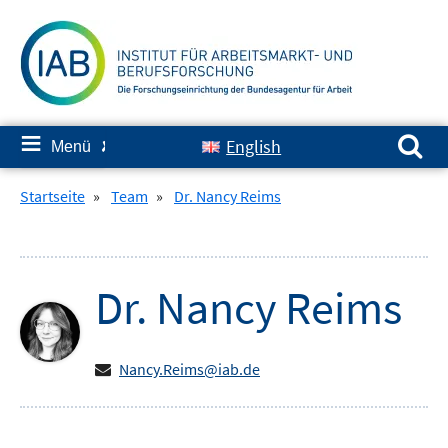
Springe
zum
Inhalt
Suchen nach:
≡
English
Menü
✘
Startseite
»
Team
»
Dr. Nancy Reims
Dr.
Nancy
Reims
Nancy.Reims@iab.de