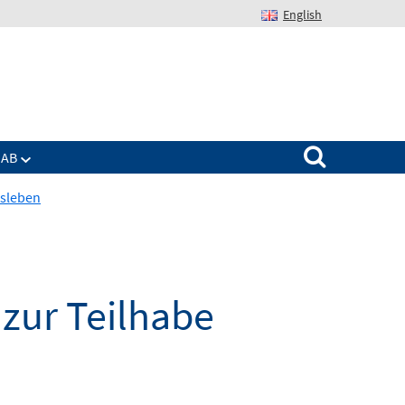
English
Suchen nach:
IAB
tsleben
 zur Teilhabe