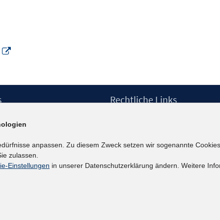
In
neuem
Fenster
öffnen
s
Rechtliche Links
Impressum
ologien
etter
Datenschutzerklärung
Erklärung zur Barrierefreiheit
edürfnisse anpassen. Zu diesem Zweck setzen wir sogenannte Cookies
Barrieren melden
ie zulassen.
ie-Einstellungen
in unserer Datenschutzerklärung ändern. Weitere Info