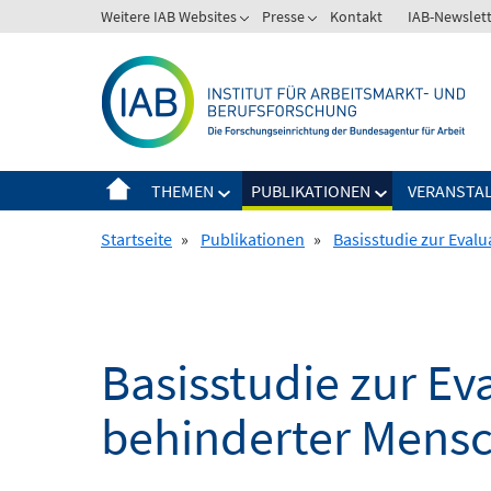
Springe
Weitere IAB Websites
Presse
Kontakt
IAB-Newslet
zum
Inhalt
THEMEN
PUBLIKATIONEN
VERANSTA
Startseite
»
Publikationen
»
Basisstudie zur Eval
Basisstudie zur Ev
behinderter Mensc