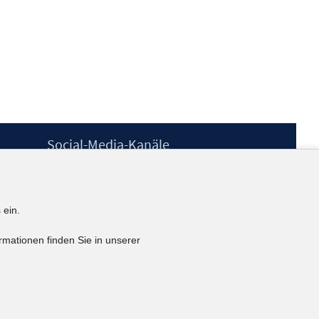
Social-Media-Kanäle
BlueSky
YouTube
LinkedIn
 ein.
XING
kununu
rmationen finden Sie in unserer
Netiquette