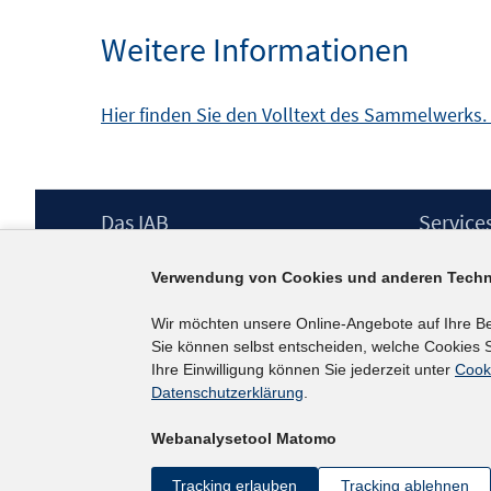
Weitere Informationen
Hier finden Sie den Volltext des Sammelwerks.
Footer
Das IAB
Service
Inhalt
Institut für Arbeitsmarkt- und
Presse
Verwendung von Cookies und anderen Techn
Berufsforschung (IAB) – unser Leitbild
IAB-Newsl
Institutsleitung
Kontakt
Wir möchten unsere Online-Angebote auf Ihre B
Graduiertenprogramm
Sie können selbst entscheiden, welche Cookies S
Befragungen
Ihre Einwilligung können Sie jederzeit unter
Cook
Projekte
Datenschutzerklärung
.
Wissenschaftlicher Beirat
Webanalysetool Matomo
Tracking erlauben
Tracking ablehnen