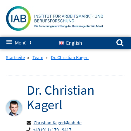
Springe
zum
Inhalt
Suchen nach:
≡
English
Menü
✘
Startseite
»
Team
»
Dr. Christian Kagerl
Dr.
Christian
Kagerl
Christian.Kagerl@iab.de
+49 (911) 179 - 9417