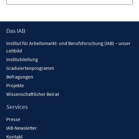
Footer
Das IAB
Inhalt
Institut für Arbeitsmarkt- und Berufsforschung (IAB) – unser
Leitbild
Institutsleitung
Graduiertenprogramm
Befragungen
Projekte
Wissenschaftlicher Beirat
Services
Presse
IAB-Newsletter
Kontakt