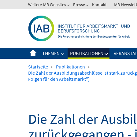
Springe
Weitere IAB Websites
Presse
Kontakt
IAB-Newslet
zum
Inhalt
THEMEN
PUBLIKATIONEN
VERANSTA
Startseite
»
Publikationen
»
Die Zahl der Ausbildungsabschlüsse ist stark zurüc
Folgen für den Arbeitsmarkt")
Die Zahl der Ausbi
zurückgegangen - 