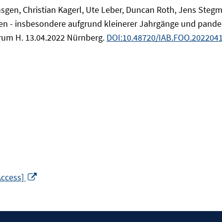
ensgen, Christian Kagerl, Ute Leber, Duncan Roth, Jens Steg
en - insbesondere aufgrund kleinerer Jahrgänge und pand
Forum H. 13.04.2022 Nürnberg.
DOI:10.48720/IAB.FOO.2022041
In
Access]
neuem
Fenster
öffnen