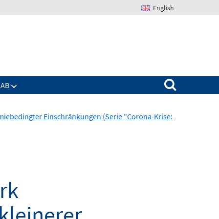
English
Suchen nach:
IAB
miebedingter Einschränkungen (Serie "Corona-Krise:
rk
kleinerer