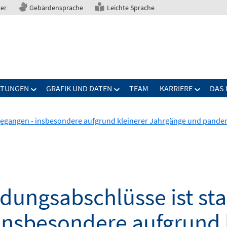
ter
Gebärdensprache
Leichte Sprache
LTUNGEN
GRAFIK UND DATEN
TEAM
KARRIERE
DAS 
kgegangen - insbesondere aufgrund kleinerer Jahrgänge und pande
ldungsabschlüsse ist sta
insbesondere aufgrund 