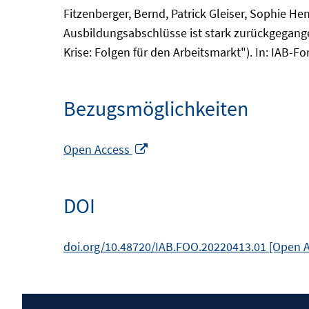
Fitzenberger, Bernd, Patrick Gleiser, Sophie H
Ausbildungsabschlüsse ist stark zurückgegang
Krise: Folgen für den Arbeitsmarkt"). In: IAB-
Bezugsmöglichkeiten
In
Open Access
neuem
Fenster
DOI
öffnen
doi.org/10.48720/IAB.FOO.20220413.01 [Open 