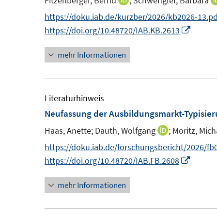
Fitzenberger, Bernd
;
Schwengler, Barbara
I
s
n
n
https://doku.iab.de/kurzber/2026/kb2026-13.pd
t
s
n
I
https://doi.org/10.48720/IAB.KB.2613
e
t
e
n
r
e
mehr Informationen
u
n
ö
r
e
e
f
ö
m
u
f
f
F
e
Literaturhinweis
n
f
e
m
Neufassung der Ausbildungsmarkt-Typisie
e
n
n
F
n
e
Haas, Anette;
Dauth, Wolfgang
;
Moritz, Mich
I
s
e
n
n
https://doku.iab.de/forschungsbericht/2026/fb
t
n
n
I
https://doi.org/10.48720/IAB.FB.2608
e
s
e
n
r
t
mehr Informationen
u
n
ö
e
e
e
f
r
m
u