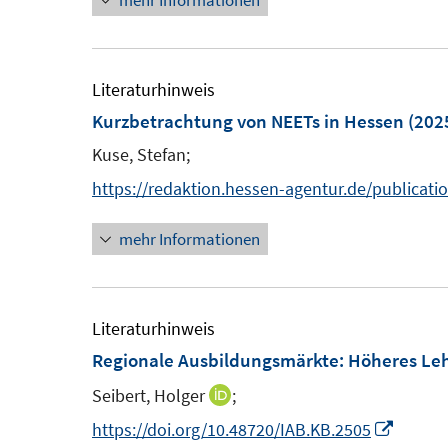
mehr Informationen
e
e
u
r
e
ö
m
Literaturhinweis
f
F
Kurzbetrachtung von NEETs in Hessen
(202
f
e
n
Kuse, Stefan;
n
e
https://redaktion.hessen-agentur.de/publicat
s
n
t
mehr Informationen
e
r
ö
Literaturhinweis
f
Regionale Ausbildungsmärkte: Höheres Lehr
f
n
Seibert, Holger
;
I
e
n
I
https://doi.org/10.48720/IAB.KB.2505