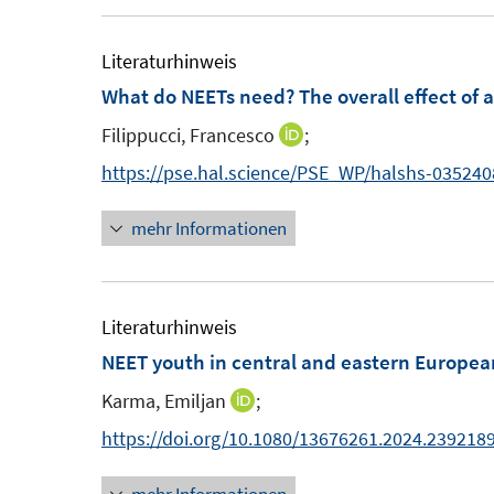
e
t
s
n
e
t
Literaturhinweis
r
e
What do NEETs need? The overall effect of a
ö
r
Filippucci, Francesco
;
I
f
ö
n
f
https://pse.hal.science/PSE_WP/halshs-03524
f
n
n
f
mehr Informationen
e
e
n
u
n
e
e
n
m
Literaturhinweis
F
NEET youth in central and eastern Europea
e
Karma, Emiljan
;
I
n
n
https://doi.org/10.1080/13676261.2024.239218
s
n
t