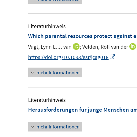
n
r
r
e
e
ö
ö
m
u
f
f
F
e
Literaturhinweis
f
f
e
m
Which parental resources protect against e
n
n
n
F
e
e
Vugt, Lynn L. J. van
;
Velden, Rolf van der
I
s
e
n
n
n
I
https://doi.org/10.1093/esr/jcag018
t
n
n
n
e
s
mehr Informationen
e
n
r
t
u
e
ö
e
e
u
f
r
m
e
Literaturhinweis
f
ö
F
m
Herausforderungen für junge Menschen am
n
f
e
F
e
f
n
e
mehr Informationen
n
n
s
n