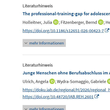
f
ö
F
e
Literaturhinweis
n
f
e
m
The professional-training-gap for adolesc
e
f
n
F
n
n
Holleitner, Julia
;
Fitzenberger, Bernd
;
He
I
I
s
e
e
n
n
https://doi.org/10.1186/s12651-026-00423-7
t
n
n
n
n
e
s
mehr Informationen
e
e
r
t
u
u
ö
e
e
e
f
r
m
m
Literaturhinweis
f
ö
F
F
Junge Menschen ohne Berufsabschluss im A
n
f
e
e
e
f
Ulrich, Angela
;
Wydra-Somaggio, Gabriele
I
n
n
n
n
n
https://doku.iab.de/regional/H/2026/regional_
s
s
e
n
I
https://doi.org/10.48720/IAB.REH.2601
t
t
n
e
n
e
e
mehr Informationen
u