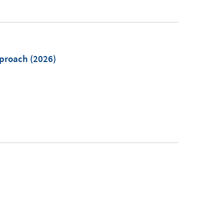
pproach
(2026)