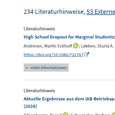
234 Literaturhinweise
,
53 Externe
Literaturhinweis
High School Dropout for Marginal Student
Andresen, Martin Eckhoff
;
Løkken, Sturla A. 
I
n
I
https://doi.org/10.1086/732767
n
n
mehr Informationen
e
n
u
e
e
u
m
e
Literaturhinweis
F
m
Aktuelle Ergebnisse aus dem IAB-Betriebsp
e
F
(2026)
n
e