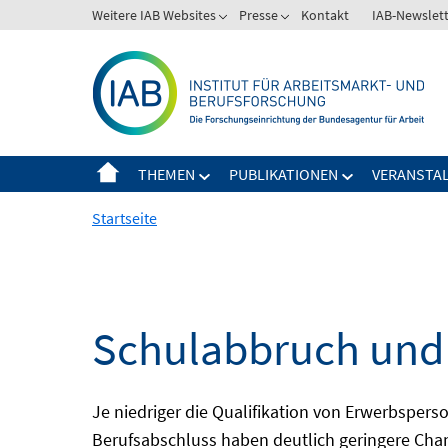
Springe
Weitere IAB Websites
Presse
Kontakt
IAB-Newslet
zum
Inhalt
THEMEN
PUBLIKATIONEN
VERANSTA
Startseite
Schulabbruch und 
Je niedriger die Qualifikation von Erwerbsper
Berufsabschluss haben deutlich geringere Chanc