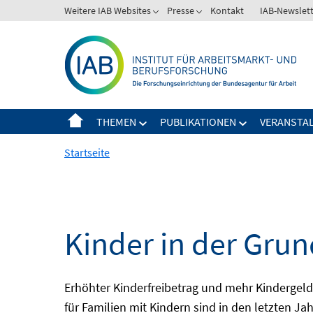
Springe
Weitere IAB Websites
Presse
Kontakt
IAB-Newslet
zum
Inhalt
THEMEN
PUBLIKATIONEN
VERANSTA
Startseite
Kinder in der Gru
Erhöhter Kinderfreibetrag und mehr Kindergeld,
für Familien mit Kindern sind in den letzten J