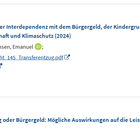
e
r
ö
 der Interdependenz mit dem Bürgergeld, der Kinder
f
haft und Klimaschutz
(2024)
f
n
nsen, Emanuel
;
I
e
n
I
ht_145_Transferentzug.pdf
n
n
I
n
e
n
n
u
n
e
e
e
u
m
u
e
F
e
m
e
m
F
g oder Bürgergeld: Mögliche Auswirkungen auf die L
n
F
e
s
e
n