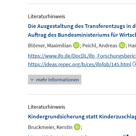
e
u
m
e
Literaturhinweis
F
m
Die Ausgestaltung des Transferentzugs in
e
F
Auftrag des Bundesministeriums für Wirtsc
n
e
Blömer, Maximilian
;
Peichl, Andreas
;
Ha
I
I
s
n
n
n
https://www.ifo.de/DocDL/ifo_Forschungsberic
t
s
n
n
https://ideas.repec.org/b/ces/ifofob/145.html
e
t
e
e
r
e
mehr Informationen
u
u
ö
r
e
e
f
ö
m
m
f
f
F
F
Literaturhinweis
n
f
e
e
Kindergrundsicherung statt Kinderzuschla
e
n
n
n
n
e
Bruckmeier, Kerstin
;
I
s
s
n
n