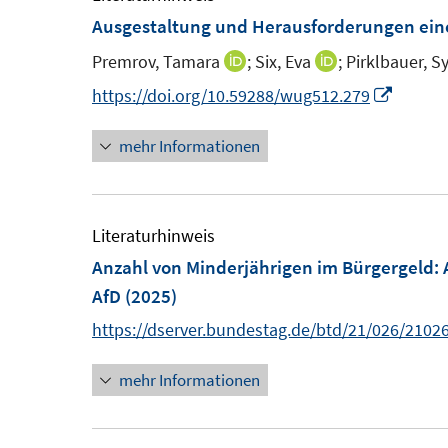
Ausgestaltung und Herausforderungen eine
Premrov, Tamara
;
Six, Eva
;
Pirklbauer, Sy
I
I
n
n
I
https://doi.org/10.59288/wug512.279
n
n
n
mehr Informationen
e
e
n
u
u
e
e
e
u
m
m
e
Literaturhinweis
F
F
m
Anzahl von Minderjährigen im Bürgergeld
:
e
e
F
AfD
(2025)
n
n
e
https://dserver.bundestag.de/btd/21/026/2102
s
s
n
t
t
s
mehr Informationen
e
e
t
r
r
e