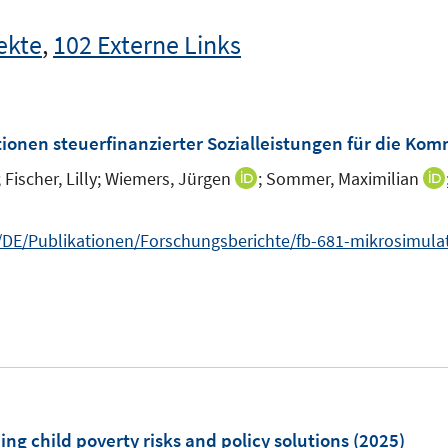
ekte
,
102 Externe Links
nen steuerfinanzierter Sozialleistungen für die Komm
;
Fischer, Lilly;
Wiemers, Jürgen
;
Sommer, Maximilian
I
I
n
n
n
n
/Publikationen/Forschungsberichte/fb-681-mikrosimulatio
e
e
u
u
n
e
e
n
m
m
F
F
u
e
e
n
n
m
ng child poverty risks and policy solutions
(2025)