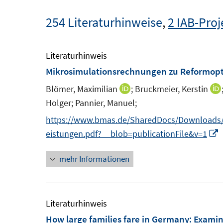
254 Literaturhinweise
,
2 IAB-Proj
Literaturhinweis
Mikrosimulationsrechnungen zu Reformoptio
Blömer, Maximilian
;
Bruckmeier, Kerstin
I
Holger;
Pannier, Manuel;
n
n
https://www.bmas.de/SharedDocs/Downloads/DE
e
I
eistungen.pdf?__blob=publicationFile&v=1
u
mehr Informationen
e
m
e
F
e
e
Literaturhinweis
n
How large families fare in Germany: Examini