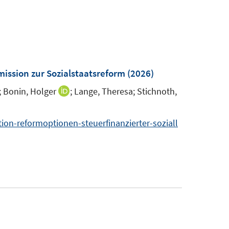
ission zur Sozialstaatsreform
(2026)
;
Bonin, Holger
;
Lange, Theresa;
Stichnoth,
I
I
n
n
n
n
n-reformoptionen-steuerfinanzierter-soziall
e
e
u
u
e
e
m
m
F
F
e
e
n
n