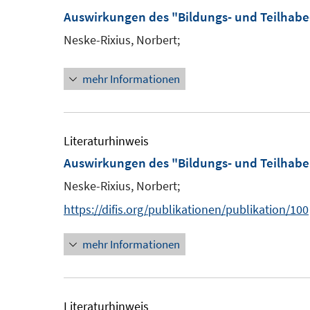
f
ö
m
Auswirkungen des "Bildungs- und Teilhabe
f
f
F
n
Neske-Rixius, Norbert;
f
e
e
n
n
n
mehr Informationen
e
s
n
t
e
Literaturhinweis
r
Auswirkungen des "Bildungs- und Teilhabe
ö
Neske-Rixius, Norbert;
f
f
https://difis.org/publikationen/publikation/100
n
mehr Informationen
e
n
Literaturhinweis