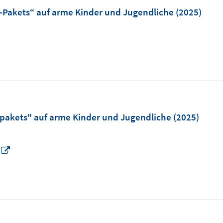
-Pakets“ auf arme Kinder und Jugendliche
(2025)
pakets" auf arme Kinder und Jugendliche
(2025)
I
n
n
e
u
e