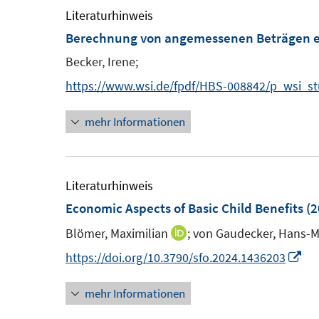
ö
ö
r
Literaturhinweis
f
f
ö
Berechnung von angemessenen Beträgen e
f
f
f
Becker, Irene;
n
n
f
e
e
https://www.wsi.de/fpdf/HBS-008842/p_wsi_st
n
n
n
e
mehr Informationen
n
Literaturhinweis
Economic Aspects of Basic Child Benefits
(2
Blömer, Maximilian
;
von Gaudecker, Hans-Ma
I
n
I
https://doi.org/10.3790/sfo.2024.1436203
n
n
mehr Informationen
e
n
u
e