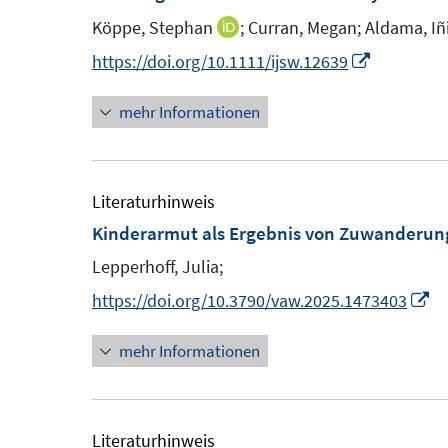
s
F
Köppe, Stephan
;
Curran, Megan;
Aldama, Iñ
I
t
e
n
I
https://doi.org/10.1111/ijsw.12639
e
n
n
r
s
mehr Informationen
e
n
ö
t
u
e
f
e
e
u
f
r
m
e
Literaturhinweis
n
F
m
Kinderarmut als Ergebnis von Zuwanderung
e
f
e
F
n
Lepperhoff, Julia;
f
n
e
I
https://doi.org/10.3790/vaw.2025.1473403
s
n
e
n
t
s
mehr Informationen
n
e
t
e
r
e
u
ö
r
e
Literaturhinweis