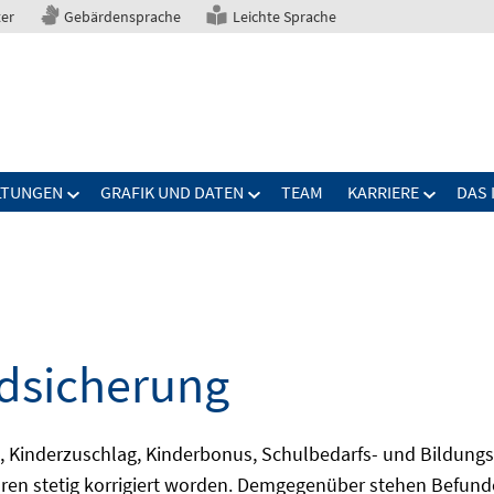
ter
Gebärdensprache
Leichte Sprache
LTUNGEN
GRAFIK UND DATEN
TEAM
KARRIERE
DAS 
ndsicherung
 Kinderzuschlag, Kinderbonus, Schulbedarfs- und Bildungspak
ahren stetig korrigiert worden. Demgegenüber stehen Befund