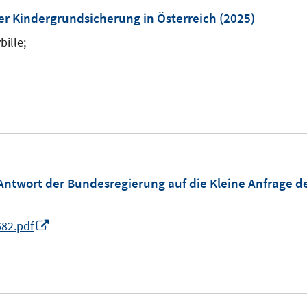
m
r Kindergrundsicherung in Österreich
(2025)
F
bille;
e
n
s
t
e
r
ö
Antwort der Bundesregierung auf die Kleine Anfrage d
f
f
I
682.pdf
n
n
e
n
n
e
u