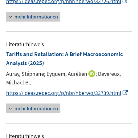
I
s
https://ideas.repec.org/p/nbr/nberwo/33726.html
n
t
n
e
mehr Informationen
e
r
u
ö
e
f
Literaturhinweis
m
f
F
n
Tariffs and Retaliation: A Brief Macroeconomic
e
e
Analysis
(2025)
n
n
I
Auray, Stéphane;
Eyquem, Aurélien
;
Devereux,
s
n
t
Michael B.;
n
e
I
https://ideas.repec.org/p/nbr/nberwo/33739.html
e
r
n
u
ö
n
mehr Informationen
e
f
e
m
f
u
F
n
e
e
e
Literaturhinweis
m