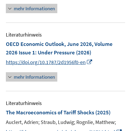
f
ö
n
mehr Informationen
f
f
e
n
f
u
e
n
e
n
e
Literaturhinweis
m
n
F
OECD Economic Outlook, June 2026, Volume
e
2026 Issue 1: Under Pressure
(2026)
n
I
https://doi.org/10.1787/2d1956f0-en
s
n
t
n
mehr Informationen
e
e
r
u
ö
e
f
Literaturhinweis
m
f
F
The Macroeconomics of Tariff Shocks
(2025)
n
e
e
Auclert, Adrien;
Straub, Ludwig;
Rognlie, Matthew;
n
n