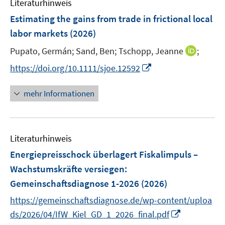
Literaturhinweis
m
n
F
Estimating the gains from trade in frictional local
s
e
labor markets
(2026)
t
n
e
I
Pupato, Germán;
Sand, Ben;
Tschopp, Jeanne
;
s
r
n
t
I
https://doi.org/10.1111/sjoe.12592
ö
n
e
n
f
e
r
n
mehr Informationen
f
u
ö
e
n
e
f
u
e
m
f
e
n
F
n
Literaturhinweis
m
e
e
F
Energiepreisschock überlagert Fiskalimpuls –
n
n
e
Wachstumskräfte versiegen
:
s
n
Gemeinschaftsdiagnose 1-2026
(2026)
t
s
e
t
https://gemeinschaftsdiagnose.de/wp-content/uploa
r
e
I
ds/2026/04/IfW_Kiel_GD_1_2026_final.pdf
ö
r
n