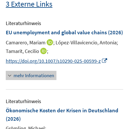
3 Externe Links
Literaturhinweis
EU unemployment and global value chains
(2026)
I
Camarero, Mariam
;
López-Villavicencio, Antonia;
n
I
Tamarit, Cecilio
;
n
n
I
https://doi.org/10.1007/s10290-025-00599-z
e
n
n
u
e
n
mehr Informationen
e
u
e
m
e
u
F
m
e
e
F
Literaturhinweis
m
n
e
F
Ökonomische Kosten der Krisen in Deutschland
s
n
e
t
(2026)
s
n
e
t
Grömling, Michael;