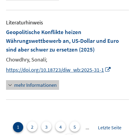
e
f
f
u
n
f
e
e
n
Literaturhinweis
m
n
e
F
Geopolitische Konflikte heizen
n
e
Währungswettbewerb an, US-Dollar und Euro
n
sind aber schwer zu ersetzen
(2025)
s
t
Chowdhry, Sonali;
e
I
https://doi.org/10.18723/diw_wb:2025-31-1
r
n
ö
n
mehr Informationen
f
e
f
u
n
e
e
m
n
F
e
1
2
3
4
5
...
Letzte Seite
n