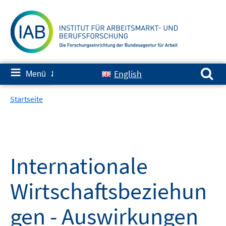
Springe
zum
Inhalt
Suchen nach:
≡
English
Menü
✘
Startseite
Internationale
Wirtschaftsbeziehun
gen - Auswirkungen