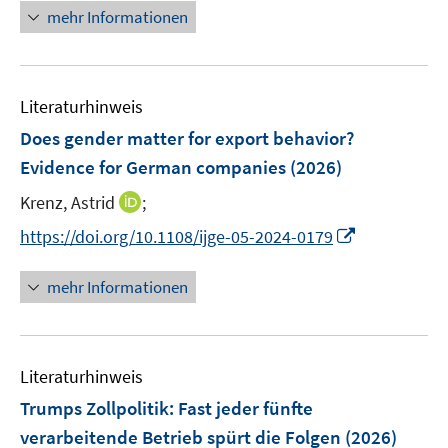
n
e
F
F
mehr Informationen
m
e
n
e
e
F
u
n
n
e
e
s
s
n
Literaturhinweis
m
t
t
s
F
e
e
Does gender matter for export behavior?
t
e
r
r
Evidence for German companies
(2026)
e
n
ö
ö
r
I
Krenz, Astrid
;
s
f
f
ö
n
t
f
f
I
https://doi.org/10.1108/ijge-05-2024-0179
f
n
e
n
n
n
f
e
r
e
e
n
mehr Informationen
n
u
ö
n
n
e
e
e
f
u
n
m
f
e
F
n
Literaturhinweis
m
e
e
F
Trumps Zollpolitik: Fast jeder fünfte
n
n
e
verarbeitende Betrieb spürt die Folgen
(2026)
s