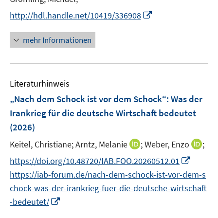
s
r
e
t
I
http://hdl.handle.net/10419/336908
ö
r
e
n
f
ö
r
n
mehr Informationen
f
f
ö
e
n
f
f
u
e
n
f
e
n
e
n
Literaturhinweis
m
n
e
F
„Nach dem Schock ist vor dem Schock“: Was der
n
e
Irankrieg für die deutsche Wirtschaft bedeutet
n
(2026)
s
t
I
I
Keitel, Christiane;
Arntz, Melanie
;
Weber, Enzo
;
e
n
n
I
https://doi.org/10.48720/IAB.FOO.20260512.01
r
n
n
n
https://iab-forum.de/nach-dem-schock-ist-vor-dem-s
ö
e
e
n
chock-was-der-irankrieg-fuer-die-deutsche-wirtschaft
f
u
u
e
I
f
-bedeutet/
e
e
u
n
n
m
m
e