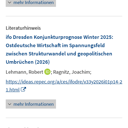
n
F
n
mehr Informationen
m
e
e
e
e
F
m
u
n
n
e
F
e
s
n
e
Literaturhinweis
m
t
s
n
F
e
ifo Dresden Konjunkturprognose Winter 2025:
t
s
e
r
e
Ostdeutsche Wirtschaft im Spannungsfeld
t
n
ö
r
zwischen Strukturwandel und geopolitischen
e
s
f
ö
r
Umbrüchen
(2026)
t
f
f
ö
e
n
f
I
Lehmann, Robert
;
Ragnitz, Joachim;
f
r
e
n
n
f
https://ideas.repec.org/a/ces/ifodre/v33y2026i01p14-2
ö
n
e
n
n
I
1.html
f
n
e
e
n
f
u
n
n
n
mehr Informationen
e
e
e
m
u
n
F
e
e