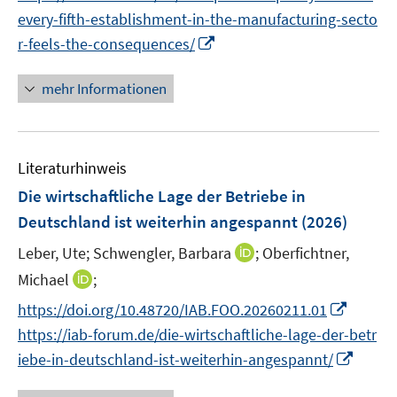
e
e
n
n
every-fifth-establishment-in-the-manufacturing-secto
f
u
n
e
e
I
f
r-feels-the-consequences/
e
u
n
n
n
m
e
n
e
F
mehr Informationen
m
e
n
e
F
u
n
e
e
s
n
Literaturhinweis
m
t
s
F
e
Die wirtschaftliche Lage der Betriebe in
t
e
r
Deutschland ist weiterhin angespannt
(2026)
e
n
ö
r
I
Leber, Ute;
Schwengler, Barbara
;
Oberfichtner,
s
f
ö
n
t
I
f
Michael
;
f
n
e
n
n
f
I
https://doi.org/10.48720/IAB.FOO.20260211.01
e
r
n
e
n
n
https://iab-forum.de/die-wirtschaftliche-lage-der-betr
u
ö
e
n
e
n
I
e
iebe-in-deutschland-ist-weiterhin-angespannt/
f
u
n
e
n
m
f
e
u