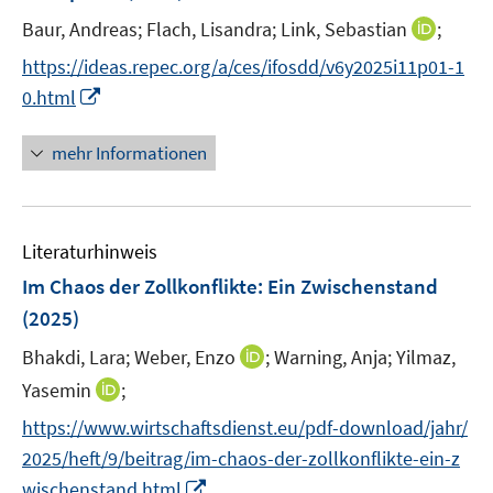
f
ö
ö
t
f
I
Baur, Andreas;
Flach, Lisandra;
Link, Sebastian
;
f
f
e
n
n
f
f
https://ideas.repec.org/a/ces/ifosdd/v6y2025i11p01-1
r
e
n
n
n
I
0.html
ö
n
e
e
e
n
f
u
n
n
n
mehr Informationen
f
e
e
n
m
u
e
F
e
n
e
Literaturhinweis
m
n
F
Im Chaos der Zollkonflikte: Ein Zwischenstand
s
e
(2025)
t
n
e
I
Bhakdi, Lara;
Weber, Enzo
;
Warning, Anja;
Yilmaz,
s
r
n
t
I
Yasemin
;
ö
n
e
n
f
https://www.wirtschaftsdienst.eu/pdf-download/jahr/
e
r
n
f
2025/heft/9/beitrag/im-chaos-der-zollkonflikte-ein-z
u
ö
e
n
I
e
wischenstand.html
f