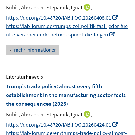
n
t
I
Kubis, Alexander;
Stepanok, Ignat
;
s
e
n
t
I
https://doi.org/10.48720/IAB.FOO.20260408.01
r
n
e
n
https://iab-forum.de/trumps-zollpolitik-fast-jeder-fue
ö
e
r
n
I
f
nfte-verarbeitende-betrieb-spuert-die-folgen
u
ö
e
n
f
e
f
u
n
n
mehr Informationen
m
f
e
e
e
F
n
m
u
n
e
e
F
e
n
n
e
Literaturhinweis
m
s
n
F
Trump’s trade policy: almost every fifth
t
s
e
e
establishment in the manufacturing sector feels
t
n
r
the consequences
(2026)
e
s
ö
r
t
I
Kubis, Alexander;
Stepanok, Ignat
;
f
ö
e
n
f
I
https://doi.org/10.48720/IAB.FOO.20260424.01
f
r
n
n
n
f
https://iab-forum.de/en/trumps-trade-policy-almost-
ö