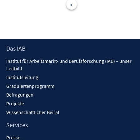
>
s
t
e
r
ö
f
Footer
Das IAB
f
Inhalt
n
Institut für Arbeitsmarkt- und Berufsforschung (IAB) – unser
e
Leitbild
n
Institutsleitung
Graduiertenprogramm
Befragungen
Projekte
Wissenschaftlicher Beirat
Services
Presse