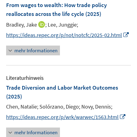
n
F
From wages to wealth: How trade policy
e
reallocates across the life cycle
(2025)
n
I
Bradley, Jake
;
Lee, Junggie;
s
n
t
I
https://ideas.repec.org/p/not/notcfc/2025-02.html
n
e
n
e
r
n
mehr Informationen
u
ö
e
e
f
u
m
f
e
F
n
Literaturhinweis
m
e
e
F
Trade Diversion and Labor Market Outcomes
n
n
e
(2025)
s
n
t
Chen, Natalie;
Solórzano, Diego;
Novy, Dennis;
s
e
t
I
https://ideas.repec.org/p/wrk/warwec/1563.html
r
e
n
ö
r
n
mehr Informationen
f
ö