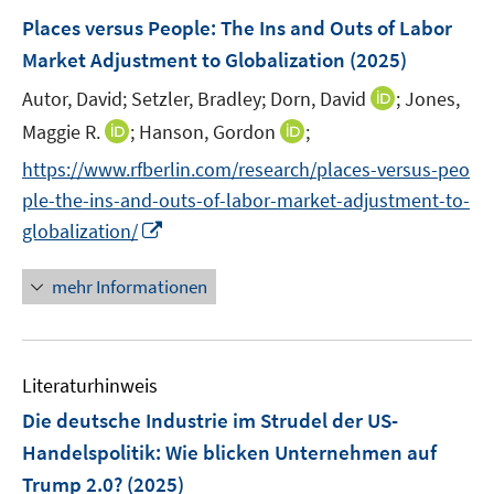
n
n
F
Places versus People: The Ins and Outs of Labor
s
e
Market Adjustment to Globalization
(2025)
t
n
e
I
Autor, David;
Setzler, Bradley;
Dorn, David
;
Jones,
s
r
n
t
I
I
Maggie R.
;
Hanson, Gordon
;
ö
n
e
n
n
f
https://www.rfberlin.com/research/places-versus-peo
e
r
n
n
f
ple-the-ins-and-outs-of-labor-market-adjustment-to-
u
ö
e
e
n
I
e
globalization/
f
u
u
e
n
m
f
e
e
n
n
F
n
mehr Informationen
m
m
e
e
e
F
F
u
n
n
e
e
e
s
n
n
Literaturhinweis
m
t
s
s
F
e
Die deutsche Industrie im Strudel der US-
t
t
e
r
e
e
Handelspolitik: Wie blicken Unternehmen auf
n
ö
r
r
Trump 2.0?
(2025)
s