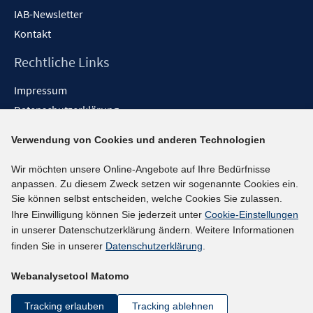
IAB-Newsletter
Kontakt
Rechtliche Links
Impressum
Datenschutzerklärung
Erklärung zur Barrierefreiheit
Verwendung von Cookies und anderen Technologien
Barrieren melden
Wir möchten unsere Online-Angebote auf Ihre Bedürfnisse
Social-Media-Kanäle
anpassen. Zu diesem Zweck setzen wir sogenannte Cookies ein.
Sie können selbst entscheiden, welche Cookies Sie zulassen.
BlueSky
Ihre Einwilligung können Sie jederzeit unter
Cookie-Einstellungen
YouTube
in unserer Datenschutzerklärung ändern. Weitere Informationen
LinkedIn
finden Sie in unserer
Datenschutzerklärung
.
XING
Webanalysetool Matomo
kununu
Netiquette
Tracking erlauben
Tracking ablehnen