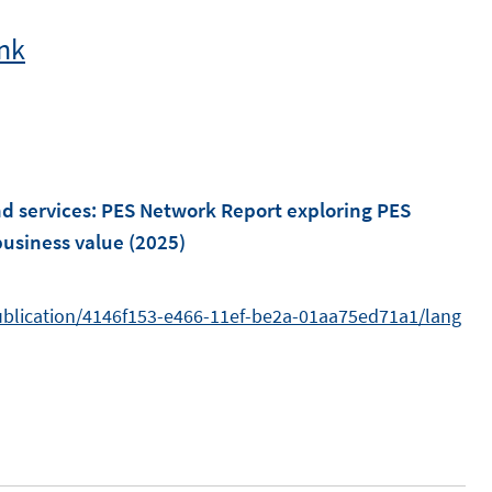
ink
nd services
:
PES Network Report exploring PES
business value
(2025)
/publication/4146f153-e466-11ef-be2a-01aa75ed71a1/lang