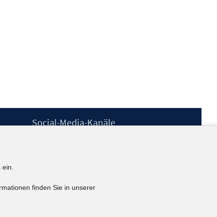
Social-Media-Kanäle
BlueSky
YouTube
LinkedIn
 ein.
XING
kununu
rmationen finden Sie in unserer
Netiquette