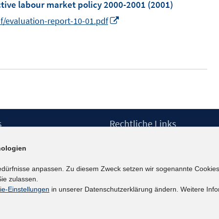
e
e
tive labour market policy 2000-2001
(2001)
n
n
I
/evaluation-report-10-01.pdf
s
s
n
t
t
n
e
e
e
r
r
u
ö
ö
e
f
f
m
f
f
F
s
Rechtliche Links
n
n
e
e
e
Impressum
n
ologien
n
n
etter
Datenschutzerklärung
s
Erklärung zur Barrierefreiheit
edürfnisse anpassen. Zu diesem Zweck setzen wir sogenannte Cookies
t
Barrieren melden
ie zulassen.
e
ie-Einstellungen
in unserer Datenschutzerklärung ändern. Weitere Info
r
ö