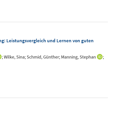
ng
:
Leistungsvergleich und Lernen von guten
;
Wilke, Sina;
Schmid, Günther;
Manning, Stephan
;
I
I
n
n
n
n
e
e
u
u
e
e
m
m
F
F