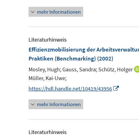
n
n
t
e
mehr Informationen
n
e
u
e
r
e
u
ö
m
e
Literaturhinweis
f
F
m
Effizienzmobilisierung der Arbeitsverwaltu
f
e
F
Praktiken (Benchmarking)
(2002)
n
n
e
e
Mosley, Hugh;
Gauss, Sandra;
Schütz, Holger
s
n
n
Müller, Kai-Uwe;
t
s
I
https://hdl.handle.net/10419/43956
e
t
n
r
e
mehr Informationen
n
ö
r
e
f
ö
u
f
f
e
Literaturhinweis
n
f