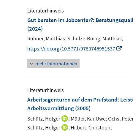
e
u
m
e
Literaturhinweis
F
m
Gut beraten im Jobcenter?
:
Beratungsquali
e
F
(2024)
n
e
Rübner, Matthias;
Schulze-Böing, Matthias;
s
n
I
https://doi.org/10.5771/9783748951537
t
s
n
e
t
mehr Informationen
n
r
e
e
ö
r
u
f
ö
e
Literaturhinweis
f
f
m
Arbeitsagenturen auf dem Prüfstand
:
Leis
n
f
F
Arbeitsvermittlung
(2005)
e
n
e
n
e
Schütz, Holger
;
Müller, Kai-Uwe;
Ochs, Peter
I
n
n
n
Schütz, Holger
;
Hilbert, Christoph;
I
s