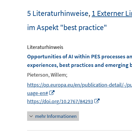
5 Literaturhinweise
,
1 Externer L
im Aspekt "best practice"
Literaturhinweis
Opportunities of AI within PES processes a
experiences, best practices and emerging 
Pieterson, Willem;
https://op.europa.eu/en/publication-detail/-
I
uage-en#
n
I
https://doi.org/10.2767/84293
n
n
mehr Informationen
e
n
u
e