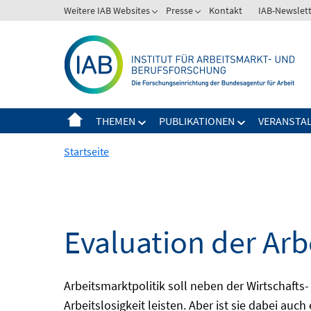
Springe
Weitere IAB Websites
Presse
Kontakt
IAB-Newslet
zum
Inhalt
THEMEN
PUBLIKATIONEN
VERANSTA
Startseite
Evaluation der Arb
Arbeitsmarktpolitik soll neben der Wirtschafts-
Arbeitslosigkeit leisten. Aber ist sie dabei au