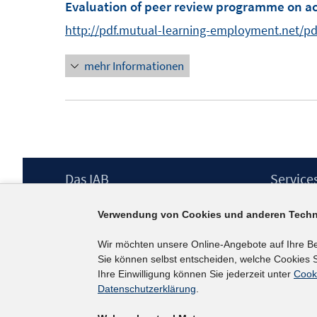
m
Evaluation of peer review programme on ac
e
n
F
n
e
http://pdf.mutual-learning-employment.net/pdf
e
n
n
mehr Informationen
s
t
e
r
ö
Footer
Das IAB
Service
f
Inhalt
f
Institut für Arbeitsmarkt- und
Presse
Verwendung von Cookies und anderen Techn
Berufsforschung (IAB) – unser Leitbild
n
IAB-Newsl
Institutsleitung
Kontakt
e
Wir möchten unsere Online-Angebote auf Ihre B
Graduiertenprogramm
n
Sie können selbst entscheiden, welche Cookies S
Befragungen
Ihre Einwilligung können Sie jederzeit unter
Cook
Projekte
Datenschutzerklärung
.
Wissenschaftlicher Beirat