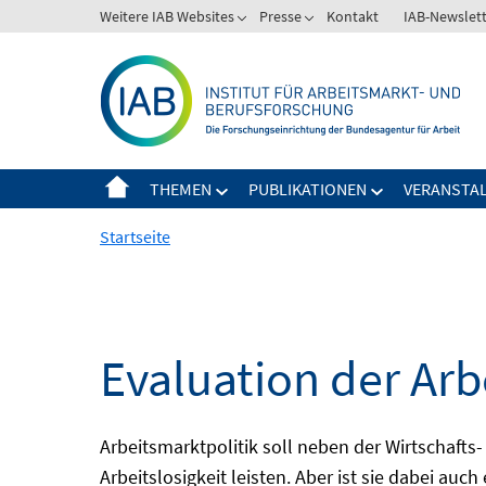
Springe
Weitere IAB Websites
Presse
Kontakt
IAB-Newslet
zum
Inhalt
THEMEN
PUBLIKATIONEN
VERANSTA
Startseite
Evaluation der Arb
Arbeitsmarktpolitik soll neben der Wirtschafts-
Arbeitslosigkeit leisten. Aber ist sie dabei au