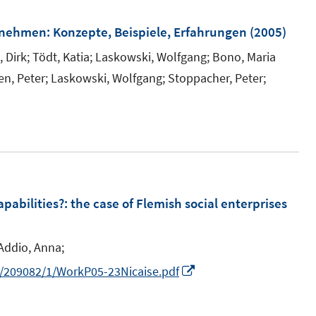
e
m
ernehmen
:
Konzepte, Beispiele, Erfahrungen
(2005)
F
 Dirk;
Tödt, Katia;
Laskowski, Wolfgang;
Bono, Maria
e
en, Peter;
Laskowski, Wolfgang;
Stoppacher, Peter;
n
s
t
e
r
ö
apabilities?
:
the case of Flemish social enterprises
f
f
n
Addio, Anna;
e
I
89/209082/1/WorkP05-23Nicaise.pdf
n
n
n