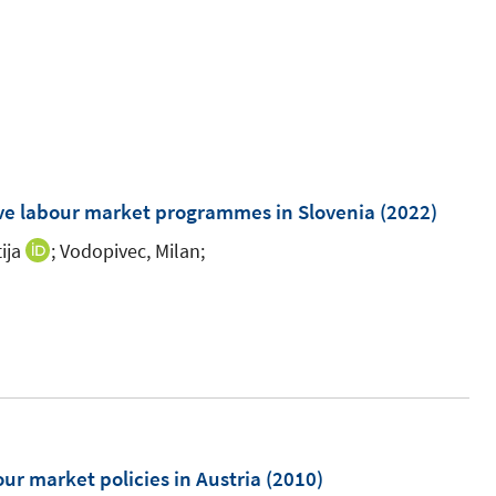
ive labour market programmes in Slovenia
(2022)
ija
;
Vodopivec, Milan;
I
n
I
n
n
e
n
u
e
e
u
m
e
F
m
ur market policies in Austria
(2010)