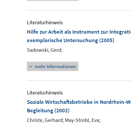
ö
r
f
ö
Literaturhinweis
f
f
Hilfe zur Arbeit als Instrument zur Integra
n
f
exemplarische Untersuchung
(2005)
e
n
n
e
Sadowski, Gerd;
n
mehr Informationen
Literaturhinweis
Soziale Wirtschaftsbetriebe in Nordrhein-W
Begleitung
(2002)
Christe, Gerhard;
May-Strobl, Eva;