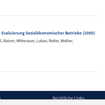
n
:
Evaluierung Sozialökonomischer Betriebe
(2000)
l, Rainer;
Mitterauer, Lukas;
Reiter, Walter;
s
Rechtliche Links