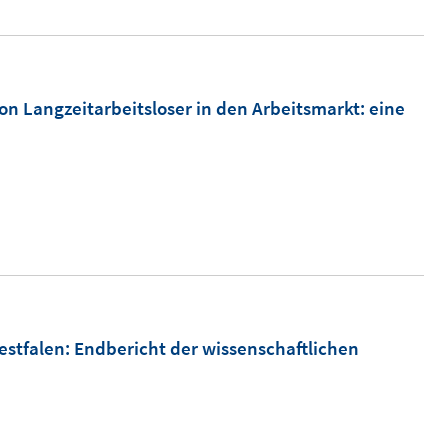
e
u
e
m
tion Langzeitarbeitsloser in den Arbeitsmarkt
:
eine
F
e
n
s
t
e
r
ö
estfalen
:
Endbericht der wissenschaftlichen
f
f
n
e