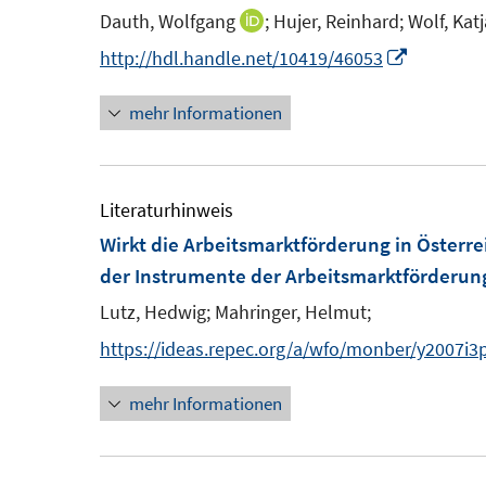
e
Dauth, Wolfgang
;
Hujer, Reinhard;
Wolf, Katj
I
n
n
I
http://hdl.handle.net/10419/46053
s
n
n
t
mehr Informationen
e
n
e
u
e
r
e
u
ö
m
e
Literaturhinweis
f
F
m
Wirkt die Arbeitsmarktförderung in Österre
f
e
F
der Instrumente der Arbeitsmarktförderung
n
n
e
e
Lutz, Hedwig;
Mahringer, Helmut;
s
n
n
https://ideas.repec.org/a/wfo/monber/y2007i3
t
s
e
t
mehr Informationen
r
e
ö
r
f
ö