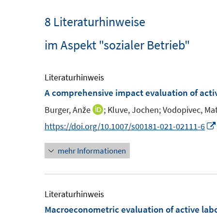
8 Literaturhinweise
im Aspekt "sozialer Betrieb"
Literaturhinweis
A comprehensive impact evaluation of act
Burger, Anže
;
Kluve, Jochen;
Vodopivec, Mat
I
n
https://doi.org/10.1007/s00181-021-02111-6
n
mehr Informationen
e
u
e
m
Literaturhinweis
F
Macroeconometric evaluation of active labo