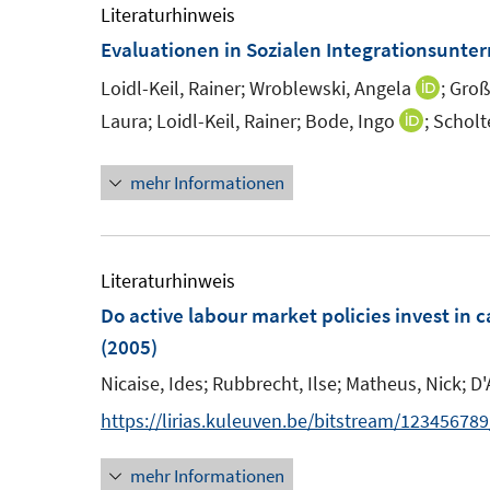
Literaturhinweis
f
f
Evaluationen in Sozialen Integrationsunt
n
f
e
Loidl-Keil, Rainer;
Wroblewski, Angela
n
;
Groß,
I
n
e
n
Laura;
Loidl-Keil, Rainer;
Bode, Ingo
;
Scholt
I
n
n
n
e
mehr Informationen
n
u
e
e
u
m
e
Literaturhinweis
F
m
Do active labour market policies invest in c
e
F
(2005)
n
e
Nicaise, Ides;
Rubbrecht, Ilse;
Matheus, Nick;
D'
s
n
https://lirias.kuleuven.be/bitstream/1234567
t
s
e
t
mehr Informationen
r
e