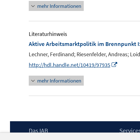
mehr Informationen
Literaturhinweis
Aktive Arbeitsmarktpolitik im Brennpunkt I
Lechner, Ferdinand;
Riesenfelder, Andreas;
Loid
I
http://hdl.handle.net/10419/97935
n
mehr Informationen
n
e
u
e
m
F
Footer
Das IAB
Service
e
Inhalt