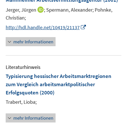
s
t
I
Jerger, Jürgen
;
Spermann, Alexander;
Pohnke,
e
n
Christian;
r
n
I
http://hdl.handle.net/10419/21137
ö
e
n
f
u
n
mehr Informationen
f
e
e
n
m
u
e
F
e
n
e
Literaturhinweis
m
n
F
Typisierung hessischer Arbeitsmarktregionen
s
e
zum Vergleich arbeitsmarktpolitischer
t
n
e
Erfolgsquoten
(2000)
s
r
t
Trabert, Lioba;
ö
e
f
r
mehr Informationen
f
ö
n