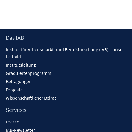
f
e
f
n
n
e
n
Footer
Das IAB
Inhalt
Institut für Arbeitsmarkt- und Berufsforschung (IAB) – unser
Leitbild
Institutsleitung
Graduiertenprogramm
Befragungen
Projekte
Wissenschaftlicher Beirat
Services
Presse
IAB-Newsletter