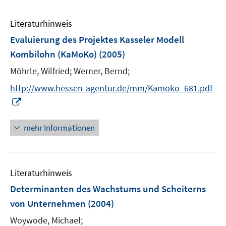
Literaturhinweis
Evaluierung des Projektes Kasseler Modell
Kombilohn (KaMoKo)
(2005)
Möhrle, Wilfried;
Werner, Bernd;
http://www.hessen-agentur.de/mm/Kamoko_681.pdf
I
n
n
mehr Informationen
e
u
e
Literaturhinweis
m
F
Determinanten des Wachstums und Scheiterns
e
von Unternehmen
(2004)
n
Woywode, Michael;
s