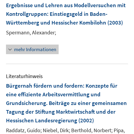
e
Ergebnisse und Lehren aus Modellversuchen mit
n
Kontrollgruppen
:
Einstiegsgeld in Baden-
s
Württemberg und Hessischer Kombilohn
t
(2003)
e
Spermann, Alexander;
r
ö
mehr Informationen
f
f
n
e
Literaturhinweis
n
Bürgernah fördern und fordern
:
Konzepte für
eine effiziente Arbeitsvermittlung und
Grundsicherung. Beiträge zu einer gemeinsamen
Tagung der Stiftung Marktwirtschaft und der
Hessischen Landesregierung
(2002)
Raddatz, Guido;
Niebel, Dirk;
Berthold, Norbert;
Pipa,