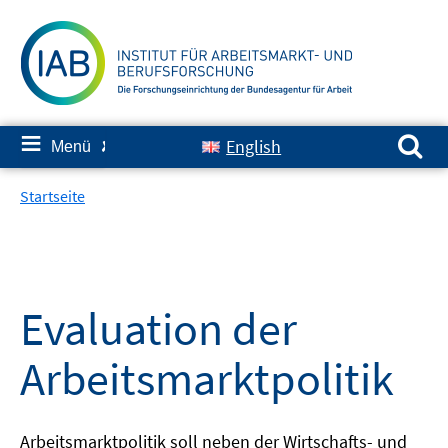
Springe
zum
Inhalt
Suchen nach:
≡
English
Menü
✘
Startseite
Evaluation der
Arbeitsmarktpolitik
Arbeitsmarktpolitik soll neben der Wirtschafts- und