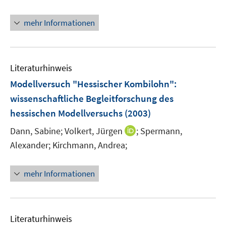
t
e
mehr Informationen
r
ö
f
Literaturhinweis
f
n
Modellversuch "Hessischer Kombilohn"
:
e
wissenschaftliche Begleitforschung des
n
hessischen Modellversuchs
(2003)
I
Dann, Sabine;
Volkert, Jürgen
;
Spermann,
n
Alexander;
Kirchmann, Andrea;
n
e
mehr Informationen
u
e
m
F
Literaturhinweis