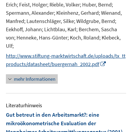
Erich;
Feist, Holger;
Rieble, Volker;
Huber, Bernd;
Spermann, Alexander;
Kleinhenz, Gerhard;
Wienand,
Manfred;
Lautenschläger, Silke;
Wildgrube, Bernd;
Eekhoff, Johann;
Lichtblau, Karl;
Berchem, Sascha
von;
Henneke, Hans-Günter;
Koch, Roland;
Klebeck,
Ulf;
http://www.stiftung-marktwirtschaft.de/uploads/tx_tt
I
products/datasheet/buergernah_2002.pdf
n
n
mehr Informationen
e
u
e
Literaturhinweis
m
F
Gut betreut in den Arbeitsmarkt?
:
eine
e
mikroökonometrische Evaluation der
n
Mannheimer Arbeitsvermittlungsagentur
(2001)