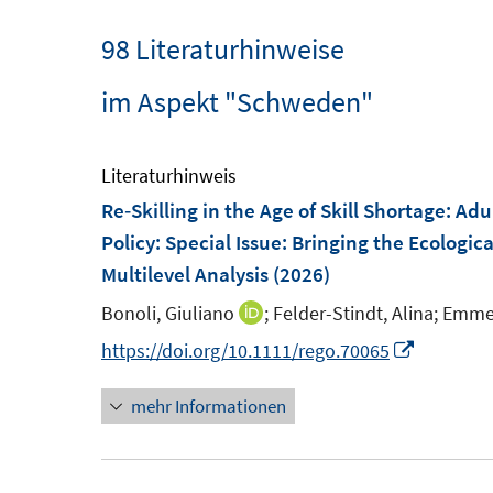
98 Literaturhinweise
im Aspekt "Schweden"
Literaturhinweis
Re‐Skilling in the Age of Skill Shortage: A
Policy
:
Special Issue: Bringing the Ecologica
Multilevel Analysis
(2026)
Bonoli, Giuliano
;
Felder-Stindt, Alina;
Emmen
I
n
I
https://doi.org/10.1111/rego.70065
n
n
mehr Informationen
e
n
u
e
e
u