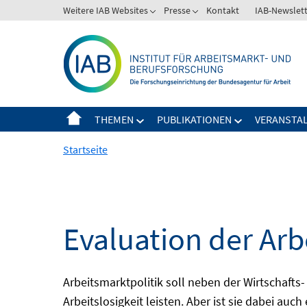
Springe
Weitere IAB Websites
Presse
Kontakt
IAB-Newslet
zum
Inhalt
THEMEN
PUBLIKATIONEN
VERANSTA
Startseite
Evaluation der Arb
Arbeitsmarktpolitik soll neben der Wirtschafts-
Arbeitslosigkeit leisten. Aber ist sie dabei au