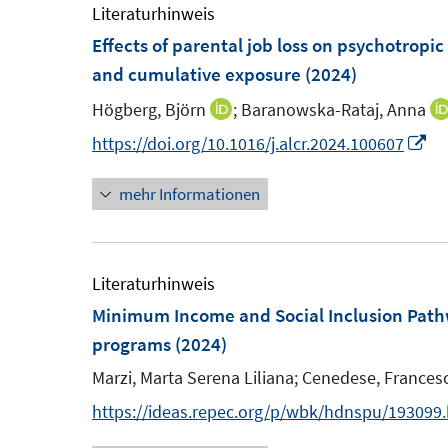
m
e
Literaturhinweis
f
f
F
m
Effects of parental job loss on psychotropic
n
f
e
F
and cumulative exposure
(2024)
e
n
n
e
n
e
Högberg, Björn
;
Baranowska-Rataj, Anna
I
s
n
n
n
I
https://doi.org/10.1016/j.alcr.2024.100607
t
s
n
n
e
t
mehr Informationen
e
n
r
e
u
e
ö
r
e
u
f
ö
m
e
Literaturhinweis
f
f
F
m
Minimum Income and Social Inclusion Path
n
f
e
F
programs
(2024)
e
n
n
e
n
e
Marzi, Marta Serena Liliana;
Cenedese, Frances
s
n
n
https://ideas.repec.org/p/wbk/hdnspu/193099
t
s
e