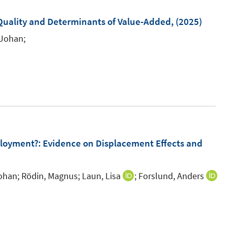
m
F
 Quality and Determinants of Value-Added,
(2025)
e
 Johan;
n
s
t
e
r
ö
f
ployment?
:
Evidence on Displacement Effects and
f
n
e
ohan;
Rödin, Magnus;
Laun, Lisa
;
Forslund, Anders
I
n
n
n
e