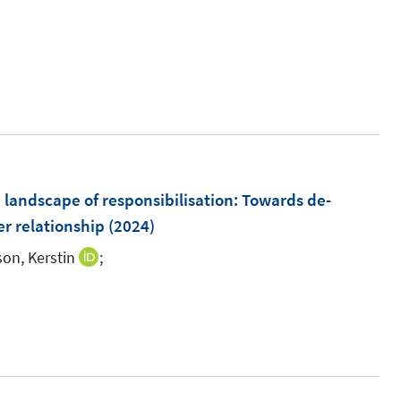
landscape of responsibilisation: Towards de-
r relationship
(2024)
on, Kerstin
;
I
n
n
e
u
e