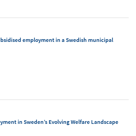
u
e
m
F
e
subsidised employment in a Swedish municipal
n
s
t
e
r
ö
f
f
n
oyment in Sweden’s Evolving Welfare Landscape
e
n