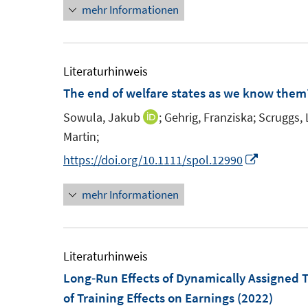
t
mehr Informationen
r
e
ö
r
f
ö
Literaturhinweis
f
f
The end of welfare states as we know them
n
f
e
Sowula, Jakub
;
Gehrig, Franziska;
Scruggs, 
n
I
n
Martin;
e
n
n
n
I
https://doi.org/10.1111/spol.12990
e
n
mehr Informationen
u
n
e
e
m
u
F
e
Literaturhinweis
e
m
Long‐Run Effects of Dynamically Assigned
n
F
of Training Effects on Earnings
(2022)