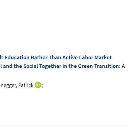
dult Education Rather Than Active Labor Market
l and the Social Together in the Green Transition: A
egger, Patrick
;
I
n
n
e
u
e