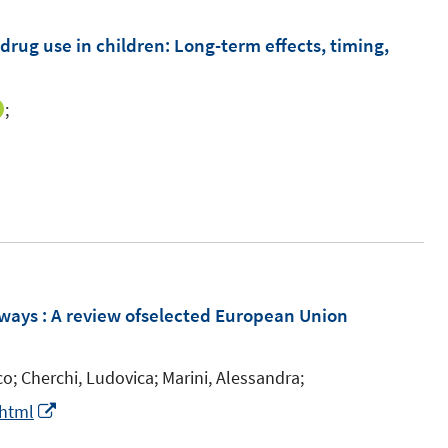
m
F
 drug use in children: Long-term effects, timing,
e
n
;
I
s
n
t
n
e
e
r
u
ö
e
f
m
f
F
ways : A review ofselected European Union
n
e
e
n
n
co;
Cherchi, Ludovica;
Marini, Alessandra;
s
I
.html
t
n
e