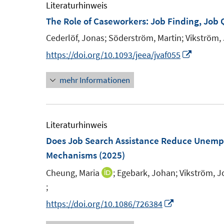
m
e
Literaturhinweis
F
m
The Role of Caseworkers: Job Finding, Job
e
F
Cederlöf, Jonas;
Söderström, Martin;
Vikström,
n
e
I
https://doi.org/10.1093/jeea/jvaf055
s
n
n
t
s
mehr Informationen
n
e
t
e
r
e
u
ö
r
e
Literaturhinweis
f
ö
m
Does Job Search Assistance Reduce Unem
f
f
F
Mechanisms
(2025)
n
f
e
e
Cheung, Maria
;
Egebark, Johan;
Vikström, J
n
I
n
n
;
e
n
I
s
n
n
n
I
https://doi.org/10.1086/726384
t
e
n
n
e