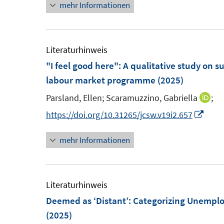
mehr Informationen
u
e
n
r
e
u
e
ö
m
e
u
f
F
m
e
Literaturhinweis
f
e
F
m
"I feel good here"
:
A qualitative study on 
n
n
e
F
labour market programme
(2025)
e
s
n
e
n
Parsland, Ellen;
Scaramuzzino, Gabriella
;
I
t
s
n
n
I
https://doi.org/10.31265/jcsw.v19i2.657
e
t
s
n
n
r
e
t
mehr Informationen
e
n
ö
r
e
u
e
f
ö
r
e
u
f
f
ö
m
e
Literaturhinweis
n
f
f
F
m
Deemed as ‘Distant’: Categorizing Unempl
e
n
f
e
F
(2025)
n
e
n