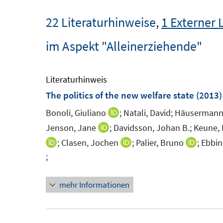
22 Literaturhinweise
,
1 Externer 
im Aspekt "Alleinerziehende"
Literaturhinweis
The politics of the new welfare state
(2013)
Bonoli, Giuliano
;
Natali, David;
Häusermann,
I
n
Jenson, Jane
;
Davidsson, Johan B.;
Keune, 
I
n
n
;
Clasen, Jochen
;
Palier, Bruno
;
Ebbin
I
I
I
e
n
;
n
n
n
I
u
e
n
n
n
n
e
u
e
mehr Informationen
e
e
n
m
e
u
u
u
e
F
m
e
e
e
u