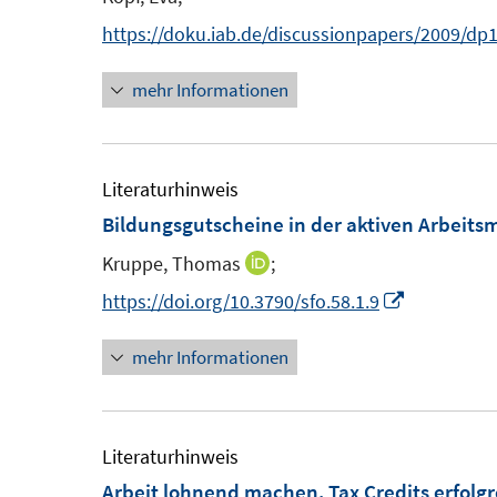
n
n
e
e
e
https://doku.iab.de/discussionpapers/2009/dp
s
s
n
n
n
t
t
s
mehr Informationen
e
e
t
r
r
e
ö
ö
r
Literaturhinweis
f
f
ö
Bildungsgutscheine in der aktiven Arbeitsm
f
f
f
n
n
Kruppe, Thomas
;
I
f
e
e
n
n
I
https://doi.org/10.3790/sfo.58.1.9
n
n
n
e
n
mehr Informationen
e
n
n
u
e
e
u
m
e
Literaturhinweis
F
m
Arbeit lohnend machen, Tax Credits erfolg