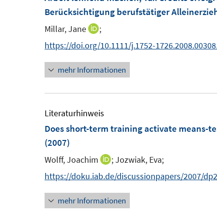
e
F
Berücksichtigung berufstätiger Alleinerzi
n
e
Millar, Jane
;
I
s
n
n
https://doi.org/10.1111/j.1752-1726.2008.00308
t
s
n
e
t
mehr Informationen
e
r
e
u
ö
r
e
f
ö
m
Literaturhinweis
f
f
F
Does short-term training activate means-t
n
f
e
(2007)
e
n
n
n
e
Wolff, Joachim
;
Jozwiak, Eva;
I
s
n
n
https://doku.iab.de/discussionpapers/2007/dp
t
n
e
mehr Informationen
e
r
u