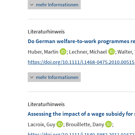
mehr Informationen
e
r
u
ö
e
f
m
Literaturhinweis
f
F
Do German welfare-to-work programmes re
n
e
e
Huber, Martin
;
Lechner, Michael
;
Walter
I
I
n
n
n
n
https://doi.org/10.1111/j.1468-0475.2010.00515
s
n
n
t
mehr Informationen
e
e
e
u
u
r
e
e
ö
m
m
Literaturhinweis
f
F
F
Assessing the impact of a wage subsidy for 
f
e
e
n
Lacroix, Guy
;
Brouillette, Dany
;
I
I
n
n
e
n
n
https://doi.org/10.1111/j.1540-5982.2011.01672