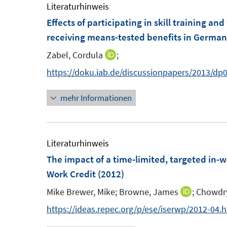
e
F
m
m
m
e
Literaturhinweis
n
e
F
F
F
m
Effects of participating in skill training 
s
n
e
e
e
F
receiving means-tested benefits in Germa
t
s
n
n
n
e
Zabel, Cordula
;
I
e
t
s
s
s
n
n
https://doku.iab.de/discussionpapers/2013/dp
r
e
t
t
t
s
n
ö
r
e
e
e
t
mehr Informationen
e
f
ö
r
r
r
e
u
f
f
ö
ö
ö
r
e
n
f
f
f
f
ö
m
Literaturhinweis
e
n
f
f
f
f
F
n
The impact of a time-limited, targeted in-
e
n
n
n
f
e
n
Work Credit
(2012)
e
e
e
n
n
n
n
n
e
Mike Brewer, Mike;
Browne, James
;
Chowdry
I
s
n
n
https://ideas.repec.org/p/ese/iserwp/2012-04.
t
n
e