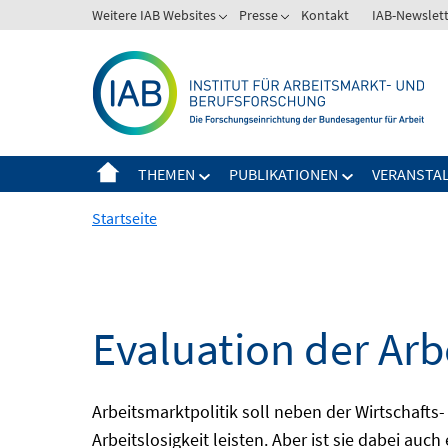
Springe
Weitere IAB Websites
Presse
Kontakt
IAB-Newslet
zum
Inhalt
THEMEN
PUBLIKATIONEN
VERANSTA
Startseite
Evaluation der Arb
Arbeitsmarktpolitik soll neben der Wirtschafts-
Arbeitslosigkeit leisten. Aber ist sie dabei au