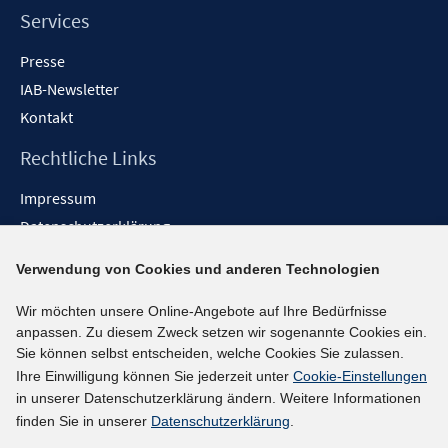
Services
Presse
IAB-Newsletter
Kontakt
Rechtliche Links
Impressum
Datenschutzerklärung
Erklärung zur Barrierefreiheit
Verwendung von Cookies und anderen Technologien
Barrieren melden
Wir möchten unsere Online-Angebote auf Ihre Bedürfnisse
Social-Media-Kanäle
anpassen. Zu diesem Zweck setzen wir sogenannte Cookies ein.
Sie können selbst entscheiden, welche Cookies Sie zulassen.
BlueSky
Ihre Einwilligung können Sie jederzeit unter
Cookie-Einstellungen
YouTube
in unserer Datenschutzerklärung ändern. Weitere Informationen
LinkedIn
finden Sie in unserer
Datenschutzerklärung
.
XING