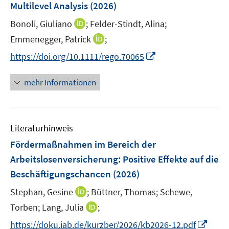
r
r
r
e
Multilevel Analysis
(2026)
f
ö
ö
ö
r
f
I
Bonoli, Giuliano
;
Felder-Stindt, Alina;
f
f
f
ö
n
n
f
f
f
I
Emmenegger, Patrick
;
f
e
n
n
n
n
n
f
I
https://doi.org/10.1111/rego.70065
n
e
e
e
e
n
n
n
u
n
n
n
e
e
n
mehr Informationen
e
u
n
e
m
e
u
F
m
e
e
F
Literaturhinweis
m
n
e
F
Fördermaßnahmen im Bereich der
s
n
e
t
Arbeitslosenversicherung: Positive Effekte auf die
s
n
e
Beschäftigungschancen
t
(2026)
s
r
e
t
I
Stephan, Gesine
;
Büttner, Thomas;
Schewe,
ö
r
e
n
I
Torben;
Lang, Julia
f
;
ö
r
n
n
f
f
I
https://doku.iab.de/kurzber/2026/kb2026-12.pdf
ö
e