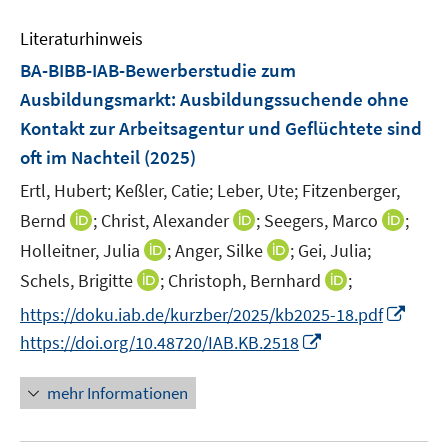
e
F
m
e
n
e
F
Literaturhinweis
m
n
e
F
BA-BIBB-IAB-Bewerberstudie zum
s
n
e
Ausbildungsmarkt: Ausbildungssuchende ohne
t
s
n
e
Kontakt zur Arbeitsagentur und Geflüchtete sind
t
s
r
e
oft im Nachteil
(2025)
t
ö
r
e
Ertl, Hubert;
Keßler, Catie;
Leber, Ute;
Fitzenberger,
f
ö
r
I
f
I
I
Bernd
;
Christ, Alexander
;
Seegers, Marco
;
f
ö
n
n
n
n
f
I
I
Holleitner, Julia
;
Anger, Silke
;
Gei, Julia;
f
n
e
n
n
n
n
n
I
I
f
Schels, Brigitte
;
Christoph, Bernhard
;
e
n
e
e
e
n
n
n
n
n
I
https://doku.iab.de/kurzber/2025/kb2025-18.pdf
u
u
u
n
e
e
n
n
e
n
e
e
I
e
https://doi.org/10.48720/IAB.KB.2518
u
u
e
e
n
n
m
m
n
m
e
e
u
u
e
F
F
n
F
mehr Informationen
m
m
e
e
u
e
e
e
e
F
F
m
m
e
n
n
u
n
e
e
F
F