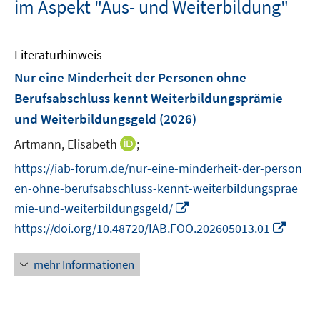
im Aspekt "Aus- und Weiterbildung"
Literaturhinweis
Nur eine Minderheit der Personen ohne
Berufsabschluss kennt Weiterbildungsprämie
und Weiterbildungsgeld
(2026)
I
Artmann, Elisabeth
;
n
https://iab-forum.de/nur-eine-minderheit-der-person
n
en-ohne-berufsabschluss-kennt-weiterbildungsprae
e
I
mie-und-weiterbildungsgeld/
u
n
I
https://doi.org/10.48720/IAB.FOO.202605013.01
e
n
n
m
e
n
F
mehr Informationen
u
e
e
e
u
n
m
e
s