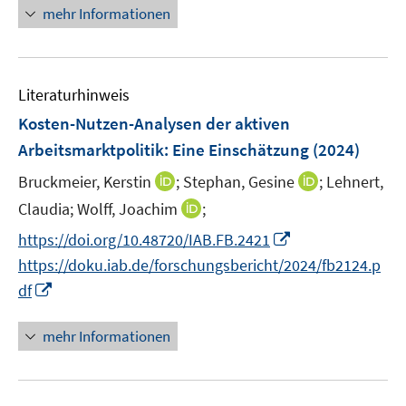
ö
n
n
n
e
e
mehr Informationen
f
f
e
n
n
n
f
u
e
n
e
n
e
Literaturhinweis
m
n
F
Kosten-Nutzen-Analysen der aktiven
e
Arbeitsmarktpolitik: Eine Einschätzung
(2024)
n
I
I
Bruckmeier, Kerstin
;
Stephan, Gesine
;
Lehnert,
s
n
n
t
I
Claudia;
Wolff, Joachim
;
n
n
e
n
I
https://doi.org/10.48720/IAB.FB.2421
e
e
r
n
n
https://doku.iab.de/forschungsbericht/2024/fb2124.p
u
u
ö
e
n
I
e
e
df
f
u
e
n
m
m
f
e
u
n
F
F
n
mehr Informationen
m
e
e
e
e
e
F
m
u
n
n
n
e
F
e
s
s
n