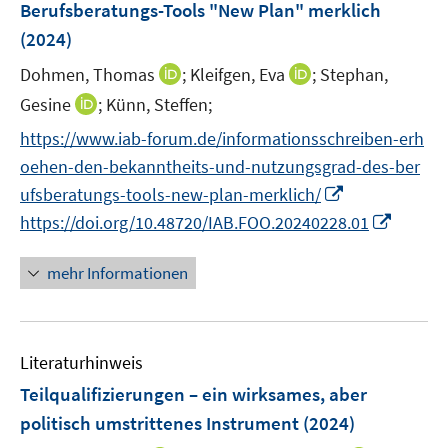
r
Berufsberatungs-Tools "New Plan" merklich
t
s
f
f
ö
e
(2024)
t
f
f
f
r
e
n
n
f
I
I
Dohmen, Thomas
;
Kleifgen, Eva
;
Stephan,
ö
r
e
e
n
n
n
I
Gesine
;
Künn, Steffen;
f
ö
n
n
e
n
n
n
f
f
https://www.iab-forum.de/informationsschreiben-erh
n
e
e
n
n
f
oehen-den-bekanntheits-und-nutzungsgrad-des-ber
u
u
e
e
n
I
e
e
ufsberatungs-tools-new-plan-merklich/
u
n
e
n
m
m
I
https://doi.org/10.48720/IAB.FOO.20240228.01
e
n
n
F
F
n
m
e
e
e
n
F
mehr Informationen
u
n
n
e
e
e
s
s
u
n
m
t
t
e
s
F
e
e
Literaturhinweis
m
t
e
r
r
F
e
Teilqualifizierungen – ein wirksames, aber
n
ö
ö
e
r
politisch umstrittenes Instrument
(2024)
s
f
f
n
ö