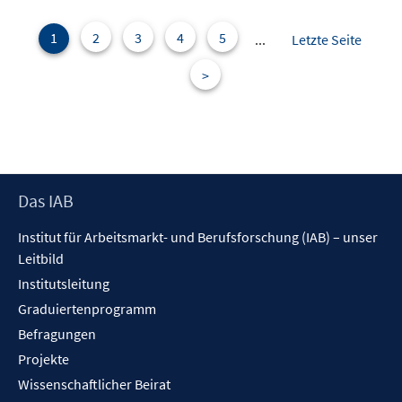
F
e
e
1
2
3
4
5
n
...
Letzte Seite
n
>
s
t
e
r
ö
f
Footer
Das IAB
f
Inhalt
n
Institut für Arbeitsmarkt- und Berufsforschung (IAB) – unser
e
Leitbild
n
Institutsleitung
Graduiertenprogramm
Befragungen
Projekte
Wissenschaftlicher Beirat