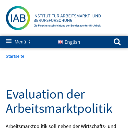
Springe
zum
Inhalt
Suchen nach:
≡
English
Menü
✘
Startseite
Evaluation der
Arbeitsmarktpolitik
Arbeitsmarktpolitik soll neben der Wirtschafts- und