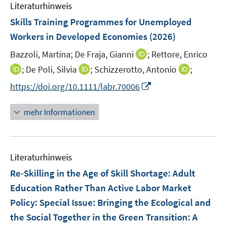
F
Literaturhinweis
m
t
e
F
e
Skills Training Programmes for Unemployed
n
e
r
Workers in Developed Economies
(2026)
s
n
ö
t
I
Bazzoli, Martina;
De Fraja, Gianni
;
Rettore, Enrico
s
f
e
n
t
I
I
f
I
;
De Poli, Silvia
;
Schizzerotto, Antonio
;
r
n
e
n
n
n
n
I
https://doi.org/10.1111/labr.70006
ö
e
r
n
n
e
n
n
f
u
ö
e
e
n
e
n
mehr Informationen
f
e
f
u
u
u
e
n
m
f
e
e
e
u
e
F
n
m
m
m
e
n
e
e
F
F
F
Literaturhinweis
m
n
n
e
e
e
F
Re‐Skilling in the Age of Skill Shortage: Adult
s
n
n
n
e
t
Education Rather Than Active Labor Market
s
s
s
n
e
Policy
t
:
Special Issue: Bringing the Ecological and
t
t
s
r
e
e
e
the Social Together in the Green Transition: A
t
ö