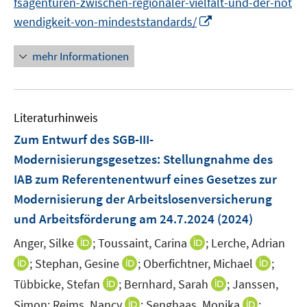
fsagenturen-zwischen-regionaler-vielfalt-und-der-not
f
f
ö
f
f
I
wendigkeit-von-mindeststandards/
f
n
n
n
f
e
e
n
mehr Informationen
n
n
n
e
e
u
n
e
Literaturhinweis
m
F
Zum Entwurf des SGB-III-
e
Modernisierungsgesetzes
:
Stellungnahme des
n
IAB zum Referentenentwurf eines Gesetzes zur
s
Modernisierung der Arbeitslosenversicherung
t
e
und Arbeitsförderung am 24.7.2024
(2024)
r
I
I
Anger, Silke
;
Toussaint, Carina
;
Lerche, Adrian
ö
n
n
I
I
I
;
Stephan, Gesine
;
Oberfichtner, Michael
;
f
n
n
n
n
n
f
I
I
Tübbicke, Stefan
;
Bernhard, Sarah
;
Janssen,
e
e
n
n
n
n
n
n
I
I
Simon;
Reims, Nancy
;
Senghaas, Monika
;