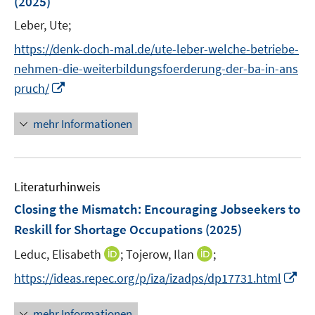
(2025)
t
s
ö
e
t
Leber, Ute;
f
r
e
f
https://denk-doch-mal.de/ute-leber-welche-betriebe-
ö
r
n
nehmen-die-weiterbildungsfoerderung-der-ba-in-ans
f
ö
e
I
pruch/
f
f
n
n
n
f
n
e
mehr Informationen
n
e
n
e
u
n
e
Literaturhinweis
m
F
Closing the Mismatch: Encouraging Jobseekers to
e
Reskill for Shortage Occupations
(2025)
n
I
I
Leduc, Elisabeth
;
Tojerow, Ilan
;
s
n
n
t
I
https://ideas.repec.org/p/iza/izadps/dp17731.html
n
n
e
n
e
e
r
n
mehr Informationen