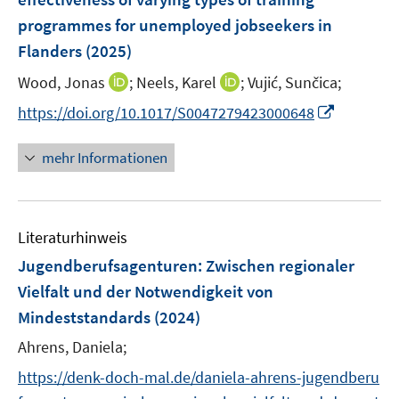
s
s
n
programmes for unemployed jobseekers in
t
t
s
e
e
Flanders
(2025)
t
r
r
e
I
I
Wood, Jonas
;
Neels, Karel
;
Vujić, Sunčica;
ö
ö
r
n
n
f
f
I
https://doi.org/10.1017/S0047279423000648
ö
n
n
f
f
n
f
e
e
n
n
n
mehr Informationen
f
u
u
e
e
e
n
e
e
n
n
u
e
m
m
e
n
F
F
Literaturhinweis
m
e
e
F
Jugendberufsagenturen: Zwischen regionaler
n
n
e
Vielfalt und der Notwendigkeit von
s
s
n
Mindeststandards
t
(2024)
t
s
e
e
t
Ahrens, Daniela;
r
r
e
https://denk-doch-mal.de/daniela-ahrens-jugendberu
ö
ö
r