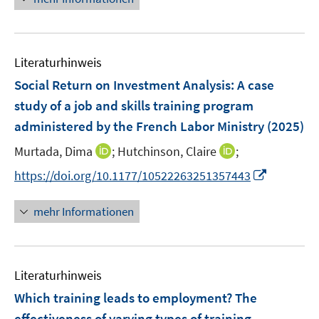
u
u
ö
e
e
e
f
u
m
m
f
e
F
F
n
Literaturhinweis
m
e
e
e
F
Social Return on Investment Analysis: A case
n
n
n
e
study of a job and skills training program
s
s
n
administered by the French Labor Ministry
t
t
(2025)
s
e
e
t
I
I
Murtada, Dima
;
Hutchinson, Claire
;
r
r
e
n
n
I
https://doi.org/10.1177/10522263251357443
ö
ö
r
n
n
n
f
f
ö
e
e
n
f
f
mehr Informationen
f
u
u
e
n
n
f
e
e
u
e
e
n
m
m
e
n
n
e
F
F
Literaturhinweis
m
n
e
e
F
Which training leads to employment? The
n
n
e
effectiveness of varying types of training