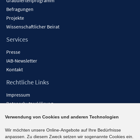
Graduiertenprogramm
ö
f
Befragungen
f
Projekte
n
Wissenschaftlicher Beirat
e
n
Services
Presse
IAB-Newsletter
Kontakt
Rechtliche Links
Impressum
Datenschutzerklärung
Erklärung zur Barrierefreiheit
Verwendung von Cookies und anderen Technologien
Barrieren melden
Wir möchten unsere Online-Angebote auf Ihre Bedürfnisse
Social-Media-Kanäle
anpassen. Zu diesem Zweck setzen wir sogenannte Cookies ein.