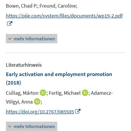
e
t
Bown, Chad P.;
Freund, Caroline;
s
r
e
t
https://piie.com/system/files/documents/wp19-2.pdf
ö
r
e
I
f
ö
r
n
f
f
ö
n
n
mehr Informationen
f
f
e
e
n
f
u
n
e
n
e
n
e
Literaturhinweis
m
n
F
Early activation and employment promotion
e
(2018)
n
I
I
Csillag, Márton
;
Fertig, Michael
;
Adamecz-
s
n
n
t
I
Völgyi, Anna
;
n
n
e
n
I
https://doi.org/10.2767/085505
e
e
r
n
n
u
u
ö
e
n
mehr Informationen
e
e
f
u