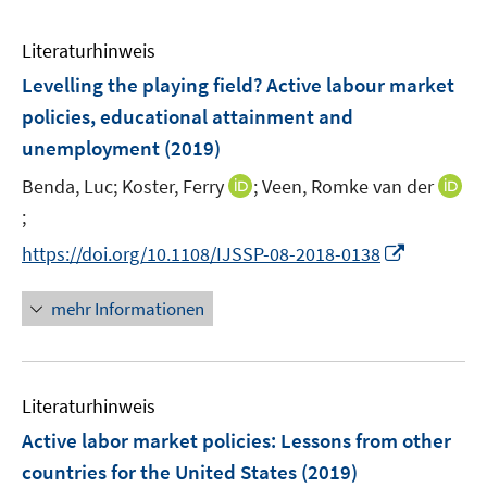
Literaturhinweis
Levelling the playing field? Active labour market
policies, educational attainment and
unemployment
(2019)
I
Benda, Luc;
Koster, Ferry
;
Veen, Romke van der
n
;
I
n
n
I
https://doi.org/10.1108/IJSSP-08-2018-0138
e
n
n
u
e
n
mehr Informationen
e
u
e
m
e
u
F
m
e
e
F
Literaturhinweis
m
n
e
F
Active labor market policies
:
Lessons from other
s
n
e
countries for the United States
(2019)
t
s
n