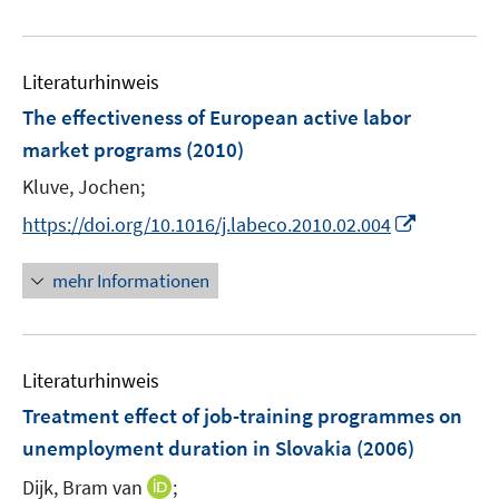
e
m
m
f
e
u
F
F
n
m
e
e
e
e
F
Literaturhinweis
m
n
n
n
e
F
The effectiveness of European active labor
s
s
n
e
t
t
market programs
(2010)
s
n
e
e
t
Kluve, Jochen;
s
r
r
e
t
I
https://doi.org/10.1016/j.labeco.2010.02.004
ö
ö
r
e
n
f
f
ö
r
n
mehr Informationen
f
f
f
ö
e
n
n
f
f
u
e
e
n
f
e
n
n
e
n
Literaturhinweis
m
n
e
F
Treatment effect of job-training programmes on
n
e
unemployment duration in Slovakia
(2006)
n
I
Dijk, Bram van
;
s