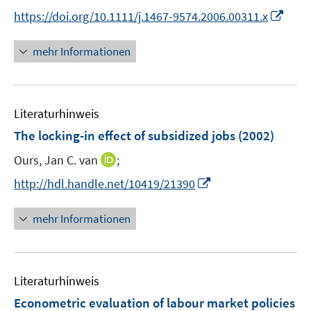
n
t
I
https://doi.org/10.1111/j.1467-9574.2006.00311.x
n
e
n
e
r
n
mehr Informationen
u
ö
e
e
f
u
m
f
e
F
n
Literaturhinweis
m
e
e
F
The locking-in effect of subsidized jobs
(2002)
n
n
e
s
I
Ours, Jan C. van
;
n
t
n
s
I
http://hdl.handle.net/10419/21390
e
n
t
n
r
e
e
n
mehr Informationen
ö
u
r
e
f
e
ö
u
f
m
f
e
n
F
Literaturhinweis
f
m
e
e
n
F
Econometric evaluation of labour market policies
n
n