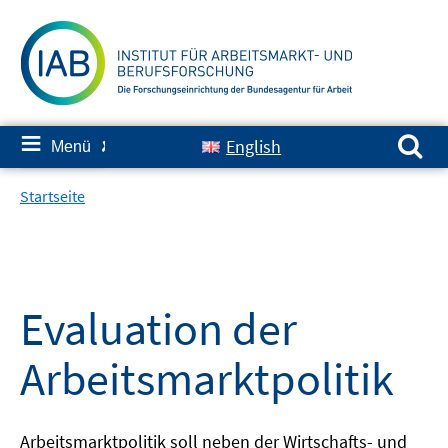
Springe
zum
Inhalt
Suchen nach:
≡
English
Menü
✘
Startseite
Evaluation der
Arbeitsmarktpolitik
Arbeitsmarktpolitik soll neben der Wirtschafts- und