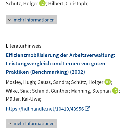
n
I
Schütz, Holger
;
Hilbert, Christoph;
ö
e
n
f
u
n
mehr Informationen
f
e
e
n
m
u
e
F
e
n
e
m
Literaturhinweis
n
F
Effizienzmobilisierung der Arbeitsverwaltung
:
s
e
t
Leistungsvergleich und Lernen von guten
n
e
Praktiken (Benchmarking)
(2002)
s
r
t
I
Mosley, Hugh;
Gauss, Sandra;
Schütz, Holger
;
ö
e
n
I
Wilke, Sina;
Schmid, Günther;
f
Manning, Stephan
;
r
n
n
f
Müller, Kai-Uwe;
ö
e
n
n
f
I
https://hdl.handle.net/10419/43956
u
e
e
f
n
e
u
n
n
n
mehr Informationen
m
e
e
e