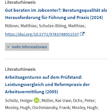
F
Literaturhinweis
m
e
F
Gut beraten im Jobcenter?
:
Beratungsqualität als
n
e
Herausforderung für Führung und Praxis
(2024)
s
n
t
Rübner, Matthias;
Schulze-Böing, Matthias;
s
e
t
I
https://doi.org/10.5771/9783748951537
r
e
n
ö
r
n
mehr Informationen
f
ö
e
f
f
u
n
f
e
e
n
Literaturhinweis
m
n
e
F
Arbeitsagenturen auf dem Prüfstand
:
n
e
Leistungsvergleich und Reformpraxis der
n
Arbeitsvermittlung
(2005)
s
t
I
Schütz, Holger
;
Müller, Kai-Uwe;
Ochs, Peter;
e
n
Mosley, Hugh;
Oschmiansky, Frank;
Mosley, Hugh;
r