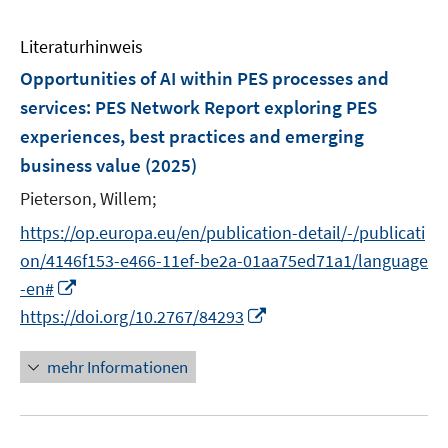
Literaturhinweis
Opportunities of AI within PES processes and
services
:
PES Network Report exploring PES
experiences, best practices and emerging
business value
(2025)
Pieterson, Willem;
https://op.europa.eu/en/publication-detail/-/publicati
on/4146f153-e466-11ef-be2a-01aa75ed71a1/language
I
-en#
n
I
https://doi.org/10.2767/84293
n
n
e
n
mehr Informationen
u
e
e
u
m
e