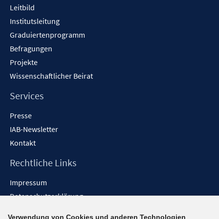
t
Leitbild
e
Institutsleitung
r
Graduiertenprogramm
ö
f
Befragungen
f
Projekte
n
Wissenschaftlicher Beirat
e
n
Services
Presse
IAB-Newsletter
Kontakt
Rechtliche Links
Impressum
Datenschutzerklärung
Erklärung zur Barrierefreiheit
Verwendung von Cookies und anderen Technologien