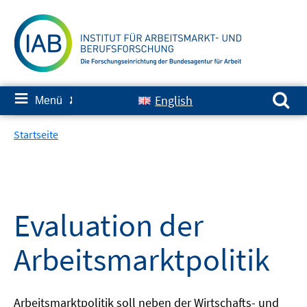
Springe
zum
Inhalt
Suchen nach:
≡
English
Menü
✘
Startseite
Evaluation der
Arbeitsmarktpolitik
Arbeitsmarktpolitik soll neben der Wirtschafts- und