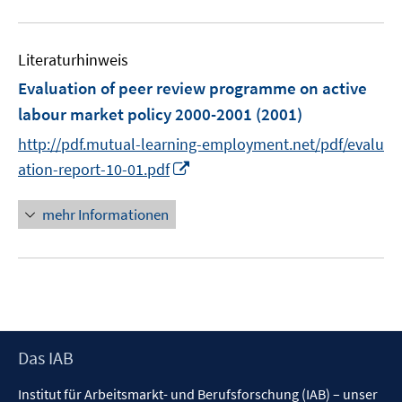
F
m
n
u
e
F
e
n
e
Literaturhinweis
m
s
n
F
Evaluation of peer review programme on active
t
s
e
e
labour market policy 2000-2001
(2001)
t
n
r
e
http://pdf.mutual-learning-employment.net/pdf/evalu
s
ö
r
I
t
ation-report-10-01.pdf
f
ö
n
e
f
f
n
r
mehr Informationen
n
f
e
ö
e
n
u
f
n
e
e
f
n
m
n
F
e
e
n
Footer
Das IAB
n
Inhalt
s
Institut für Arbeitsmarkt- und Berufsforschung (IAB) – unser