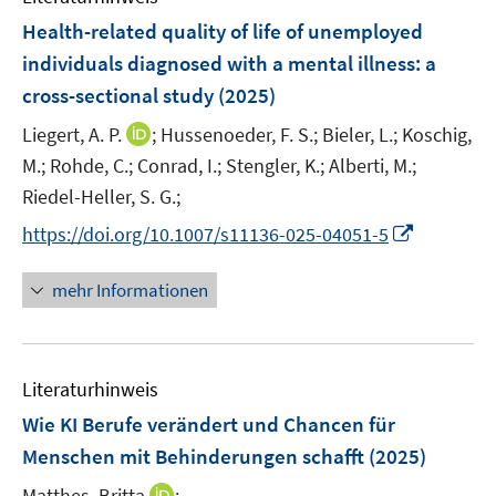
n
n
n
e
F
Health-related quality of life of unemployed
s
s
n
e
t
t
individuals diagnosed with a mental illness: a
s
n
e
e
cross-sectional study
t
(2025)
s
r
r
e
t
I
Liegert, A. P.
;
Hussenoeder, F. S.;
Bieler, L.;
Koschig,
ö
ö
r
e
n
M.;
Rohde, C.;
Conrad, I.;
Stengler, K.;
Alberti, M.;
f
f
ö
r
n
f
f
Riedel-Heller, S. G.;
f
ö
e
n
n
f
I
https://doi.org/10.1007/s11136-025-04051-5
f
u
e
e
n
n
f
e
n
n
e
n
n
mehr Informationen
m
n
e
e
F
u
n
e
e
n
Literaturhinweis
m
s
F
Wie KI Berufe verändert und Chancen für
t
e
e
Menschen mit Behinderungen schafft
(2025)
n
r
I
Matthes, Britta
;