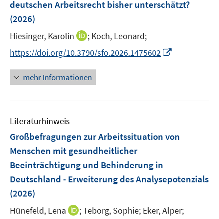
t
t
deutschen Arbeitsrecht bisher unterschätzt?
s
n
e
e
(2026)
t
s
r
r
e
t
I
Hiesinger, Karolin
;
Koch, Leonard;
ö
ö
r
e
n
f
f
I
https://doi.org/10.3790/sfo.2026.1475602
ö
r
n
f
f
n
f
ö
e
n
n
n
f
mehr Informationen
f
u
e
e
e
n
f
e
n
n
u
e
n
m
e
n
e
F
Literaturhinweis
m
n
e
F
Großbefragungen zur Arbeitssituation von
n
e
Menschen mit gesundheitlicher
s
n
Beeinträchtigung und Behinderung in
t
s
e
Deutschland - Erweiterung des Analysepotenzials
t
r
e
(2026)
ö
r
I
Hünefeld, Lena
;
Teborg, Sophie;
Eker, Alper;
f
ö