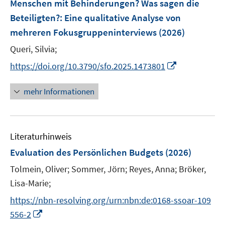
Menschen mit Behinderungen? Was sagen die
t
t
s
e
e
Beteiligten?
:
Eine qualitative Analyse von
t
r
r
e
mehreren Fokusgruppeninterviews
(2026)
ö
ö
r
Queri, Silvia;
f
f
ö
f
f
I
https://doi.org/10.3790/sfo.2025.1473801
f
n
n
n
f
e
e
n
n
mehr Informationen
n
n
e
e
u
n
e
Literaturhinweis
m
F
Evaluation des Persönlichen Budgets
(2026)
e
Tolmein, Oliver;
Sommer, Jörn;
Reyes, Anna;
Bröker,
n
Lisa-Marie;
s
t
https://nbn-resolving.org/urn:nbn:de:0168-ssoar-109
e
I
556-2
r
n