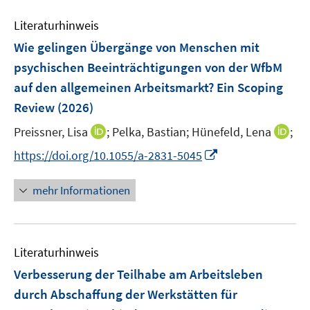
m
m
e
n
F
F
Literaturhinweis
m
e
e
F
Wie gelingen Übergänge von Menschen mit
n
n
e
psychischen Beeinträchtigungen von der WfbM
s
s
n
auf den allgemeinen Arbeitsmarkt? Ein Scoping
t
t
s
e
e
Review
(2026)
t
r
r
e
I
I
Preissner, Lisa
;
Pelka, Bastian;
Hünefeld, Lena
;
ö
ö
r
n
n
f
I
f
https://doi.org/10.1055/a-2831-5045
ö
n
n
f
n
f
f
e
e
n
n
n
mehr Informationen
f
u
u
e
e
e
n
e
e
n
u
n
e
m
m
e
n
F
F
Literaturhinweis
m
e
e
F
Verbesserung der Teilhabe am Arbeitsleben
n
n
e
durch Abschaffung der Werkstätten für
s
s
n