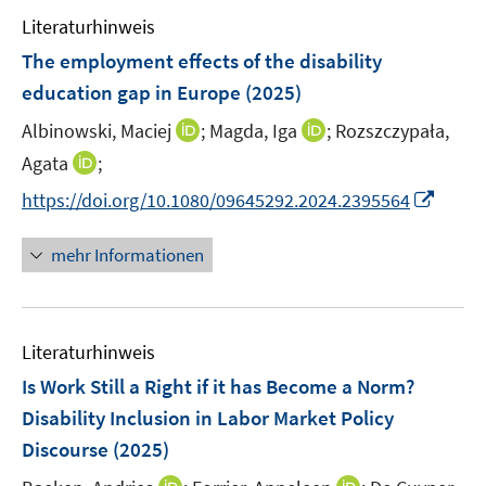
e
Literaturhinweis
m
F
The employment effects of the disability
e
education gap in Europe
(2025)
n
I
I
Albinowski, Maciej
;
Magda, Iga
;
Rozszczypała,
s
n
n
t
I
Agata
;
n
n
e
n
I
https://doi.org/10.1080/09645292.2024.2395564
e
e
r
n
n
u
u
ö
e
n
mehr Informationen
e
e
f
u
e
m
m
f
e
u
F
F
n
m
e
e
e
e
F
Literaturhinweis
m
n
n
n
e
F
Is Work Still a Right if it has Become a Norm?
s
s
n
e
t
t
Disability Inclusion in Labor Market Policy
s
n
e
e
Discourse
t
(2025)
s
r
r
e
t