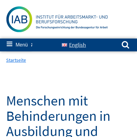
Springe
zum
Inhalt
Suchen nach:
≡
English
Menü
✘
Startseite
Menschen mit
Behinderungen in
Ausbildung und