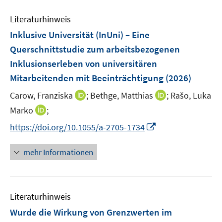
Literaturhinweis
Inklusive Universität (InUni) – Eine
Querschnittstudie zum arbeitsbezogenen
Inklusionserleben von universitären
Mitarbeitenden mit Beeinträchtigung
(2026)
I
I
Carow, Franziska
;
Bethge, Matthias
;
Rašo, Luka
n
n
I
Marko
;
n
n
n
I
https://doi.org/10.1055/a-2705-1734
e
e
n
n
u
u
e
n
mehr Informationen
e
e
u
e
m
m
e
u
F
F
m
e
e
e
F
Literaturhinweis
m
n
n
e
F
Wurde die Wirkung von Grenzwerten im
s
s
n
e