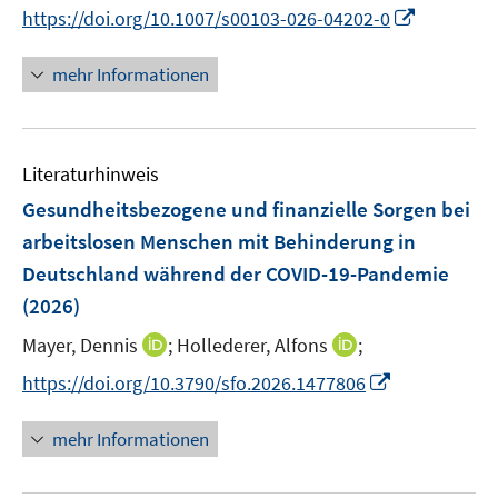
n
f
I
https://doi.org/10.1007/s00103-026-04202-0
f
n
n
n
f
e
e
n
n
mehr Informationen
u
n
e
e
e
u
n
m
e
F
Literaturhinweis
m
e
F
Gesundheitsbezogene und finanzielle Sorgen bei
n
e
arbeitslosen Menschen mit Behinderung in
s
n
Deutschland während der COVID-19-Pandemie
t
s
e
(2026)
t
r
e
I
I
Mayer, Dennis
;
Hollederer, Alfons
;
ö
r
n
n
f
I
https://doi.org/10.3790/sfo.2026.1477806
ö
n
n
f
n
f
e
e
n
n
mehr Informationen
f
u
u
e
e
n
e
e
n
u
e