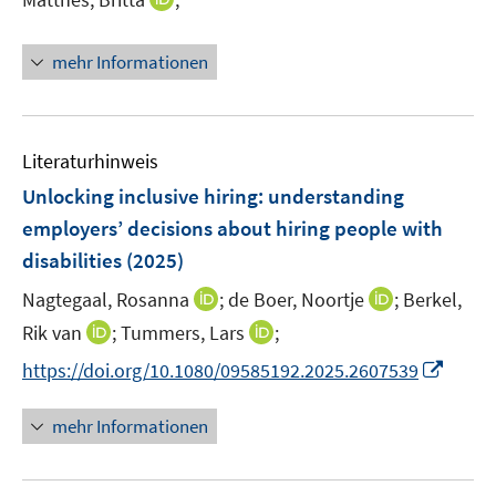
s
ö
n
t
f
n
e
mehr Informationen
f
e
r
n
u
ö
e
e
f
n
m
f
Literaturhinweis
F
n
Unlocking inclusive hiring: understanding
e
e
employers’ decisions about hiring people with
n
n
disabilities
(2025)
s
t
I
I
Nagtegaal, Rosanna
;
de Boer, Noortje
;
Berkel,
e
n
n
I
I
Rik van
;
Tummers, Lars
;
r
n
n
n
n
I
https://doi.org/10.1080/09585192.2025.2607539
ö
e
e
n
n
n
f
u
u
e
e
n
f
mehr Informationen
e
e
u
u
e
n
m
m
e
e
u
e
F
F
m
m