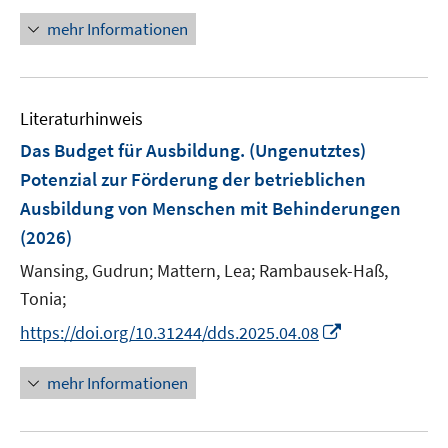
ö
n
mehr Informationen
f
e
f
u
n
e
e
Literaturhinweis
m
n
F
Das Budget für Ausbildung. (Ungenutztes)
e
Potenzial zur Förderung der betrieblichen
n
Ausbildung von Menschen mit Behinderungen
s
(2026)
t
e
Wansing, Gudrun;
Mattern, Lea;
Rambausek-Haß,
r
Tonia;
ö
I
https://doi.org/10.31244/dds.2025.04.08
f
n
f
n
mehr Informationen
n
e
e
u
n