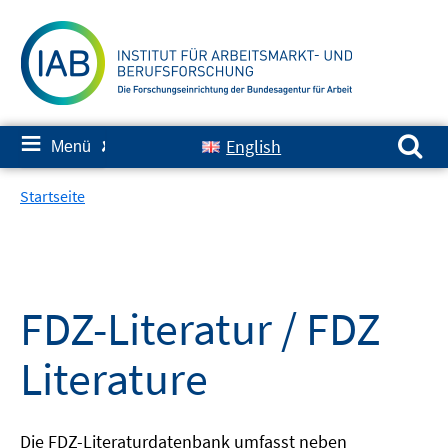
Springe
zum
Inhalt
Suchen nach:
≡
English
Menü
✘
Startseite
FDZ-Literatur / FDZ
Literature
Die FDZ-Literaturdatenbank umfasst neben