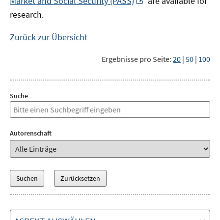
Market and Social Security (PASS)
are available for
Fenster
neuem
research.
öffnen
Fenster
öffnen
Zurück zur Übersicht
Ergebnisse pro Seite:
20
|
50
|
100
Suche
Autorenschaft