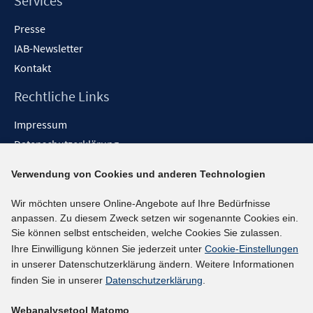
Services
Presse
IAB-Newsletter
Kontakt
Rechtliche Links
Impressum
Datenschutzerklärung
Erklärung zur Barrierefreiheit
Verwendung von Cookies und anderen Technologien
Barrieren melden
Wir möchten unsere Online-Angebote auf Ihre Bedürfnisse
Social-Media-Kanäle
anpassen. Zu diesem Zweck setzen wir sogenannte Cookies ein.
Sie können selbst entscheiden, welche Cookies Sie zulassen.
BlueSky
Ihre Einwilligung können Sie jederzeit unter
Cookie-Einstellungen
YouTube
in unserer Datenschutzerklärung ändern. Weitere Informationen
LinkedIn
finden Sie in unserer
Datenschutzerklärung
.
XING
Webanalysetool Matomo