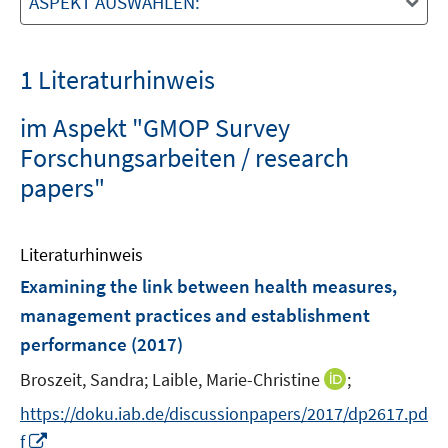
ASPEKT AUSWÄHLEN:
1 Literaturhinweis
im Aspekt "GMOP Survey
Forschungsarbeiten / research
papers"
Literaturhinweis
Examining the link between health measures,
management practices and establishment
performance
(2017)
I
Broszeit, Sandra;
Laible, Marie-Christine
;
n
https://doku.iab.de/discussionpapers/2017/dp2617.pd
n
I
f