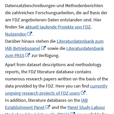
Datensatzbeschreibungen und Methodenberichten
die zahlreichen Forschungsarbeiten, die auf Basis der
am FDZ angebotenen Daten entstanden sind. Hier
finden Sie
aktuell laufende Projekte von FDZ-
In
Nutzenden
.
neuem
Darüber hinaus stehen die
Literaturdatenbank zum
Fenster
In
IAB-Betriebspanel
sowie die
Literaturdatenbank
öffnen
neuem
In
zum PASS
zur Verfügung.
Fenster
neuem
Apart from dataset descriptions and methodology
öffnen
Fenster
reports, the FDZ literature database contains
öffnen
numerous research papers written on the basis of the
data provided by the FDZ. Here you can find
currently
In
ungoing research projects of FDZ users
.
neuem
In addition, literature databases on the
IAB
Fenster
In
Establishment Panel
and the
Panel Study Labour
öffnen
neuem
In