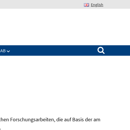
English
Suchen nach:
IAB
hen Forschungsarbeiten, die auf Basis der am
In
.