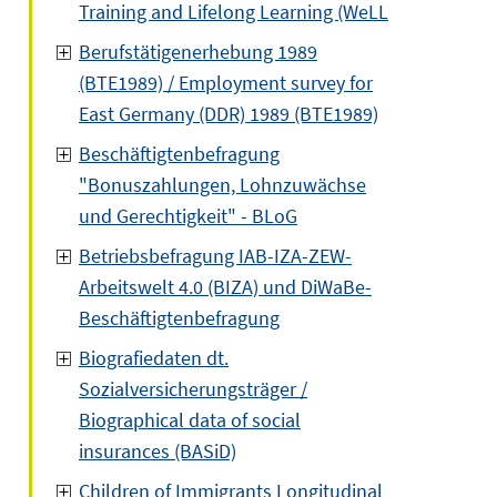
Training and Lifelong Learning (WeLL
Berufstätigenerhebung 1989
(BTE1989) / Employment survey for
East Germany (DDR) 1989 (BTE1989)
Beschäftigtenbefragung
"Bonuszahlungen, Lohnzuwächse
und Gerechtigkeit" - BLoG
Betriebsbefragung IAB-IZA-ZEW-
Arbeitswelt 4.0 (BIZA) und DiWaBe-
Beschäftigtenbefragung
Biografiedaten dt.
Sozialversicherungsträger /
Biographical data of social
insurances (BASiD)
Children of Immigrants Longitudinal