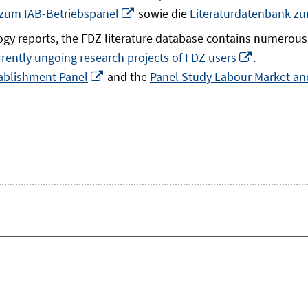
In
 zum IAB-Betriebspanel
sowie die
Literaturdatenbank z
neuem
gy reports, the FDZ literature database contains numerous 
Fenster
In
rrently ungoing research projects of FDZ users
.
öffnen
In
neuem
ablishment Panel
and the
Panel Study Labour Market and
neuem
Fenster
Fenster
öffnen
öffnen