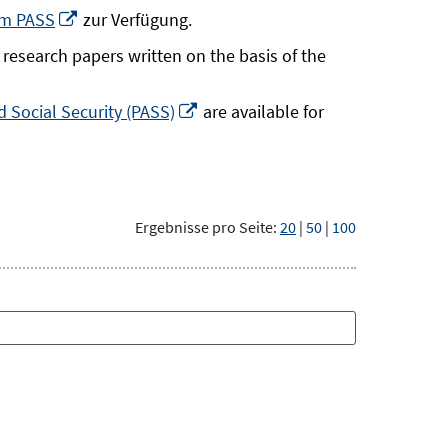
neuem
In
um PASS
zur Verfügung.
Fenster
neuem
research papers written on the basis of the
öffnen
Fenster
öffnen
In
 Social Security (PASS)
are available for
neuem
Fenster
öffnen
Ergebnisse pro Seite:
20
|
50
|
100