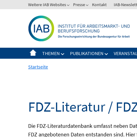
Springe
Weitere IAB Websites
Presse
Kontakt
IAB-Newslet
zum
Inhalt
THEMEN
PUBLIKATIONEN
VERANSTA
Startseite
FDZ-Literatur / FDZ
Die FDZ-Literaturdatenbank umfasst neben Dat
FDZ angebotenen Daten entstanden sind. Hier 