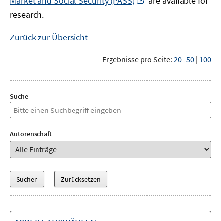
Market and Social Security (PASS)
are available for
Fenster
neuem
research.
öffnen
Fenster
öffnen
Zurück zur Übersicht
Ergebnisse pro Seite:
20
|
50
|
100
Suche
Autorenschaft