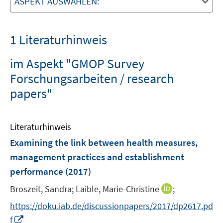
ASPEKT AUSWÄHLEN:
1 Literaturhinweis
im Aspekt "GMOP Survey
Forschungsarbeiten / research
papers"
Literaturhinweis
Examining the link between health measures,
management practices and establishment
performance
(2017)
I
Broszeit, Sandra;
Laible, Marie-Christine
;
n
https://doku.iab.de/discussionpapers/2017/dp2617.pd
n
I
f