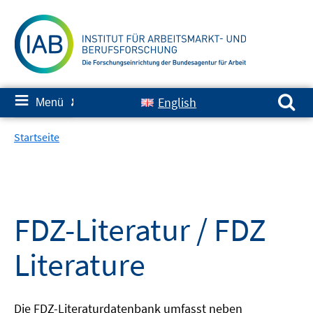
Springe
zum
Inhalt
Suchen nach:
≡
English
Menü
✘
Startseite
FDZ-Literatur / FDZ
Literature
Die FDZ-Literaturdatenbank umfasst neben