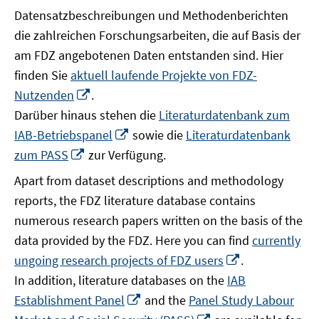
Datensatzbeschreibungen und Methodenberichten
die zahlreichen Forschungsarbeiten, die auf Basis der
am FDZ angebotenen Daten entstanden sind. Hier
finden Sie
aktuell laufende Projekte von FDZ-
In
Nutzenden
.
neuem
Darüber hinaus stehen die
Literaturdatenbank zum
Fenster
In
IAB-Betriebspanel
sowie die
Literaturdatenbank
öffnen
neuem
In
zum PASS
zur Verfügung.
Fenster
neuem
Apart from dataset descriptions and methodology
öffnen
Fenster
reports, the FDZ literature database contains
öffnen
numerous research papers written on the basis of the
data provided by the FDZ. Here you can find
currently
In
ungoing research projects of FDZ users
.
neuem
In addition, literature databases on the
IAB
Fenster
In
Establishment Panel
and the
Panel Study Labour
öffnen
neuem
In