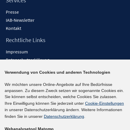
Services
Presse
IAB-Newsletter
Kontakt
Rechtliche Links
Impressum
Datenschutzerklärung
Erklärung zur Barrierefreiheit
Verwendung von Cookies und anderen Technologien
Barrieren melden
Wir möchten unsere Online-Angebote auf Ihre Bedürfnisse
Social-Media-Kanäle
anpassen. Zu diesem Zweck setzen wir sogenannte Cookies ein.
Sie können selbst entscheiden, welche Cookies Sie zulassen.
BlueSky
Ihre Einwilligung können Sie jederzeit unter
Cookie-Einstellungen
YouTube
in unserer Datenschutzerklärung ändern. Weitere Informationen
LinkedIn
finden Sie in unserer
Datenschutzerklärung
.
XING
Webanalysetool Matomo