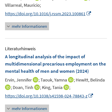
r
n
n
f
f
Villarreal, Mauricio;
f
ö
n
n
n
n
f
I
https://doi.org/10.1016/j.rssm.2023.100861
f
e
e
e
e
n
n
f
u
u
n
n
e
n
n
mehr Informationen
e
e
n
e
e
m
m
u
n
F
F
e
e
e
Literaturhinweis
m
n
n
F
A longitudinal analysis of the impact of
s
s
e
multidimensional precarious employment on the
t
t
n
e
e
mental health of men and women
(2024)
s
r
r
t
I
I
Ervin, Jennifer
;
Taouk, Yamna
;
Hewitt, Belinda
ö
ö
e
n
n
I
I
I
;
Doan, Tinh
;
King, Tania
;
f
f
r
n
n
n
n
n
f
f
I
https://doi.org/10.1038/s41598-024-78843-z
ö
e
e
n
n
n
n
n
n
f
u
u
e
e
e
e
e
n
mehr Informationen
f
e
e
u
u
u
n
n