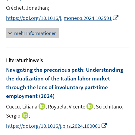
n
e
e
Créchet, Jonathan;
s
r
r
t
I
https://doi.org/10.1016/j.jmoneco.2024.103591
ö
ö
e
n
f
f
r
n
mehr Informationen
f
f
ö
e
n
n
f
u
e
e
f
e
n
n
n
Literaturhinweis
m
e
F
Navigating the precarious path: Understanding
n
e
the dualization of the Italian labor market
n
through the lens of involuntary part-time
s
employment
(2024)
t
e
I
I
Cuccu, Liliana
;
Royuela, Vicente
;
Scicchitano,
r
n
n
I
Sergio
;
ö
n
n
n
I
f
https://doi.org/10.1016/j.pirs.2024.100061
e
e
n
n
f