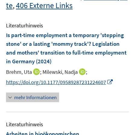
te
,
406 Externe Links
Literaturhinweis
Is part-time employment a temporary 'stepping
stone' or a lasting 'mommy track'? Legislation
and mothers' transition to full-time employment
in Germany
(2024)
I
I
Brehm, Uta
;
Milewski, Nadja
;
n
n
I
https://doi.org/10.1177/09589287231224607
n
n
n
e
e
n
mehr Informationen
u
u
e
e
e
u
m
m
e
F
F
Literaturhinweis
m
e
e
F
Arbeiten in bioökonomischen