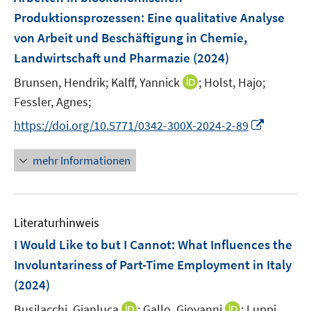
n
n
e
Produktionsprozessen
:
Eine qualitative Analyse
s
s
n
von Arbeit und Beschäftigung in Chemie,
t
t
s
e
e
Landwirtschaft und Pharmazie
(2024)
t
r
r
e
I
Brunsen, Hendrik;
Kalff, Yannick
;
Holst, Hajo;
ö
ö
r
n
Fessler, Agnes;
f
f
ö
n
f
f
I
https://doi.org/10.5771/0342-300X-2024-2-89
f
e
n
n
n
f
u
e
e
n
n
mehr Informationen
e
n
n
e
e
m
u
n
F
e
e
Literaturhinweis
m
n
F
I Would Like to but I Cannot: What Influences the
s
e
Involuntariness of Part-Time Employment in Italy
t
n
e
(2024)
s
r
t
I
I
Busilacchi, Gianluca
;
Gallo, Giovanni
;
Luppi,