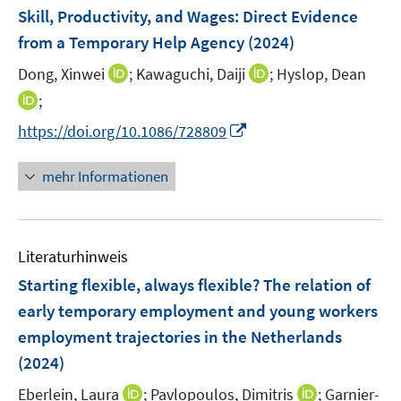
F
Skill, Productivity, and Wages: Direct Evidence
e
from a Temporary Help Agency
(2024)
n
I
I
Dong, Xinwei
;
Kawaguchi, Daiji
;
Hyslop, Dean
s
n
n
t
I
;
n
n
e
n
I
https://doi.org/10.1086/728809
e
e
r
n
n
u
u
ö
e
n
mehr Informationen
e
e
f
u
e
m
m
f
e
u
F
F
n
m
e
e
e
e
F
Literaturhinweis
m
n
n
n
e
F
Starting flexible, always flexible? The relation of
s
s
n
e
t
t
early temporary employment and young workers
s
n
e
e
employment trajectories in the Netherlands
t
s
r
r
e
(2024)
t
ö
ö
r
e
I
I
Eberlein, Laura
;
Pavlopoulos, Dimitris
;
Garnier-
f
f
ö