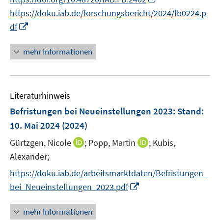
n
e
n
https://doku.iab.de/forschungsbericht/2024/fb0224.p
e
r
n
I
df
u
ö
e
n
e
f
u
n
mehr Informationen
m
f
e
e
F
n
m
u
e
e
F
e
n
n
e
Literaturhinweis
m
s
n
F
Befristungen bei Neueinstellungen 2023
:
Stand:
t
s
e
e
10. Mai 2024
(2024)
t
n
r
e
I
I
Gürtzgen, Nicole
;
Popp, Martin
;
Kubis,
s
ö
r
n
n
t
Alexander;
f
ö
n
n
e
f
https://doku.iab.de/arbeitsmarktdaten/Befristungen_
f
e
e
r
n
I
f
bei_Neueinstellungen_2023.pdf
u
u
ö
e
n
n
e
e
f
n
n
e
mehr Informationen
m
m
f