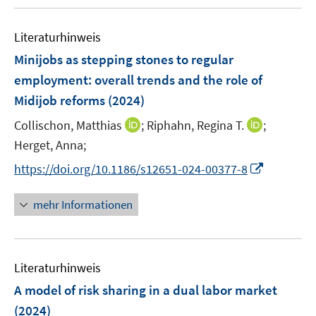
n
n
u
e
F
F
n
e
n
e
e
e
Literaturhinweis
m
n
n
n
F
Minijobs as stepping stones to regular
s
s
e
employment: overall trends and the role of
t
t
n
e
e
Midijob reforms
(2024)
s
r
r
t
I
I
Collischon, Matthias
;
Riphahn, Regina T.
;
ö
ö
e
n
n
Herget, Anna;
f
f
r
n
n
f
f
I
https://doi.org/10.1186/s12651-024-00377-8
ö
e
e
n
n
n
f
u
u
e
e
n
mehr Informationen
f
e
e
n
n
e
n
m
m
u
e
F
F
e
n
e
e
Literaturhinweis
m
n
n
F
A model of risk sharing in a dual labor market
s
s
e
(2024)
t
t