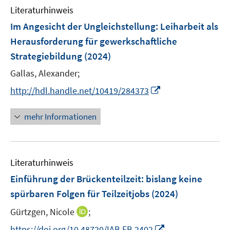
n
n
e
e
e
F
Literaturhinweis
m
n
n
n
e
F
Im Angesicht der Ungleichstellung: Leiharbeit als
s
s
n
e
t
t
Herausforderung für gewerkschaftliche
s
n
e
e
Strategiebildung
(2024)
t
s
r
r
e
t
Gallas, Alexander;
ö
ö
r
e
I
f
f
http://hdl.handle.net/10419/284373
ö
r
n
f
f
f
ö
n
n
n
mehr Informationen
f
f
e
e
e
n
f
u
n
n
e
n
e
n
e
Literaturhinweis
m
n
F
Einführung der Brückenteilzeit: bislang keine
e
spürbaren Folgen für Teilzeitjobs
(2024)
n
I
Gürtzgen, Nicole
;
s
n
t
I
https://doi.org/10.48720/IAB.FB.2402