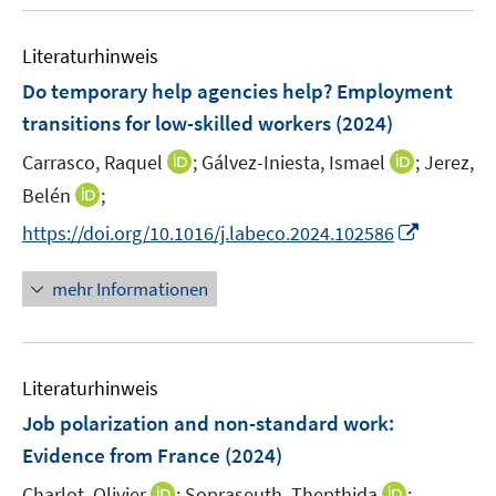
u
n
n
e
n
e
n
e
Literaturhinweis
m
n
F
Do temporary help agencies help? Employment
e
transitions for low-skilled workers
(2024)
n
I
I
Carrasco, Raquel
;
Gálvez-Iniesta, Ismael
;
Jerez,
s
n
n
t
I
Belén
;
n
n
e
n
I
https://doi.org/10.1016/j.labeco.2024.102586
e
e
r
n
n
u
u
ö
e
n
mehr Informationen
e
e
f
u
e
m
m
f
e
u
F
F
n
m
e
e
e
e
F
Literaturhinweis
m
n
n
n
e
F
Job polarization and non-standard work:
s
s
n
e
t
t
Evidence from France
(2024)
s
n
e
e
t
I
I
Charlot, Olivier
;
Sopraseuth, Thepthida
;
s