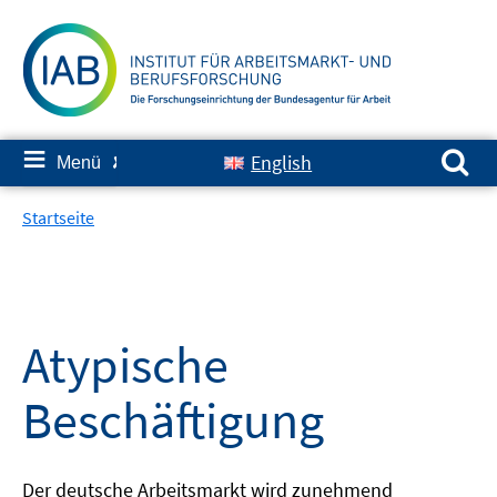
Springe
zum
Inhalt
Suchen nach:
≡
English
Menü
✘
Startseite
Atypische
Beschäftigung
Der deutsche Arbeitsmarkt wird zunehmend