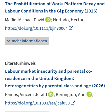
e
F
t
The Enshittification of Work: Platform Decay and
f
s
f
ö
n
ö
ö
r
e
e
f
t
f
Labour Conditions in the Gig Economy
(2026)
f
s
f
f
ö
n
r
n
e
n
f
t
f
f
f
I
Maffie, Michael David
;
Hurtado, Hector;
s
ö
e
r
e
n
e
n
n
f
n
t
f
I
https://doi.org/10.1111/bjir.70004
n
ö
n
e
r
e
e
n
n
e
f
n
f
n
ö
n
n
e
e
r
n
n
f
mehr Informationen
f
n
u
ö
e
e
n
f
e
f
n
u
e
n
m
f
e
n
e
F
n
Literaturhinweis
m
n
e
e
F
Labour market insecurity and parental co-
n
n
e
residence in the United Kingdom:
s
n
heterogeneities by parental class and age
t
(2026)
s
e
t
I
I
Ramos, Vincent Jerald
;
Berrington, Ann
;
r
e
n
n
I
https://doi.org/10.1093/esr/jcaf058
ö
r
n
n
n
f
ö