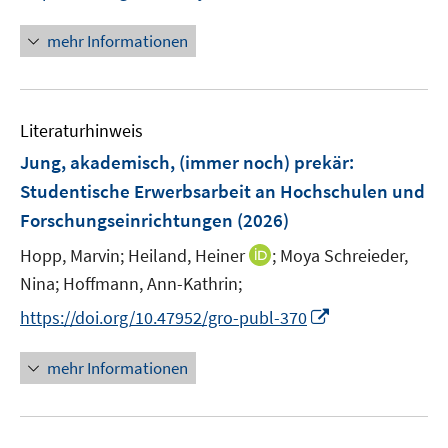
r
n
n
n
n
ö
e
e
e
n
mehr Informationen
f
u
n
n
e
f
e
u
n
m
e
e
F
Literaturhinweis
m
n
e
F
Jung, akademisch, (immer noch) prekär
:
n
e
Studentische Erwerbsarbeit an Hochschulen und
s
n
Forschungseinrichtungen
t
(2026)
s
e
t
I
Hopp, Marvin;
Heiland, Heiner
;
Moya Schreieder,
r
e
n
Nina;
Hoffmann, Ann-Kathrin;
ö
r
n
I
f
https://doi.org/10.47952/gro-publ-370
ö
e
n
f
f
u
n
n
mehr Informationen
f
e
e
e
n
m
u
n
e
F
e
n
e