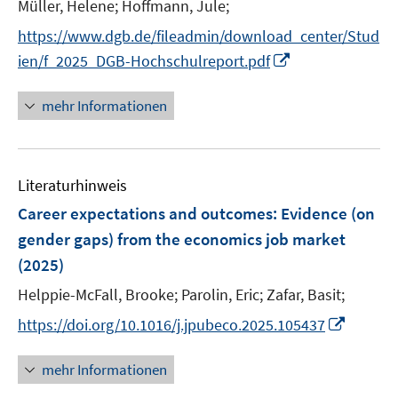
n
n
Müller, Helene;
Hoffmann, Jule;
ö
e
e
https://www.dgb.de/fileadmin/download_center/Stud
f
n
n
I
f
ien/f_2025_DGB-Hochschulreport.pdf
n
n
n
e
mehr Informationen
e
n
u
e
Literaturhinweis
m
F
Career expectations and outcomes: Evidence (on
e
gender gaps) from the economics job market
n
(2025)
s
t
Helppie-McFall, Brooke;
Parolin, Eric;
Zafar, Basit;
e
I
https://doi.org/10.1016/j.jpubeco.2025.105437
r
n
ö
n
mehr Informationen
f
e