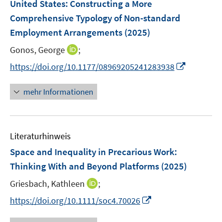
United States: Constructing a More
s
s
n
Comprehensive Typology of Non-standard
t
t
s
e
e
Employment Arrangements
(2025)
t
r
r
e
I
Gonos, George
;
ö
ö
r
n
f
f
I
https://doi.org/10.1177/08969205241283938
ö
n
f
f
n
f
e
n
n
n
mehr Informationen
f
u
e
e
e
n
e
n
n
u
e
m
e
n
F
Literaturhinweis
m
e
F
Space and Inequality in Precarious Work:
n
e
Thinking With and Beyond Platforms
(2025)
s
n
t
I
Griesbach, Kathleen
;
s
e
n
t
I
https://doi.org/10.1111/soc4.70026
r
n
e
n
ö
e
r