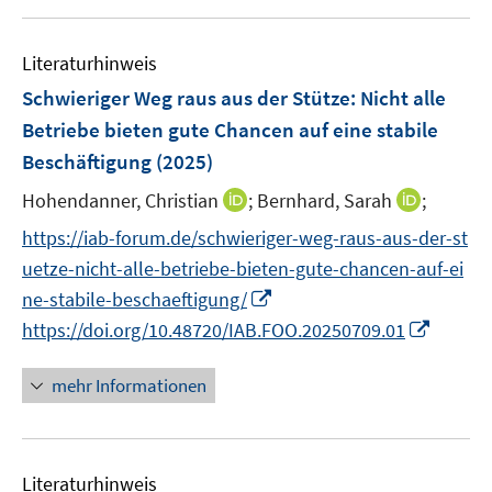
f
u
n
e
e
Literaturhinweis
m
n
F
Schwieriger Weg raus aus der Stütze: Nicht alle
e
Betriebe bieten gute Chancen auf eine stabile
n
Beschäftigung
(2025)
s
t
I
I
Hohendanner, Christian
;
Bernhard, Sarah
;
e
n
n
https://iab-forum.de/schwieriger-weg-raus-aus-der-st
r
n
n
uetze-nicht-alle-betriebe-bieten-gute-chancen-auf-ei
ö
e
e
I
ne-stabile-beschaeftigung/
f
u
u
n
I
f
https://doi.org/10.48720/IAB.FOO.20250709.01
e
e
n
n
n
m
m
e
n
e
F
F
mehr Informationen
u
e
n
e
e
e
u
n
n
m
e
s
s
F
Literaturhinweis
m
t
t