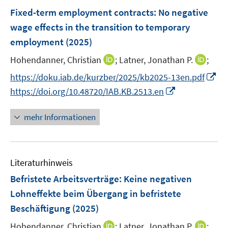
e
F
e
e
Fixed-term employment contracts: No negative
n
e
r
r
wage effects in the transition to temporary
s
n
ö
ö
employment
(2025)
t
s
f
f
e
t
I
I
Hohendanner, Christian
f
;
Latner, Jonathan P.
f
;
r
e
n
n
n
n
I
https://doku.iab.de/kurzber/2025/kb2025-13en.pdf
ö
r
n
n
e
e
n
I
https://doi.org/10.48720/IAB.KB.2513.en
f
ö
e
e
n
n
n
n
f
f
u
u
e
n
n
mehr Informationen
f
e
e
u
e
e
n
m
m
e
u
n
e
F
F
m
e
n
e
e
F
Literaturhinweis
m
n
n
e
F
Befristete Arbeitsverträge: Keine negativen
s
s
n
e
Lohneffekte beim Übergang in befristete
t
t
s
n
e
e
Beschäftigung
(2025)
t
s
r
r
e
t
I
I
Hohendanner, Christian
;
Latner, Jonathan P.
;