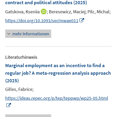
contract and political attitudes
(2025)
s
s
n
t
t
I
Gatskova, Kseniia
;
Beresewicz, Maciej;
Pilc, Michal;
s
e
e
n
t
I
https://doi.org/10.1093/ser/mwae011
r
r
n
e
n
ö
ö
e
r
n
mehr Informationen
f
f
u
ö
e
f
f
e
f
u
n
n
m
f
e
e
e
F
n
Literaturhinweis
m
n
n
e
e
F
Marginal employment as an incentive to find a
n
n
e
regular job? A meta-regression analysis approach
s
n
(2025)
t
s
e
t
Gilles, Fabrice;
r
e
https://ideas.repec.org/p/tep/teppwp/wp25-05.html
ö
r
I
f
ö
n
f
f