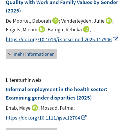
Quality with Work and Family Values by Gender
t
s
e
(2025)
t
r
e
I
I
De Moortel, Deborah
;
Vanderleyden, Julie
;
ö
r
n
n
I
I
Engels, Miriam
;
Balogh, Rebeka
;
f
ö
n
n
n
n
f
I
f
https://doi.org/10.1016/j.socscimed.2025.117906
e
e
n
n
n
n
f
u
u
e
e
e
n
n
mehr Informationen
e
e
u
u
n
e
e
m
m
e
e
u
n
F
F
m
m
e
e
e
F
F
Literaturhinweis
m
n
n
e
e
F
Informal employment in the health sector:
s
s
n
n
e
t
t
Examining gender disparities
(2025)
s
s
n
e
e
t
t
I
Ehab, Maye
;
Mossad, Fatma;
s
r
r
e
e
n
t
I
https://doi.org/10.1111/ijsw.12704
ö
ö
r
r
n
e
n
f
f
ö
ö
e
r