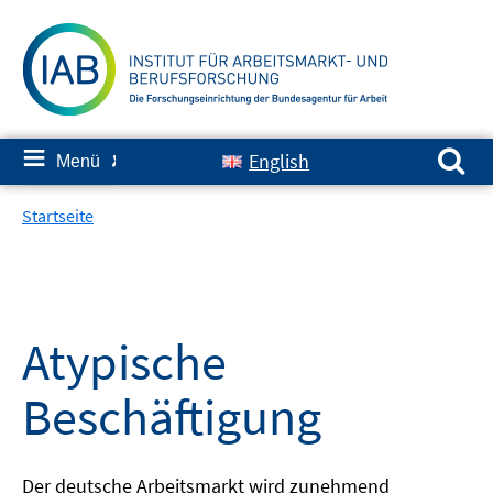
Springe
zum
Inhalt
Suchen nach:
≡
English
Menü
✘
Startseite
Atypische
Beschäftigung
Der deutsche Arbeitsmarkt wird zunehmend