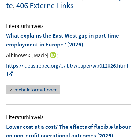
te
,
406 Externe Links
Literaturhinweis
What explains the East-West gap in part-time
employment in Europe?
(2026)
I
Albinowski, Maciej
;
n
https://ideas.repec.org/p/ibt/wpaper/wp012026.html
n
I
e
n
u
n
mehr Informationen
e
e
m
u
F
e
e
Literaturhinweis
m
n
F
Lower cost at a cost? The effects of flexible labour
s
e
on non-profit operational outcomes
(2026)
t