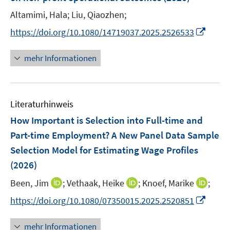
n
e
Altamimi, Hala;
Liu, Qiaozhen;
s
r
t
I
https://doi.org/10.1080/14719037.2025.2526533
ö
e
n
f
r
n
mehr Informationen
f
ö
e
n
f
u
e
f
e
n
n
Literaturhinweis
m
e
F
How Important is Selection into Full-time and
n
e
Part-time Employment? A New Panel Data Sample
n
Selection Model for Estimating Wage Profiles
s
(2026)
t
e
I
I
I
Been, Jim
;
Vethaak, Heike
;
Knoef, Marike
;
r
n
n
n
I
https://doi.org/10.1080/07350015.2025.2520851
ö
n
n
n
n
f
e
e
e
n
mehr Informationen
f