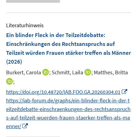
u
u
u
e
n
e
e
e
u
e
m
m
m
e
n
F
F
F
Literaturhinweis
m
e
e
e
F
Ein blinder Fleck in der Teilzeitdebatte:
n
n
n
e
Einschränkungen des Rechtsanspruchs auf
s
s
s
n
Teilzeit würden Frauen stärker treffen als Männer
t
t
t
s
e
e
e
(2026)
t
r
r
r
e
I
I
Burkert, Carola
;
Schmitt, Laila
;
Matthes, Britta
ö
ö
ö
r
n
n
I
;
f
f
f
ö
n
n
n
f
f
f
I
f
https://doi.org/10.48720/IAB.FOO.GA.20260304.01
e
e
n
n
n
n
n
f
https://iab-forum.de/graphs/ein-blinder-fleck-in-der-t
u
u
e
e
e
e
n
n
e
e
eilzeitdebatte-einschraenkungen-des-rechtsanspruch
u
n
n
n
e
e
m
m
s-auf-teilzeit-wuerden-frauen-staerker-treffen-als-ma
e
u
n
F
F
m
I
enner/
e
e
e
F
n
m