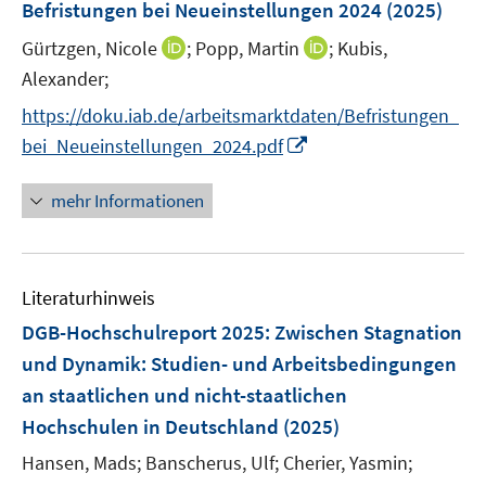
F
Befristungen bei Neueinstellungen 2024
(2025)
s
s
s
n
e
t
t
t
s
I
I
Gürtzgen, Nicole
;
Popp, Martin
;
Kubis,
n
e
e
e
t
n
n
Alexander;
s
r
r
r
e
n
n
t
https://doku.iab.de/arbeitsmarktdaten/Befristungen_
ö
ö
ö
r
e
e
e
I
f
f
f
bei_Neueinstellungen_2024.pdf
ö
u
u
r
n
f
f
f
f
e
e
ö
n
n
n
n
mehr Informationen
f
m
m
f
e
e
e
e
n
F
F
f
u
n
n
n
e
e
e
n
e
n
n
n
e
Literaturhinweis
m
s
s
n
F
DGB-Hochschulreport 2025: Zwischen Stagnation
t
t
e
e
e
und Dynamik
:
Studien- und Arbeitsbedingungen
n
r
r
an staatlichen und nicht-staatlichen
s
ö
ö
Hochschulen in Deutschland
(2025)
t
f
f
e
Hansen, Mads;
Banscherus, Ulf;
Cherier, Yasmin;
f
f
r