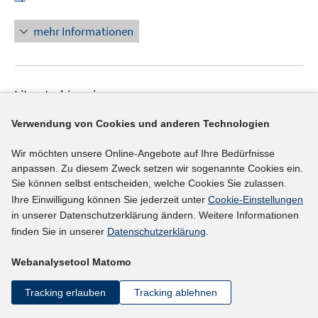
u
n
n
e
n
n
m
m
e
n
n
e
F
F
mehr Informationen
m
e
n
e
e
F
u
n
n
e
e
s
s
n
Literaturhinweis
m
t
t
s
F
e
e
Befristete Beschäftigung in der Stichprobe der
t
Verwendung von Cookies und anderen Technologien
e
r
r
Integrierten Arbeitsmarktbiografien (SIAB)
(2025)
e
n
ö
ö
r
Wir möchten unsere Online-Angebote auf Ihre Bedürfnisse
Jaenichen, Ursula;
s
f
f
anpassen. Zu diesem Zweck setzen wir sogenannte Cookies ein.
ö
t
f
f
https://doku.iab.de/forschungsbericht/2025/fb1125.p
Sie können selbst entscheiden, welche Cookies Sie zulassen.
f
e
n
n
Ihre Einwilligung können Sie jederzeit unter
Cookie-Einstellungen
I
df
f
r
e
e
in unserer Datenschutzerklärung ändern. Weitere Informationen
n
I
n
https://doi.org/10.48720/IAB.FB.2511
ö
finden Sie in unserer
Datenschutzerklärung
.
n
n
n
n
e
f
e
n
n
mehr Informationen
Webanalysetool Matomo
f
u
e
n
e
u
Tracking erlauben
Tracking ablehnen
e
m
e
n