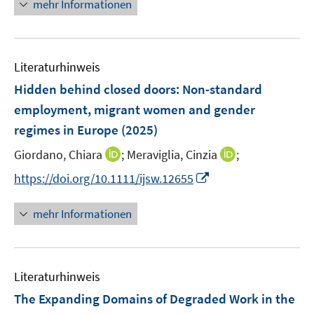
n
n
mehr Informationen
f
e
e
n
u
n
e
e
n
Literaturhinweis
m
F
Hidden behind closed doors: Non-standard
e
employment, migrant women and gender
n
regimes in Europe
(2025)
s
t
I
I
Giordano, Chiara
;
Meraviglia, Cinzia
;
e
n
n
I
https://doi.org/10.1111/ijsw.12655
r
n
n
n
ö
e
e
n
mehr Informationen
f
u
u
e
f
e
e
u
n
m
m
e
e
F
F
Literaturhinweis
m
n
e
e
F
The Expanding Domains of Degraded Work in the
n
n
e