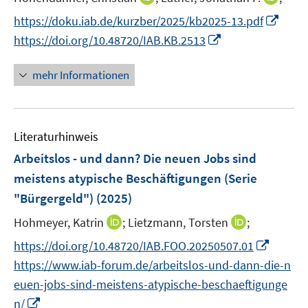
ö
ö
r
e
n
n
I
f
f
https://doku.iab.de/kurzber/2025/kb2025-13.pdf
ö
r
n
n
n
f
f
I
https://doi.org/10.48720/IAB.KB.2513
f
ö
e
e
n
n
n
n
f
f
u
u
e
e
e
n
n
mehr Informationen
f
e
e
u
n
n
e
e
n
m
m
e
u
n
e
F
F
m
e
n
e
e
F
Literaturhinweis
m
n
n
e
F
Arbeitslos - und dann? Die neuen Jobs sind
s
s
n
e
meistens atypische Beschäftigungen (Serie
t
t
s
n
e
e
"Bürgergeld")
(2025)
t
s
r
r
e
t
I
I
Hohmeyer, Katrin
;
Lietzmann, Torsten
;
ö
ö
r
e
n
n
I
f
f
https://doi.org/10.48720/IAB.FOO.20250507.01
ö
r
n
n
n
f
f
https://www.iab-forum.de/arbeitslos-und-dann-die-n
f
ö
e
e
n
n
n
f
euen-jobs-sind-meistens-atypische-beschaeftigunge
f
u
u
e
e
e
n
I
f
n/
e
e