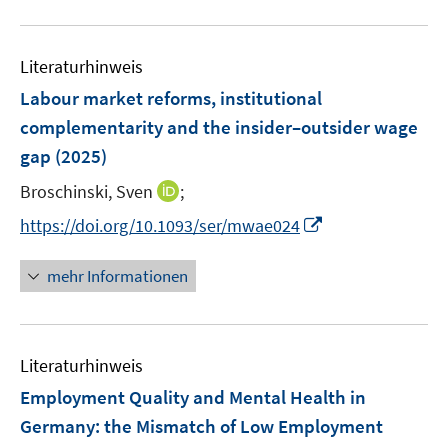
f
e
u
n
n
n
n
m
e
e
F
Literaturhinweis
m
n
e
F
Labour market reforms, institutional
n
e
complementarity and the insider–outsider wage
s
n
gap
(2025)
t
s
e
t
I
Broschinski, Sven
;
r
e
n
I
https://doi.org/10.1093/ser/mwae024
ö
r
n
n
f
ö
e
n
f
mehr Informationen
f
u
e
n
f
e
u
e
n
m
e
n
e
F
Literaturhinweis
m
n
e
F
Employment Quality and Mental Health in
n
e
Germany: the Mismatch of Low Employment
s
n