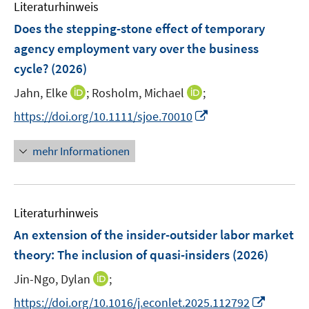
Literaturhinweis
m
n
F
Does the stepping-stone effect of temporary
s
e
agency employment vary over the business
t
n
e
cycle?
(2026)
s
r
t
I
I
Jahn, Elke
;
Rosholm, Michael
;
ö
e
n
n
I
f
https://doi.org/10.1111/sjoe.70010
r
n
n
n
f
ö
e
e
n
n
mehr Informationen
f
u
u
e
e
f
e
e
u
n
n
m
m
e
e
F
F
Literaturhinweis
m
n
e
e
F
An extension of the insider-outsider labor market
n
n
e
theory: The inclusion of quasi-insiders
(2026)
s
s
n
t
t
I
Jin-Ngo, Dylan
;
s
e
e
n
t
I
https://doi.org/10.1016/j.econlet.2025.112792
r
r