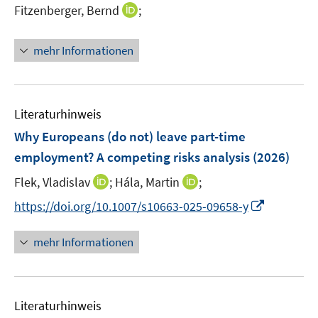
I
Fitzenberger, Bernd
;
f
s
f
f
n
n
t
n
f
n
e
e
e
mehr Informationen
n
e
n
r
n
e
u
ö
n
e
f
m
f
Literaturhinweis
F
n
Why Europeans (do not) leave part-time
e
e
employment? A competing risks analysis
(2026)
n
n
s
I
I
Flek, Vladislav
;
Hála, Martin
;
t
n
n
I
https://doi.org/10.1007/s10663-025-09658-y
e
n
n
n
r
e
e
n
mehr Informationen
ö
u
u
e
f
e
e
u
f
m
m
e
n
F
F
Literaturhinweis
m
e
e
e