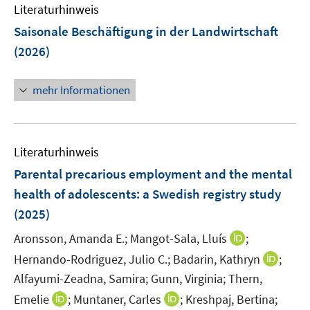
r
Literaturhinweis
f
f
f
ö
n
n
Saisonale Beschäftigung in der Landwirtschaft
f
f
e
e
n
(2026)
f
n
n
e
n
n
e
mehr Informationen
n
Literaturhinweis
Parental precarious employment and the mental
health of adolescents: a Swedish registry study
(2025)
I
Aronsson, Amanda E.;
Mangot-Sala, Lluís
;
n
I
Hernando-Rodriguez, Julio C.;
Badarin, Kathryn
;
n
n
Alfayumi-Zeadna, Samira;
Gunn, Virginia;
Thern,
e
n
I
I
Emelie
;
Muntaner, Carles
;
Kreshpaj, Bertina;
u
e