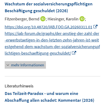
Wachstum der sozialversicherungspflichtigen
t
t
s
e
e
Beschäftigung geschuldet
(2026)
t
r
r
e
I
I
Fitzenberger, Bernd
;
Hiesinger, Karolin
;
ö
ö
r
n
n
f
f
I
https://doi.org/10.48720/IAB.FOO.GA.20260311.01
ö
n
n
f
f
n
https://iab-forum.de/graphs/der-anstieg-der-zahl-der
f
e
e
n
n
n
f
-erwerbstaetigen-in-den-letzten-zehn-jahren-ist-weit
u
u
e
e
e
n
estgehend-dem-wachstum-der-sozialversicherungspf
e
e
n
n
u
e
m
I
m
lichtigen-beschaeftigung-geschuldet/
e
n
F
n
F
m
e
n
e
mehr Informationen
F
n
e
n
e
s
u
s
n
t
e
t
s
Literaturhinweis
e
m
e
t
r
F
r
Das Teilzeit-Paradox - und warum eine
e
ö
e
ö
r
Abschaffung allen schadet
:
Kommentar
(2026)
f
n
f
ö