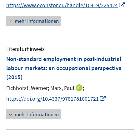
I
f
https://www.econstor.eu/handle/10419/225424
ö
n
f
f
n
n
mehr Informationen
f
e
e
n
u
n
e
e
n
Literaturhinweis
m
F
Non-standard employment in post-industrial
e
labour markets
:
an occupational perspective
n
(2015)
s
t
I
Eichhorst, Werner;
Marx, Paul
;
e
n
I
https://doi.org/10.4337/9781781001721
r
n
n
ö
e
n
mehr Informationen
f
u
e
f
e
u
n
m
e
e