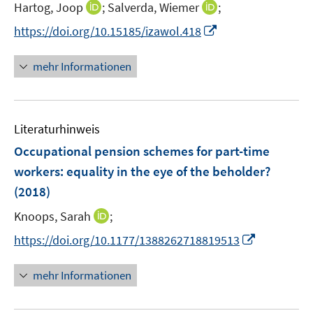
e
I
I
Hartog, Joop
;
Salverda, Wiemer
;
ö
r
n
n
f
I
https://doi.org/10.15185/izawol.418
ö
n
n
f
n
f
e
e
n
n
mehr Informationen
f
u
u
e
e
n
e
e
n
u
e
m
m
e
n
F
F
Literaturhinweis
m
e
e
F
Occupational pension schemes for part-time
n
n
e
workers
:
equality in the eye of the beholder?
s
s
n
(2018)
t
t
s
e
e
t
I
Knoops, Sarah
;
r
r
e
n
I
https://doi.org/10.1177/1388262718819513
ö
ö
r
n
n
f
f
ö
e
n
f
f
mehr Informationen
f
u
e
n
n
f
e
u
e
e