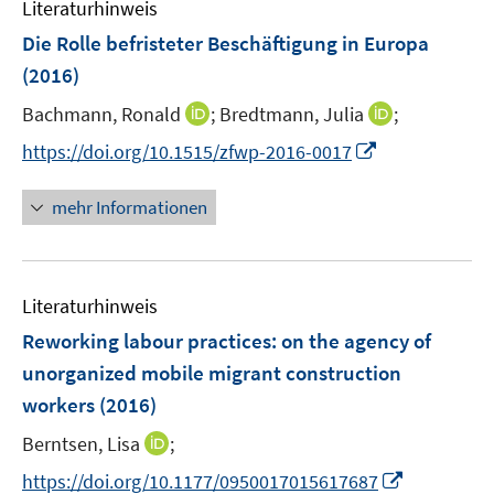
F
Literaturhinweis
m
n
e
F
Die Rolle befristeter Beschäftigung in Europa
n
e
(2016)
s
n
t
I
I
Bachmann, Ronald
;
Bredtmann, Julia
;
s
e
n
n
t
I
https://doi.org/10.1515/zfwp-2016-0017
r
n
n
e
n
ö
e
e
r
n
mehr Informationen
f
u
u
ö
e
f
e
e
f
u
n
m
m
f
e
e
F
F
n
Literaturhinweis
m
n
e
e
e
F
Reworking labour practices
:
on the agency of
n
n
n
e
unorganized mobile migrant construction
s
s
n
workers
(2016)
t
t
s
e
e
t
I
Berntsen, Lisa
;
r
r
e
n
I
https://doi.org/10.1177/0950017015617687
ö
ö
r