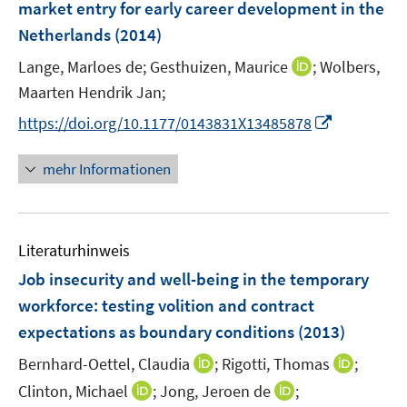
market entry for early career development in the
n
Netherlands
(2014)
s
t
I
Lange, Marloes de;
Gesthuizen, Maurice
;
Wolbers,
e
n
Maarten Hendrik Jan;
r
n
I
https://doi.org/10.1177/0143831X13485878
ö
e
n
f
u
n
mehr Informationen
f
e
e
n
m
u
e
F
e
n
e
Literaturhinweis
m
n
F
Job insecurity and well-being in the temporary
s
e
workforce
:
testing volition and contract
t
n
e
expectations as boundary conditions
(2013)
s
r
t
I
I
Bernhard-Oettel, Claudia
;
Rigotti, Thomas
;
ö
e
n
n
I
I
Clinton, Michael
;
Jong, Jeroen de
;
f
r
n
n