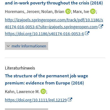
and in-work poverty throughout the crisis
(2016)
s
s
n
t
t
I
I
Horemans, Jeroen;
Nolan, Brian
;
Marx, Ive
;
s
e
e
n
n
t
http://izajoels.springeropen.com/track/pdf/10.1186/s
r
r
n
n
e
I
40174-016-0053-6?site=izajoels.springeropen.com
ö
ö
e
e
r
n
I
f
f
https://doi.org/10.1186/s40174-016-0053-6
u
u
ö
n
n
f
f
e
e
f
e
n
n
n
mehr Informationen
m
m
f
u
e
e
e
F
F
n
e
u
n
n
e
e
e
m
e
n
n
n
F
Literaturhinweis
m
s
s
e
F
The structure of the permanent job wage
t
t
n
e
e
e
premium
:
evidence from Europe
(2016)
s
n
r
r
t
I
Kahn, Lawrence M.
;
s
ö
ö
e
n
t
I
f
f
https://doi.org/10.1111/irel.12129
r
n
e
n
f
f
ö
e
r