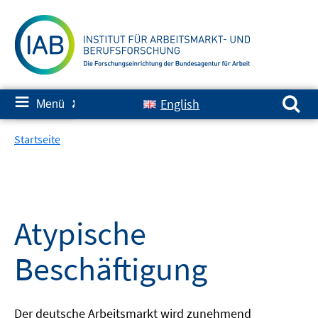
Springe
zum
Inhalt
Suchen nach:
≡
English
Menü
✘
Startseite
Atypische
Beschäftigung
Der deutsche Arbeitsmarkt wird zunehmend