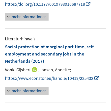
e
n
I
https://doi.org/10.1177/0019793916687718
ö
ö
r
n
n
f
f
ö
e
n
f
f
mehr Informationen
f
u
e
n
n
f
e
u
e
e
n
m
e
n
n
e
F
Literaturhinweis
m
n
e
F
Social protection of marginal part-time, self-
n
e
employment and secondary jobs in the
s
n
Netherlands
(2017)
t
s
e
t
I
Vonk, Gijsbert
;
Jansen, Annette;
r
e
n
I
https://www.econstor.eu/handle/10419/225432
ö
r
n
n
f
ö
e
n
f
mehr Informationen
f
u
e
n
f
e
u
e
n
m
e
n
e