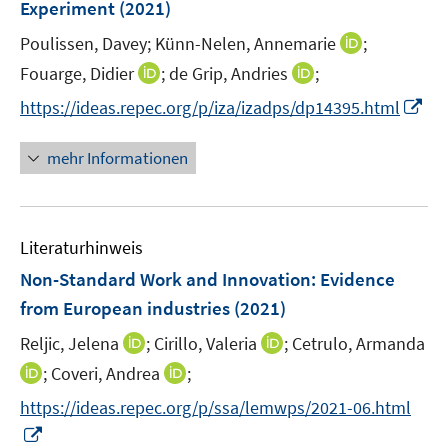
e
Experiment
t
(2021)
s
r
e
t
I
Poulissen, Davey;
Künn-Nelen, Annemarie
;
ö
r
e
n
I
I
Fouarge, Didier
;
de Grip, Andries
;
f
ö
r
n
n
n
f
f
I
https://ideas.repec.org/p/iza/izadps/dp14395.html
ö
e
n
n
n
f
n
f
u
e
e
e
n
n
mehr Informationen
f
e
u
u
n
e
e
n
m
e
e
n
u
e
F
m
m
e
n
e
F
F
Literaturhinweis
m
n
e
e
F
Non-Standard Work and Innovation: Evidence
s
n
n
e
t
from European industries
(2021)
s
s
n
e
t
t
I
I
Reljic, Jelena
;
Cirillo, Valeria
;
Cetrulo, Armanda
s
r
e
e
n
n
t
I
I
;
Coveri, Andrea
;
ö
r
r
n
n
e
n
n
f
https://ideas.repec.org/p/ssa/lemwps/2021-06.html
ö
ö
e
e
r
n
n
f
I
f
f
u
u
ö
e
e