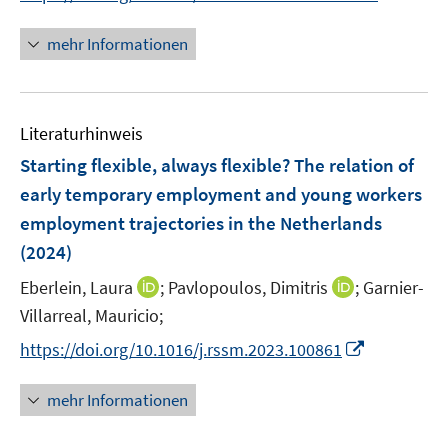
r
n
n
f
f
f
ö
e
n
f
f
f
mehr Informationen
f
u
e
n
n
n
f
e
u
e
e
e
n
m
e
n
n
n
e
F
Literaturhinweis
m
n
e
F
Starting flexible, always flexible? The relation of
n
e
early temporary employment and young workers
s
n
employment trajectories in the Netherlands
t
s
e
(2024)
t
r
e
I
I
Eberlein, Laura
;
Pavlopoulos, Dimitris
;
Garnier-
ö
r
n
n
Villarreal, Mauricio;
f
ö
n
n
f
I
https://doi.org/10.1016/j.rssm.2023.100861
f
e
e
n
n
f
u
u
e
n
n
mehr Informationen
e
e
n
e
e
m
m
u
n