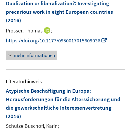
F
Dualization or liberalization?
:
Investigating
s
s
s
n
e
t
t
t
precarious work in eight European countries
s
n
e
e
e
(2016)
t
s
r
r
r
e
t
I
Prosser, Thomas
;
ö
ö
ö
r
e
n
f
f
f
I
https://doi.org/10.1177/0950017015609036
ö
r
n
f
f
f
n
f
ö
e
n
n
n
n
f
mehr Informationen
f
u
e
e
e
e
n
f
e
n
n
n
u
e
n
m
e
n
e
F
Literaturhinweis
m
n
e
F
Atypische Beschäftigung in Europa
:
n
e
Herausforderungen für die Alterssicherung und
s
n
die gewerkschaftliche Interessenvertretung
t
s
e
(2016)
t
r
e
Schulze Buschoff, Karin;
ö
r