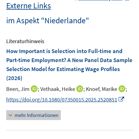
Externe Links
im Aspekt "Niederlande"
Literaturhinweis
How Important is Selection into Full-time and
Part-time Employment? A New Panel Data Sample
Selection Model for Estimating Wage Profiles
(2026)
I
I
I
Been, Jim
;
Vethaak, Heike
;
Knoef, Marike
;
n
n
n
I
https://doi.org/10.1080/07350015.2025.2520851
n
n
n
n
e
e
e
n
mehr Informationen
u
u
u
e
e
e
e
u
m
m
m
e