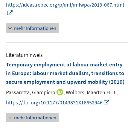
t
https://ideas.repec.org/p/imf/imfwpa/2019-067.html
e
I
r
n
ö
n
mehr Informationen
f
e
f
u
n
e
e
Literaturhinweis
m
n
F
Temporary employment at labour market entry
e
in Europe
:
labour market dualism, transitions to
n
secure employment and upward mobility
(2019)
s
t
I
Passaretta, Giampiero
;
Wolbers, Maarten H. J.;
e
n
I
https://doi.org/10.1177/0143831X16652946
r
n
n
ö
e
n
mehr Informationen
f
u
e
f
e
u