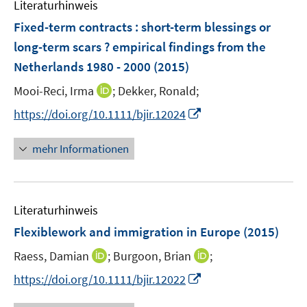
F
Literaturhinweis
m
n
e
F
Fixed-term contracts : short-term blessings or
n
e
long-term scars ? empirical findings from the
s
n
Netherlands 1980 - 2000
(2015)
t
s
e
t
I
Mooi-Reci, Irma
;
Dekker, Ronald;
r
e
n
I
https://doi.org/10.1111/bjir.12024
ö
r
n
n
f
ö
e
n
f
mehr Informationen
f
u
e
n
f
e
u
e
n
m
e
n
e
F
Literaturhinweis
m
n
e
F
Flexiblework and immigration in Europe
(2015)
n
e
s
I
I
Raess, Damian
;
Burgoon, Brian
;
n
t
n
n
s
I
https://doi.org/10.1111/bjir.12022
e
n
n
t
n
r
e
e