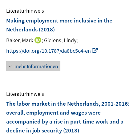
n
m
e
e
F
Literaturhinweis
m
n
e
F
Making employment more inclusive in the
n
e
Netherlands
(2018)
s
n
t
I
Baker, Mark
;
Gielens, Lindy;
s
e
n
t
I
https://doi.org/10.1787/da8bc5c4-en
r
n
e
n
ö
e
r
n
mehr Informationen
f
u
ö
e
f
e
f
u
n
m
f
e
e
F
n
Literaturhinweis
m
n
e
e
F
The labor market in the Netherlands, 2001-2016
:
n
n
e
overall, employment and wages were
s
n
accompanied by a rise in part-time work and a
t
s
e
decline in job security
(2018)
t
r