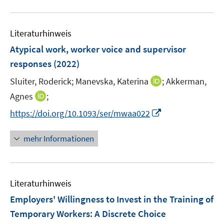
e
F
u
n
e
e
n
Literaturhinweis
m
s
F
Atypical work, worker voice and supervisor
t
e
e
responses
(2022)
n
r
I
Sluiter, Roderick;
Manevska, Katerina
;
Akkerman,
s
ö
n
t
I
Agnes
;
f
n
e
n
f
I
https://doi.org/10.1093/ser/mwaa022
e
r
n
n
n
u
ö
e
e
n
mehr Informationen
e
f
u
n
e
m
f
e
u
F
n
m
e
e
e
F
Literaturhinweis
m
n
n
e
F
Employers' Willingness to Invest in the Training of
s
n
e
t
Temporary Workers: A Discrete Choice
s
n