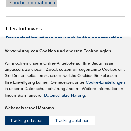
n
f
mehr Informationen
f
u
u
e
n
f
e
e
u
e
n
m
m
e
n
e
F
F
Literaturhinweis
m
n
e
e
F
Precarisation of project work in the construction
n
n
e
industry and trade union strategies for
s
s
n
Verwendung von Cookies und anderen Technologien
employees' representation
t
(2013)
t
s
e
e
t
Wir möchten unsere Online-Angebote auf Ihre Bedürfnisse
Hellmann-Theurer, Marion Felix;
r
r
anpassen. Zu diesem Zweck setzen wir sogenannte Cookies ein.
e
ö
ö
Sie können selbst entscheiden, welche Cookies Sie zulassen.
r
mehr Informationen
f
f
Ihre Einwilligung können Sie jederzeit unter
Cookie-Einstellungen
ö
f
f
in unserer Datenschutzerklärung ändern. Weitere Informationen
f
finden Sie in unserer
Datenschutzerklärung
.
n
n
f
e
e
n
Literaturhinweis
Webanalysetool Matomo
n
n
e
United in precarious employment?
:
employment
n
Tracking erlauben
Tracking ablehnen
precarity of young couples in the Netherlands,