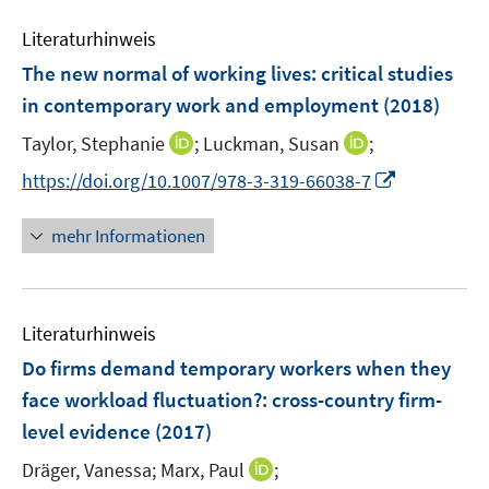
n
m
e
n
n
e
F
Literaturhinweis
m
n
e
F
The new normal of working lives
:
critical studies
n
e
in contemporary work and employment
(2018)
s
n
t
I
I
Taylor, Stephanie
;
Luckman, Susan
;
s
e
n
n
t
I
https://doi.org/10.1007/978-3-319-66038-7
r
n
n
e
n
ö
e
e
r
n
mehr Informationen
f
u
u
ö
e
f
e
e
f
u
n
m
m
f
e
e
F
F
n
Literaturhinweis
m
n
e
e
e
F
Do firms demand temporary workers when they
n
n
n
e
face workload fluctuation?
:
cross-country firm-
s
s
n
level evidence
(2017)
t
t
s
e
e
t
I
Dräger, Vanessa;
Marx, Paul
;
r
r