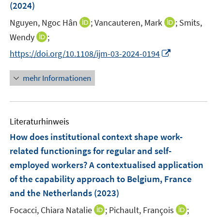
e
(2024)
t
r
e
I
I
Nguyen, Ngoc Hân
;
Vancauteren, Mark
;
Smits,
ö
r
n
n
I
Wendy
;
f
ö
n
n
n
f
I
f
https://doi.org/10.1108/ijm-03-2024-0194
e
e
n
n
n
f
u
u
e
e
n
n
mehr Informationen
e
e
u
n
e
e
m
m
e
u
n
F
F
m
e
e
e
F
Literaturhinweis
m
n
n
e
F
How does institutional context shape work-
s
s
n
e
t
t
related functionings for regular and self-
s
n
e
e
employed workers? A contextualised application
t
s
r
r
e
of the capability approach to Belgium, France
t
ö
ö
r
e
and the Netherlands
(2023)
f
f
ö
r
f
f
I
I
Focacci, Chiara Natalie
;
Pichault, François
;
f
ö