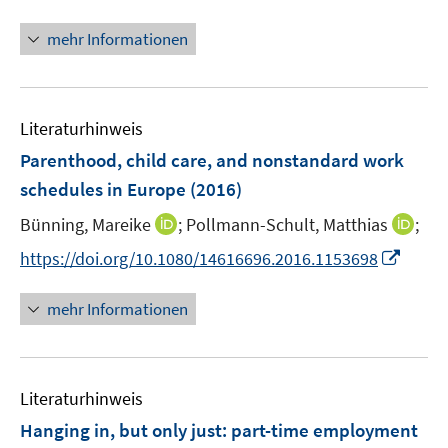
n
n
f
f
ö
e
n
f
f
mehr Informationen
f
u
e
n
n
f
e
u
e
e
n
m
e
n
n
e
F
Literaturhinweis
m
n
e
F
Parenthood, child care, and nonstandard work
n
e
schedules in Europe
(2016)
s
n
t
I
I
Bünning, Mareike
;
Pollmann-Schult, Matthias
;
s
e
n
n
t
I
https://doi.org/10.1080/14616696.2016.1153698
r
n
n
e
n
ö
e
e
r
n
mehr Informationen
f
u
u
ö
e
f
e
e
f
u
n
m
m
f
e
e
F
F
n
Literaturhinweis
m
n
e
e
e
F
Hanging in, but only just
:
part-time employment
n
n
n
e