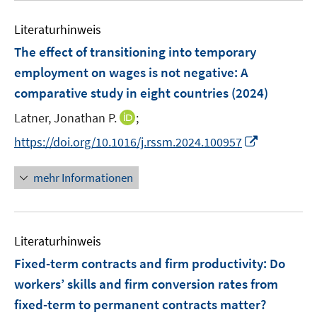
F
F
e
e
e
Literaturhinweis
m
n
n
F
The effect of transitioning into temporary
s
s
e
employment on wages is not negative: A
t
t
n
e
e
comparative study in eight countries
(2024)
s
r
r
t
I
Latner, Jonathan P.
;
ö
ö
e
n
I
f
f
https://doi.org/10.1016/j.rssm.2024.100957
r
n
n
f
f
ö
e
n
n
n
mehr Informationen
f
u
e
e
e
f
e
u
n
n
n
m
e
e
F
Literaturhinweis
m
n
e
F
Fixed-term contracts and firm productivity: Do
n
e
workers’ skills and firm conversion rates from
s
n
fixed-term to permanent contracts matter?
t
s