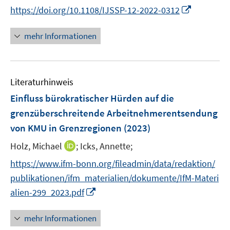
n
n
n
n
f
I
https://doi.org/10.1108/IJSSP-12-2022-0312
f
e
e
n
n
n
n
f
n
n
e
e
e
n
n
mehr Informationen
u
u
n
e
e
e
e
u
n
m
m
e
F
F
Literaturhinweis
m
e
e
F
Einfluss bürokratischer Hürden auf die
n
n
e
grenzüberschreitende Arbeitnehmerentsendung
s
s
n
von KMU in Grenzregionen
t
(2023)
t
s
e
e
t
I
Holz, Michael
;
Icks, Annette;
r
r
e
n
https://www.ifm-bonn.org/fileadmin/data/redaktion/
ö
ö
r
n
f
f
publikationen/ifm_materialien/dokumente/IfM-Materi
ö
e
f
f
I
alien-299_2023.pdf
f
u
n
n
n
f
e
e
e
n
n
mehr Informationen
m
n
n
e