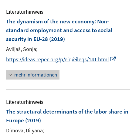
e
F
F
e
n
e
e
Literaturhinweis
m
n
n
F
The dynamism of the new economy: Non-
s
s
e
standard employment and access to social
t
t
n
e
e
security in EU-28
(2019)
s
r
r
t
Avlijaš, Sonja;
ö
ö
e
I
https://ideas.repec.org/p/eiq/eileqs/141.html
f
f
r
n
f
f
ö
n
n
n
mehr Informationen
f
e
e
e
f
u
n
n
n
e
e
Literaturhinweis
m
n
F
The structural determinants of the labor share in
e
Europe
(2019)
n
Dimova, Dilyana;
s