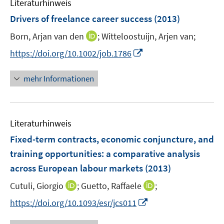
F
Literaturhinweis
m
s
s
n
e
F
Drivers of freelance career success
(2013)
t
t
n
e
e
e
I
Born, Arjan van den
;
Witteloostuijn, Arjen van;
s
n
r
r
n
t
s
I
https://doi.org/10.1002/job.1786
ö
ö
n
e
t
n
f
f
e
r
e
n
mehr Informationen
f
f
u
ö
r
e
n
n
e
f
ö
u
e
e
m
f
f
e
n
n
F
n
Literaturhinweis
f
m
e
e
n
F
Fixed-term contracts, economic conjuncture, and
n
n
e
e
training opportunities
:
a comparative analysis
s
n
n
across European labour markets
t
(2013)
s
e
t
I
I
Cutuli, Giorgio
;
Guetto, Raffaele
;
r
e
n
n
I
https://doi.org/10.1093/esr/jcs011
ö
r
n
n
n
f
ö
e
e