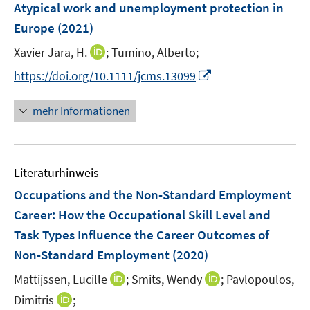
F
Atypical work and unemployment protection in
s
s
n
e
t
t
Europe
(2021)
s
n
e
e
t
I
Xavier Jara, H.
;
Tumino, Alberto;
s
r
r
e
n
t
I
https://doi.org/10.1111/jcms.13099
ö
ö
r
n
e
n
f
f
ö
e
r
n
f
f
mehr Informationen
f
u
ö
e
n
n
f
e
f
u
e
e
n
m
f
e
n
n
e
F
n
Literaturhinweis
m
n
e
e
F
Occupations and the Non-Standard Employment
n
n
e
Career: How the Occupational Skill Level and
s
n
Task Types Influence the Career Outcomes of
t
s
e
Non-Standard Employment
(2020)
t
r
e
I
I
Mattijssen, Lucille
;
Smits, Wendy
;
Pavlopoulos,
ö
r
n
n
I
Dimitris
;
f
ö