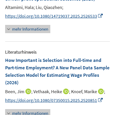
n
e
Altamimi, Hala;
Liu, Qiaozhen;
s
r
t
I
https://doi.org/10.1080/14719037.2025.2526533
ö
e
n
f
r
n
mehr Informationen
f
ö
e
n
f
u
e
f
e
n
n
Literaturhinweis
m
e
F
How Important is Selection into Full-time and
n
e
Part-time Employment? A New Panel Data Sample
n
Selection Model for Estimating Wage Profiles
s
(2026)
t
e
I
I
I
Been, Jim
;
Vethaak, Heike
;
Knoef, Marike
;
r
n
n
n
I
https://doi.org/10.1080/07350015.2025.2520851
ö
n
n
n
n
f
e
e
e
n
mehr Informationen
f