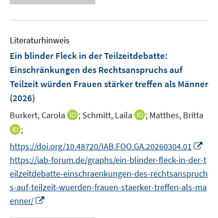
u
u
u
e
n
e
e
e
u
e
m
m
m
e
n
F
F
F
Literaturhinweis
m
e
e
e
F
Ein blinder Fleck in der Teilzeitdebatte:
n
n
n
e
Einschränkungen des Rechtsanspruchs auf
s
s
s
n
Teilzeit würden Frauen stärker treffen als Männer
t
t
t
s
e
e
e
(2026)
t
r
r
r
e
I
I
Burkert, Carola
;
Schmitt, Laila
;
Matthes, Britta
ö
ö
ö
r
n
n
I
;
f
f
f
ö
n
n
n
f
f
f
I
f
https://doi.org/10.48720/IAB.FOO.GA.20260304.01
e
e
n
n
n
n
n
f
https://iab-forum.de/graphs/ein-blinder-fleck-in-der-t
u
u
e
e
e
e
n
n
e
e
eilzeitdebatte-einschraenkungen-des-rechtsanspruch
u
n
n
n
e
e
m
m
s-auf-teilzeit-wuerden-frauen-staerker-treffen-als-ma
e
u
n
F
F
m
I
enner/
e
e
e
F
n
m