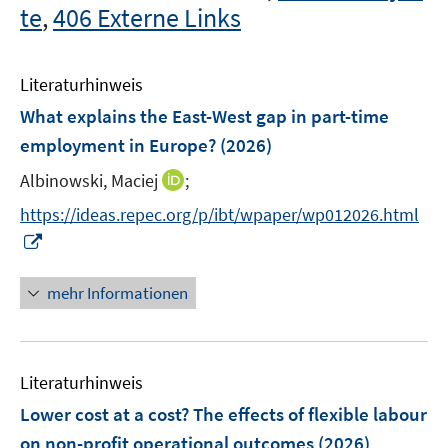
te
,
406 Externe Links
Literaturhinweis
What explains the East-West gap in part-time
employment in Europe?
(2026)
I
Albinowski, Maciej
;
n
https://ideas.repec.org/p/ibt/wpaper/wp012026.html
n
I
e
n
u
n
mehr Informationen
e
e
m
u
F
e
e
Literaturhinweis
m
n
F
Lower cost at a cost? The effects of flexible labour
s
e
on non-profit operational outcomes
(2026)
t