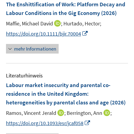
e
F
t
The Enshittification of Work: Platform Decay and
f
s
f
ö
n
ö
ö
r
e
e
f
t
f
Labour Conditions in the Gig Economy
(2026)
f
s
f
f
ö
n
r
n
e
n
f
t
f
f
f
I
Maffie, Michael David
;
Hurtado, Hector;
s
ö
e
r
e
n
e
n
n
f
n
t
f
I
https://doi.org/10.1111/bjir.70004
n
ö
n
e
r
e
e
n
n
e
f
n
f
n
ö
n
n
e
e
r
n
n
f
mehr Informationen
f
n
u
ö
e
e
n
f
e
f
n
u
e
n
m
f
e
n
e
F
n
Literaturhinweis
m
n
e
e
F
Labour market insecurity and parental co-
n
n
e
residence in the United Kingdom:
s
n
heterogeneities by parental class and age
t
(2026)
s
e
t
I
I
Ramos, Vincent Jerald
;
Berrington, Ann
;
r
e
n
n
I
https://doi.org/10.1093/esr/jcaf058
ö
r
n
n
n
f
ö