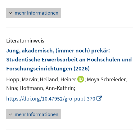
r
n
n
n
n
ö
e
e
e
n
mehr Informationen
f
u
n
n
e
f
e
u
n
m
e
e
F
Literaturhinweis
m
n
e
F
Jung, akademisch, (immer noch) prekär
:
n
e
Studentische Erwerbsarbeit an Hochschulen und
s
n
Forschungseinrichtungen
t
(2026)
s
e
t
I
Hopp, Marvin;
Heiland, Heiner
;
Moya Schreieder,
r
e
n
Nina;
Hoffmann, Ann-Kathrin;
ö
r
n
I
f
https://doi.org/10.47952/gro-publ-370
ö
e
n
f
f
u
n
n
mehr Informationen
f
e
e
e
n
m
u
n
e
F
e
n
e