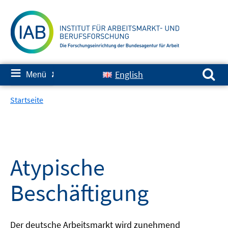
Springe
zum
Inhalt
Suchen nach:
≡
English
Menü
✘
Startseite
Atypische
Beschäftigung
Der deutsche Arbeitsmarkt wird zunehmend