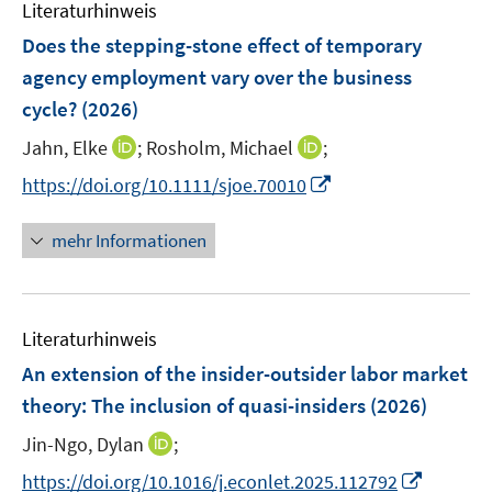
Literaturhinweis
m
n
F
Does the stepping-stone effect of temporary
s
e
agency employment vary over the business
t
n
e
cycle?
(2026)
s
r
t
I
I
Jahn, Elke
;
Rosholm, Michael
;
ö
e
n
n
I
f
https://doi.org/10.1111/sjoe.70010
r
n
n
n
f
ö
e
e
n
n
mehr Informationen
f
u
u
e
e
f
e
e
u
n
n
m
m
e
e
F
F
Literaturhinweis
m
n
e
e
F
An extension of the insider-outsider labor market
n
n
e
theory: The inclusion of quasi-insiders
(2026)
s
s
n
t
t
I
Jin-Ngo, Dylan
;
s
e
e
n
t
I
https://doi.org/10.1016/j.econlet.2025.112792
r
r