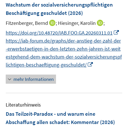
Wachstum der sozialversicherungspflichtigen
t
t
s
e
e
Beschäftigung geschuldet
(2026)
t
r
r
e
I
I
Fitzenberger, Bernd
;
Hiesinger, Karolin
;
ö
ö
r
n
n
f
f
I
https://doi.org/10.48720/IAB.FOO.GA.20260311.01
ö
n
n
f
f
n
https://iab-forum.de/graphs/der-anstieg-der-zahl-der
f
e
e
n
n
n
f
-erwerbstaetigen-in-den-letzten-zehn-jahren-ist-weit
u
u
e
e
e
n
estgehend-dem-wachstum-der-sozialversicherungspf
e
e
n
n
u
e
m
I
m
lichtigen-beschaeftigung-geschuldet/
e
n
F
n
F
m
e
n
e
mehr Informationen
F
n
e
n
e
s
u
s
n
t
e
t
s
Literaturhinweis
e
m
e
t
r
F
r
Das Teilzeit-Paradox - und warum eine
e
ö
e
ö
r
Abschaffung allen schadet
:
Kommentar
(2026)
f
n
f
ö