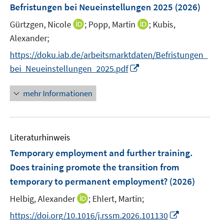
F
Befristungen bei Neueinstellungen 2025
(2026)
n
n
n
e
s
s
I
I
Gürtzgen, Nicole
;
Popp, Martin
;
Kubis,
n
t
t
n
n
Alexander;
s
e
e
n
n
t
https://doku.iab.de/arbeitsmarktdaten/Befristungen_
r
r
e
e
e
I
bei_Neueinstellungen_2025.pdf
ö
ö
u
u
r
n
f
f
e
e
ö
n
mehr Informationen
f
f
m
m
f
e
n
n
F
F
f
u
e
e
e
e
n
e
n
n
n
n
e
Literaturhinweis
m
s
s
n
F
Temporary employment and further training.
t
t
e
e
e
Does training promote the transition from
n
r
r
temporary to permanent employment?
(2026)
s
ö
ö
t
I
Helbig, Alexander
;
Ehlert, Martin;
f
f
e
n
f
f
I
https://doi.org/10.1016/j.rssm.2026.101130