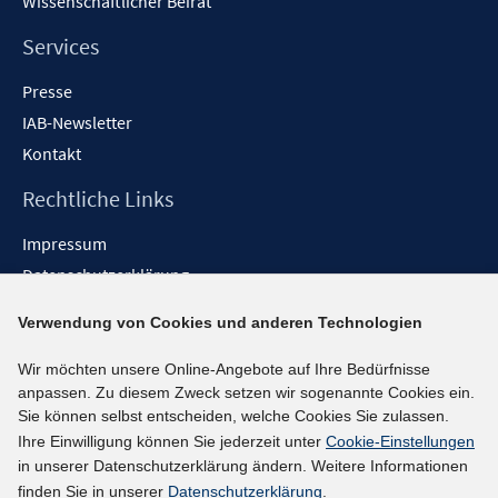
Wissenschaftlicher Beirat
Services
Presse
IAB-Newsletter
Kontakt
Rechtliche Links
Impressum
Datenschutzerklärung
Erklärung zur Barrierefreiheit
Verwendung von Cookies und anderen Technologien
Barrieren melden
Wir möchten unsere Online-Angebote auf Ihre Bedürfnisse
Social-Media-Kanäle
anpassen. Zu diesem Zweck setzen wir sogenannte Cookies ein.
Sie können selbst entscheiden, welche Cookies Sie zulassen.
BlueSky
Ihre Einwilligung können Sie jederzeit unter
Cookie-Einstellungen
YouTube
in unserer Datenschutzerklärung ändern. Weitere Informationen
LinkedIn
finden Sie in unserer
Datenschutzerklärung
.