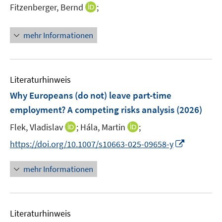
I
Fitzenberger, Bernd
;
f
s
f
f
n
n
t
n
f
n
e
e
e
mehr Informationen
n
e
n
r
n
e
u
ö
n
e
f
m
f
Literaturhinweis
F
n
Why Europeans (do not) leave part-time
e
e
employment? A competing risks analysis
(2026)
n
n
s
I
I
Flek, Vladislav
;
Hála, Martin
;
t
n
n
I
https://doi.org/10.1007/s10663-025-09658-y
e
n
n
n
r
e
e
n
mehr Informationen
ö
u
u
e
f
e
e
u
f
m
m
e
n
F
F
Literaturhinweis
m
e
e
e