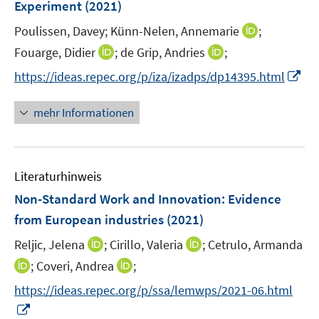
e
Experiment
t
(2021)
s
r
e
t
I
Poulissen, Davey;
Künn-Nelen, Annemarie
;
ö
r
e
n
I
I
Fouarge, Didier
;
de Grip, Andries
;
f
ö
r
n
n
n
f
f
I
https://ideas.repec.org/p/iza/izadps/dp14395.html
ö
e
n
n
n
f
n
f
u
e
e
e
n
n
mehr Informationen
f
e
u
u
n
e
e
n
m
e
e
n
u
e
F
m
m
e
n
e
F
F
Literaturhinweis
m
n
e
e
F
Non-Standard Work and Innovation: Evidence
s
n
n
e
t
from European industries
(2021)
s
s
n
e
t
t
I
I
Reljic, Jelena
;
Cirillo, Valeria
;
Cetrulo, Armanda
s
r
e
e
n
n
t
I
I
;
Coveri, Andrea
;
ö
r
r
n
n
e
n
n
f
https://ideas.repec.org/p/ssa/lemwps/2021-06.html
ö
ö
e
e
r
n
n
f
I
f
f
u
u
ö
e
e