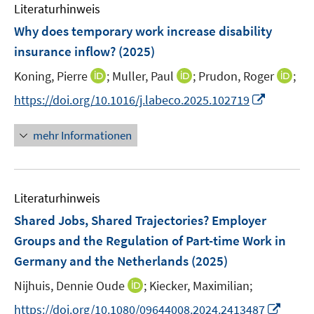
F
F
F
Literaturhinweis
m
e
e
e
F
Why does temporary work increase disability
n
n
n
e
insurance inflow?
(2025)
s
s
s
n
t
t
t
I
I
I
Koning, Pierre
;
Muller, Paul
;
Prudon, Roger
;
s
e
e
e
n
n
n
t
I
https://doi.org/10.1016/j.labeco.2025.102719
r
r
r
n
n
n
e
n
ö
ö
ö
e
e
e
r
n
mehr Informationen
f
f
f
u
u
u
ö
e
f
f
f
e
e
e
f
u
n
n
n
m
m
m
f
e
e
e
e
F
F
F
n
Literaturhinweis
m
n
n
n
e
e
e
e
F
Shared Jobs, Shared Trajectories? Employer
n
n
n
n
e
Groups and the Regulation of Part-time Work in
s
s
s
n
Germany and the Netherlands
t
(2025)
t
t
s
e
e
e
t
I
Nijhuis, Dennie Oude
;
Kiecker, Maximilian;
r
r
r
e
n
I
https://doi.org/10.1080/09644008.2024.2413487
ö
ö
ö