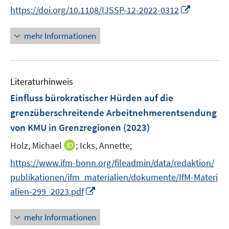
n
n
n
n
f
I
https://doi.org/10.1108/IJSSP-12-2022-0312
f
e
e
n
n
n
n
f
n
n
e
e
e
n
n
mehr Informationen
u
u
n
e
e
e
e
u
n
m
m
e
F
F
Literaturhinweis
m
e
e
F
Einfluss bürokratischer Hürden auf die
n
n
e
grenzüberschreitende Arbeitnehmerentsendung
s
s
n
von KMU in Grenzregionen
t
(2023)
t
s
e
e
t
I
Holz, Michael
;
Icks, Annette;
r
r
e
n
https://www.ifm-bonn.org/fileadmin/data/redaktion/
ö
ö
r
n
f
f
publikationen/ifm_materialien/dokumente/IfM-Materi
ö
e
f
f
I
alien-299_2023.pdf
f
u
n
n
n
f
e
e
e
n
n
mehr Informationen
m
n
n
e