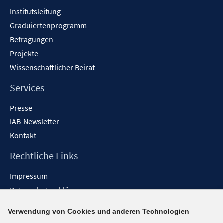
n
n
n
Institutsleitung
e
n
Graduiertenprogramm
Befragungen
Projekte
Wissenschaftlicher Beirat
Services
Presse
IAB-Newsletter
Kontakt
Rechtliche Links
Impressum
Datenschutzerklärung
Erklärung zur Barrierefreiheit
Verwendung von Cookies und anderen Technologien
Barrieren melden