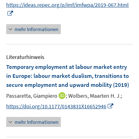
t
https://ideas.repec.org/p/imf/imfwpa/2019-067.html
e
I
r
n
ö
n
mehr Informationen
f
e
f
u
n
e
e
Literaturhinweis
m
n
F
Temporary employment at labour market entry
e
in Europe
:
labour market dualism, transitions to
n
secure employment and upward mobility
(2019)
s
t
I
Passaretta, Giampiero
;
Wolbers, Maarten H. J.;
e
n
I
https://doi.org/10.1177/0143831X16652946
r
n
n
ö
e
n
mehr Informationen
f
u
e
f
e
u