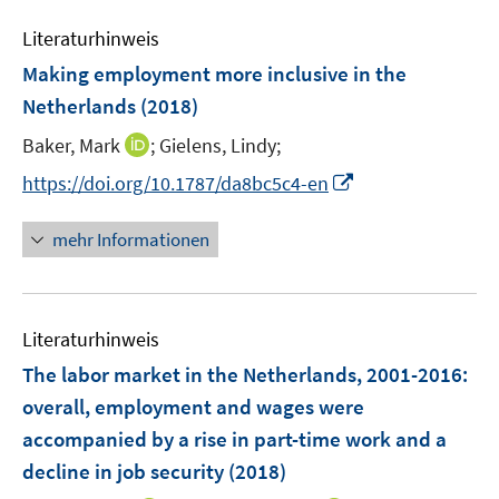
n
m
e
e
F
Literaturhinweis
m
n
e
F
Making employment more inclusive in the
n
e
Netherlands
(2018)
s
n
t
I
Baker, Mark
;
Gielens, Lindy;
s
e
n
t
I
https://doi.org/10.1787/da8bc5c4-en
r
n
e
n
ö
e
r
n
mehr Informationen
f
u
ö
e
f
e
f
u
n
m
f
e
e
F
n
Literaturhinweis
m
n
e
e
F
The labor market in the Netherlands, 2001-2016
:
n
n
e
overall, employment and wages were
s
n
accompanied by a rise in part-time work and a
t
s
e
decline in job security
(2018)
t
r