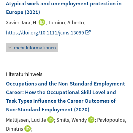
F
Atypical work and unemployment protection in
s
s
n
e
t
t
Europe
(2021)
s
n
e
e
t
I
Xavier Jara, H.
;
Tumino, Alberto;
s
r
r
e
n
t
I
https://doi.org/10.1111/jcms.13099
ö
ö
r
n
e
n
f
f
ö
e
r
n
f
f
mehr Informationen
f
u
ö
e
n
n
f
e
f
u
e
e
n
m
f
e
n
n
e
F
n
Literaturhinweis
m
n
e
e
F
Occupations and the Non-Standard Employment
n
n
e
Career: How the Occupational Skill Level and
s
n
Task Types Influence the Career Outcomes of
t
s
e
Non-Standard Employment
(2020)
t
r
e
I
I
Mattijssen, Lucille
;
Smits, Wendy
;
Pavlopoulos,
ö
r
n
n
I
Dimitris
;
f
ö