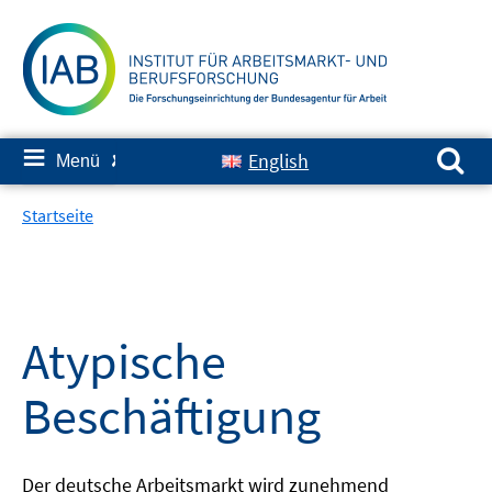
Springe
zum
Inhalt
Suchen nach:
≡
English
Menü
✘
Startseite
Atypische
Beschäftigung
Der deutsche Arbeitsmarkt wird zunehmend