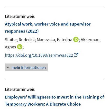
e
F
u
n
e
e
n
Literaturhinweis
m
s
F
Atypical work, worker voice and supervisor
t
e
e
responses
(2022)
n
r
I
Sluiter, Roderick;
Manevska, Katerina
;
Akkerman,
s
ö
n
t
I
Agnes
;
f
n
e
n
f
I
https://doi.org/10.1093/ser/mwaa022
e
r
n
n
n
u
ö
e
e
n
mehr Informationen
e
f
u
n
e
m
f
e
u
F
n
m
e
e
e
F
Literaturhinweis
m
n
n
e
F
Employers' Willingness to Invest in the Training of
s
n
e
t
Temporary Workers: A Discrete Choice
s
n