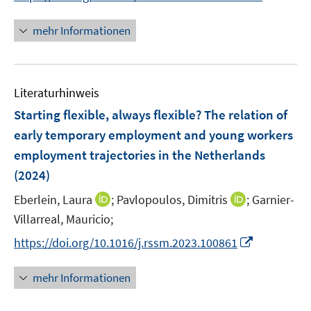
r
n
n
f
f
f
ö
e
n
f
f
f
mehr Informationen
f
u
e
n
n
n
f
e
u
e
e
e
n
m
e
n
n
n
e
F
Literaturhinweis
m
n
e
F
Starting flexible, always flexible? The relation of
n
e
early temporary employment and young workers
s
n
employment trajectories in the Netherlands
t
s
e
(2024)
t
r
e
I
I
Eberlein, Laura
;
Pavlopoulos, Dimitris
;
Garnier-
ö
r
n
n
Villarreal, Mauricio;
f
ö
n
n
f
I
https://doi.org/10.1016/j.rssm.2023.100861
f
e
e
n
n
f
u
u
e
n
n
mehr Informationen
e
e
n
e
e
m
m
u
n