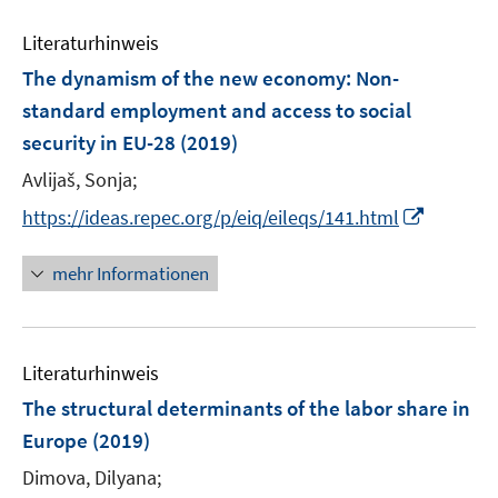
e
F
F
e
n
e
e
Literaturhinweis
m
n
n
F
The dynamism of the new economy: Non-
s
s
e
standard employment and access to social
t
t
n
e
e
security in EU-28
(2019)
s
r
r
t
Avlijaš, Sonja;
ö
ö
e
I
https://ideas.repec.org/p/eiq/eileqs/141.html
f
f
r
n
f
f
ö
n
n
n
mehr Informationen
f
e
e
e
f
u
n
n
n
e
e
Literaturhinweis
m
n
F
The structural determinants of the labor share in
e
Europe
(2019)
n
Dimova, Dilyana;
s