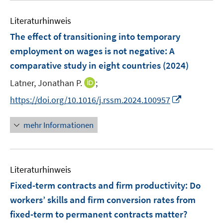
F
F
e
e
e
Literaturhinweis
m
n
n
F
The effect of transitioning into temporary
s
s
e
employment on wages is not negative: A
t
t
n
e
e
comparative study in eight countries
(2024)
s
r
r
t
I
Latner, Jonathan P.
;
ö
ö
e
n
I
f
f
https://doi.org/10.1016/j.rssm.2024.100957
r
n
n
f
f
ö
e
n
n
n
mehr Informationen
f
u
e
e
e
f
e
u
n
n
n
m
e
e
F
Literaturhinweis
m
n
e
F
Fixed-term contracts and firm productivity: Do
n
e
workers’ skills and firm conversion rates from
s
n
fixed-term to permanent contracts matter?
t
s