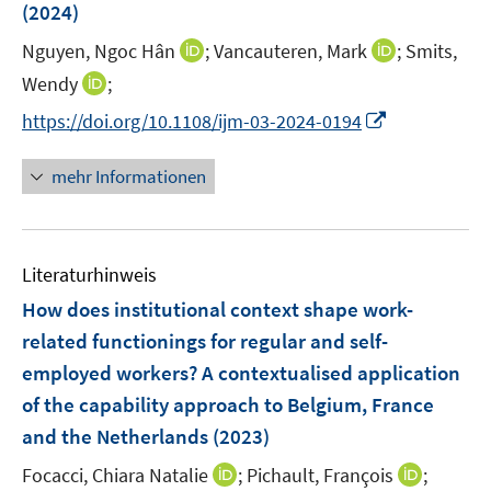
e
(2024)
t
r
e
I
I
Nguyen, Ngoc Hân
;
Vancauteren, Mark
;
Smits,
ö
r
n
n
I
Wendy
;
f
ö
n
n
n
f
I
f
https://doi.org/10.1108/ijm-03-2024-0194
e
e
n
n
n
f
u
u
e
e
n
n
mehr Informationen
e
e
u
n
e
e
m
m
e
u
n
F
F
m
e
e
e
F
Literaturhinweis
m
n
n
e
F
How does institutional context shape work-
s
s
n
e
t
t
related functionings for regular and self-
s
n
e
e
employed workers? A contextualised application
t
s
r
r
e
of the capability approach to Belgium, France
t
ö
ö
r
e
and the Netherlands
(2023)
f
f
ö
r
f
f
I
I
Focacci, Chiara Natalie
;
Pichault, François
;
f
ö