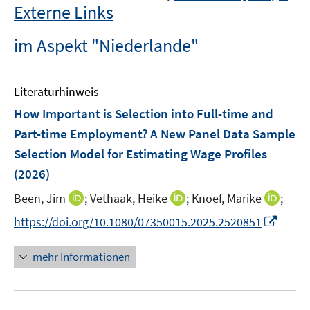
Externe Links
im Aspekt "Niederlande"
Literaturhinweis
How Important is Selection into Full-time and
Part-time Employment? A New Panel Data Sample
Selection Model for Estimating Wage Profiles
(2026)
I
I
I
Been, Jim
;
Vethaak, Heike
;
Knoef, Marike
;
n
n
n
I
https://doi.org/10.1080/07350015.2025.2520851
n
n
n
n
e
e
e
n
mehr Informationen
u
u
u
e
e
e
e
u
m
m
m
e