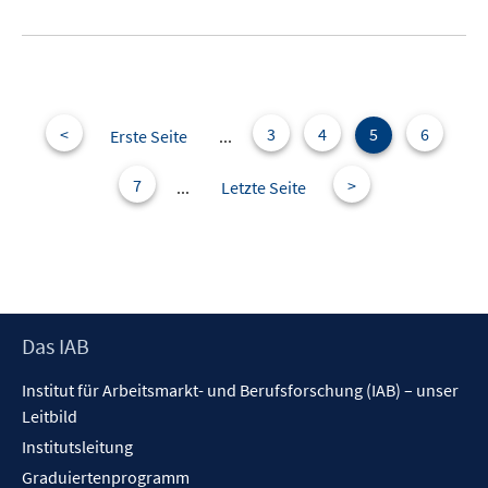
e
u
e
m
F
e
<
3
4
5
6
Erste Seite
...
n
s
7
>
...
Letzte Seite
t
e
r
ö
f
f
Footer
Das IAB
n
Inhalt
Institut für Arbeitsmarkt- und Berufsforschung (IAB) – unser
e
Leitbild
n
Institutsleitung
Graduiertenprogramm