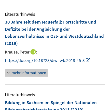
f
u
e
n
e
n
e
Literaturhinweis
m
n
F
30 Jahre seit dem Mauerfall: Fortschritte und
e
Defizite bei der Angleichung der
n
Lebensverhältnisse in Ost- und Westdeutschland
s
(2019)
t
e
I
Krause, Peter
;
r
n
I
https://doi.org/10.18723/diw_wb:2019-45-3
ö
n
n
f
e
n
mehr Informationen
f
u
e
n
e
u
e
m
e
n
F
Literaturhinweis
m
e
F
Bildung in Sachsen im Spiegel der Nationalen
n
e
Bildungsberichterstattung 2018
(2019)