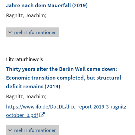
n
e
Jahre nach dem Mauerfall
(2019)
s
r
t
Ragnitz, Joachim;
ö
e
f
r
mehr Informationen
f
ö
n
f
e
f
n
n
Literaturhinweis
e
Thirty years after the Berlin Wall came down:
n
Economic transition completed, but structural
deficit remains
(2019)
Ragnitz, Joachim;
https://www.ifo.de/DocDL/dice-report-2019-3-ragnitz-
I
october_0.pdf
n
n
mehr Informationen