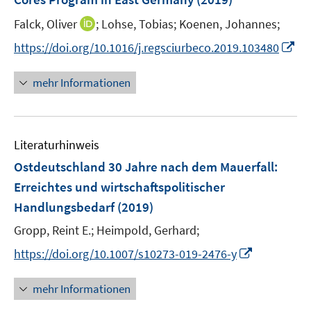
s
t
I
Falck, Oliver
;
Lohse, Tobias;
Koenen, Johannes;
e
n
I
https://doi.org/10.1016/j.regsciurbeco.2019.103480
r
n
n
ö
e
n
mehr Informationen
f
u
e
f
e
u
n
m
e
e
F
Literaturhinweis
m
n
e
F
Ostdeutschland 30 Jahre nach dem Mauerfall:
n
e
Erreichtes und wirtschaftspolitischer
s
n
Handlungsbedarf
t
(2019)
s
e
t
Gropp, Reint E.;
Heimpold, Gerhard;
r
e
I
https://doi.org/10.1007/s10273-019-2476-y
ö
r
n
f
ö
n
mehr Informationen
f
f
e
n