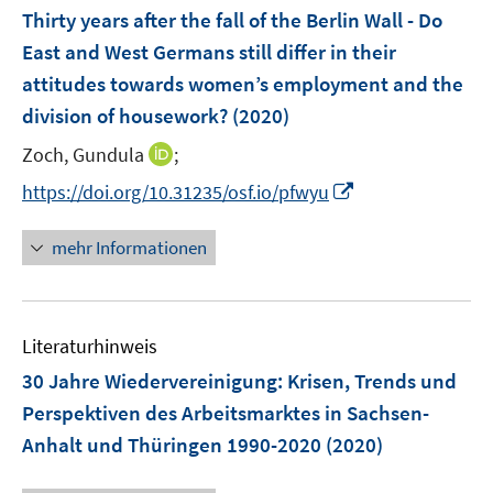
n
e
F
Thirty years after the fall of the Berlin Wall - Do
n
e
East and West Germans still differ in their
s
n
attitudes towards women’s employment and the
t
s
e
division of housework?
(2020)
t
r
e
I
Zoch, Gundula
;
ö
r
n
f
I
https://doi.org/10.31235/osf.io/pfwyu
ö
n
f
n
f
e
n
n
mehr Informationen
f
u
e
e
n
e
n
u
e
m
e
n
F
Literaturhinweis
m
e
F
30 Jahre Wiedervereinigung
:
Krisen, Trends und
n
e
Perspektiven des Arbeitsmarktes in Sachsen-
s
n
Anhalt und Thüringen 1990-2020
t
(2020)
s
e
t