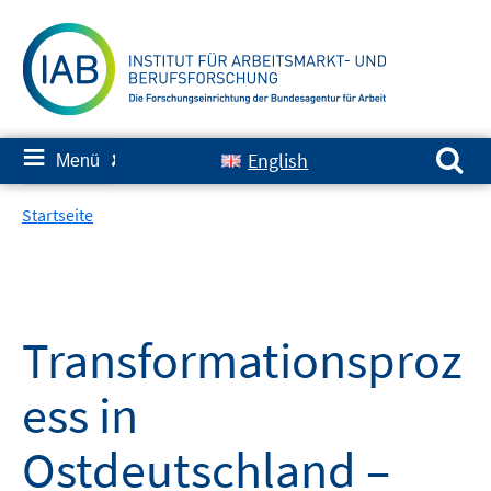
Springe
zum
Inhalt
Suchen nach:
≡
English
Menü
✘
Startseite
Transformationsproz
ess in
Ostdeutschland –