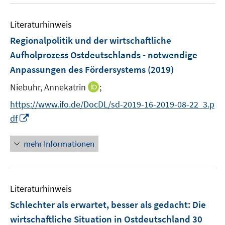
u
e
e
e
n
n
Literaturhinweis
m
s
F
Regionalpolitik und der wirtschaftliche
t
e
e
Aufholprozess Ostdeutschlands - notwendige
n
r
Anpassungen des Fördersystems
(2019)
s
ö
t
I
Niebuhr, Annekatrin
;
f
e
n
f
https://www.ifo.de/DocDL/sd-2019-16-2019-08-22_3.p
r
n
n
I
df
ö
e
e
n
f
u
n
n
mehr Informationen
f
e
e
n
m
u
e
F
e
n
e
Literaturhinweis
m
n
F
Schlechter als erwartet, besser als gedacht: Die
s
e
wirtschaftliche Situation in Ostdeutschland 30
t