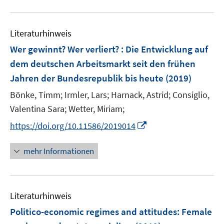
f
e
f
u
e
n
m
f
e
n
e
F
n
Literaturhinweis
m
n
e
e
F
Wer gewinnt? Wer verliert? : Die Entwicklung auf
n
n
e
dem deutschen Arbeitsmarkt seit den frühen
s
n
Jahren der Bundesrepublik bis heute
t
(2019)
s
e
t
Bönke, Timm;
Irmler, Lars;
Harnack, Astrid;
Consiglio,
r
e
Valentina Sara;
Wetter, Miriam;
ö
r
I
https://doi.org/10.11586/2019014
f
ö
n
f
f
n
n
mehr Informationen
f
e
e
n
u
n
e
e
n
Literaturhinweis
m
F
Politico-economic regimes and attitudes: Female
e