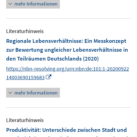
r
e
mehr Informationen
ö
r
f
ö
f
f
n
Literaturhinweis
f
e
n
Regionale Lebensverhältnisse
:
Ein Messkonzept
n
e
zur Bewertung ungleicher Lebensverhältnisse in
n
den Teilräumen Deutschlands
(2020)
https://nbn-resolving.org/urn:nbn:de:101:1-20200922
I
14003690159683
n
n
mehr Informationen
e
u
e
Literaturhinweis
m
F
Produktivität: Unterschiede zwischen Stadt und
e