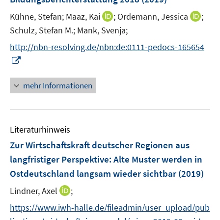
s
n
t
I
I
Kühne, Stefan;
Maaz, Kai
;
Ordemann, Jessica
;
s
e
n
n
t
Schulz, Stefan M.;
Mank, Svenja;
r
n
n
e
http://nbn-resolving.de/nbn:de:0111-pedocs-165654
ö
e
e
r
I
f
u
u
ö
n
f
e
e
f
n
n
mehr Informationen
m
m
f
e
e
F
F
n
u
n
e
e
e
e
n
n
n
Literaturhinweis
m
s
s
F
Zur Wirtschaftskraft deutscher Regionen aus
t
t
e
e
e
langfristiger Perspektive
:
Alte Muster werden in
n
r
r
Ostdeutschland langsam wieder sichtbar
(2019)
s
ö
ö
t
I
Lindner, Axel
;
f
f
e
n
f
f
https://www.iwh-halle.de/fileadmin/user_upload/pub
r
n
n
n