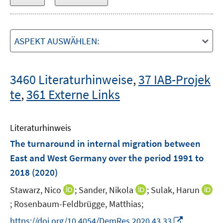
ASPEKT AUSWÄHLEN:
3460 Literaturhinweise
,
37 IAB-Projek
te
,
361 Externe Links
Literaturhinweis
The turnaround in internal migration between
East and West Germany over the period 1991 to
2018
(2020)
I
I
Stawarz, Nico
;
Sander, Nikola
;
Sulak, Harun
n
n
;
Rosenbaum-Feldbrügge, Matthias;
I
n
n
n
I
https://doi.org/10.4054/DemRes.2020.43.33