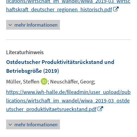
lications/wirtschaft_im_wandel/wiwa_2019-03_wirtsc
ö
e
e
e
I
haftskraft_deutscher_regionen_historisch.pdf
f
u
n
n
n
f
e
n
n
mehr Informationen
m
e
e
F
u
n
e
e
n
Literaturhinweis
m
s
F
Ostdeutscher Produktivitätsrückstand und
t
e
e
Betriebsgröße
(2019)
n
r
I
Müller, Steffen
;
Neuschäffer, Georg;
s
ö
n
t
f
https://www.iwh-halle.de/fileadmin/user_upload/pub
n
e
f
lications/wirtschaft_im_wandel/wiwa_2019-03_ostde
e
r
n
I
utscher_produktivitaetsrueckstand.pdf
u
ö
e
n
e
f
n
n
mehr Informationen
m
f
e
F
n