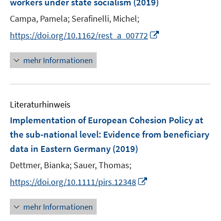
workers under state socialism
(2019)
n
Campa, Pamela;
Serafinelli, Michel;
s
t
I
https://doi.org/10.1162/rest_a_00772
e
n
r
n
mehr Informationen
ö
e
f
u
f
e
n
Literaturhinweis
m
e
F
Implementation of European Cohesion Policy at
n
e
the sub-national level
:
Evidence from beneficiary
n
data in Eastern Germany
(2019)
s
t
Dettmer, Bianka;
Sauer, Thomas;
e
I
https://doi.org/10.1111/pirs.12348
r
n
ö
n
mehr Informationen
f
e