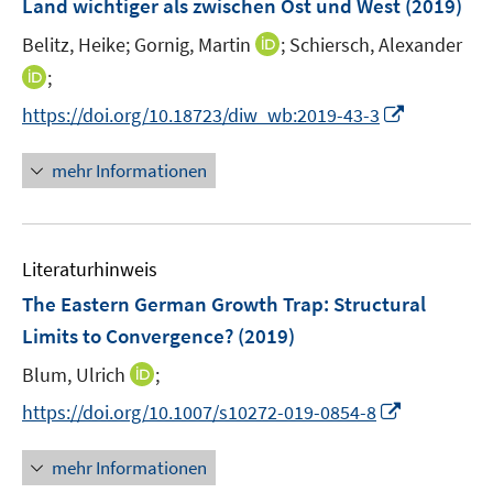
Land wichtiger als zwischen Ost und West
(2019)
n
I
Belitz, Heike;
Gornig, Martin
;
Schiersch, Alexander
s
n
t
I
;
n
e
n
I
https://doi.org/10.18723/diw_wb:2019-43-3
e
r
n
n
u
ö
e
n
mehr Informationen
e
f
u
e
m
f
e
u
F
n
m
e
e
e
F
Literaturhinweis
m
n
n
e
F
The Eastern German Growth Trap: Structural
s
n
e
t
Limits to Convergence?
(2019)
s
n
e
t
I
Blum, Ulrich
;
s
r
e
n
t
I
https://doi.org/10.1007/s10272-019-0854-8
ö
r
n
e
n
f
ö
e
r
n
f
mehr Informationen
f
u
ö
e
n