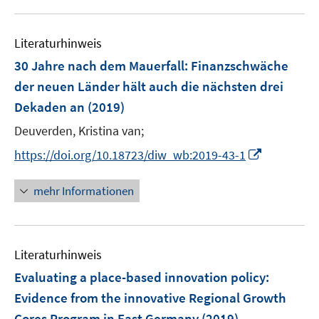
f
u
n
e
e
Literaturhinweis
m
n
F
30 Jahre nach dem Mauerfall: Finanzschwäche
e
der neuen Länder hält auch die nächsten drei
n
Dekaden an
(2019)
s
t
Deuverden, Kristina van;
e
I
https://doi.org/10.18723/diw_wb:2019-43-1
r
n
ö
n
mehr Informationen
f
e
f
u
n
e
e
Literaturhinweis
m
n
F
Evaluating a place-based innovation policy
:
e
Evidence from the innovative Regional Growth
n
Cores Program in East Germany
(2019)