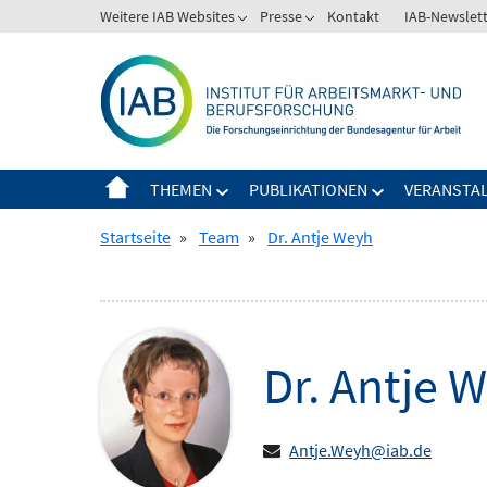
Springe
Weitere IAB Websites
Presse
Kontakt
IAB-Newslet
Zeige
Zeige
zum
Untermenü
Untermenü
Inhalt
für
für
Weitere
Presse
IAB
Websites
THEMEN
PUBLIKATIONEN
VERANSTA
Zeige
Zeige
Untermenü
Untermenü
Startseite
»
Team
»
Dr. Antje Weyh
für
für
Themen
Publikationen
Dr.
Antje
W
Antje.Weyh@iab.de