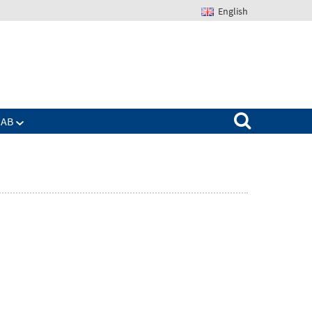
English
Suchen nach:
IAB
Zeige
enü
Untermenü
für
Das
IAB