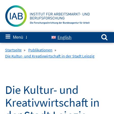
Springe
zum
Inhalt
Suchen nach:
≡
English
Menü
✘
Startseite
»
Publikationen
»
Die Kultur- und Kreativwirtschaft in der Stadt Leipzig
Die Kultur- und
Kreativwirtschaft in