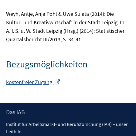
Weyh, Antje, Anja Pohl & Uwe Sujata (2014): Die
Kultur- und Kreativwirtschaft in der Stadt Leipzig. In:
A. f. S. u. W. Stadt Leipzig (Hrsg.) (2014): Statistischer
Quartalsbericht III/2013, S. 34-41.
Bezugsmöglichkeiten
In
kostenfreier Zugang
neuem
Fenster
öffnen
Footer
Das IAB
Inhalt
Institut für Arbeitsmarkt- und Berufsforschung (IAB) – unser
Leitbild