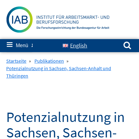
Springe
zum
Inhalt
Suchen nach:
≡
English
Menü
✘
Startseite
»
Publikationen
»
Potenzialnutzung in Sachsen, Sachsen-Anhalt und
Thüringen
Potenzialnutzung in
Sachsen, Sachsen-