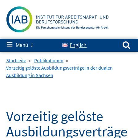
Springe
zum
Inhalt
Suchen nach:
≡
English
Menü
✘
Startseite
»
Publikationen
»
Vorzeitig gelöste Ausbildungsverträge in der dualen
Ausbildung in Sachsen
Vorzeitig gelöste
Ausbildungsverträge