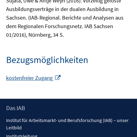
Sujata, Uwe & Antje Weyh (2016): Vorzeitig gelöste
Ausbildungsverträge in der dualen Ausbildung in
Sachsen. (IAB-Regional. Berichte und Analysen aus
dem Regionalen Forschungsnetz. IAB Sachsen
01/2016), Nürnberg, 34 S.
Bezugsmöglichkeiten
In
kostenfreier Zugang
neuem
Fenster
öffnen
Footer
Das IAB
Inhalt
Institut für Arbeitsmarkt- und Berufsforschung (IAB) – unser
Leitbild
Institutsleitung