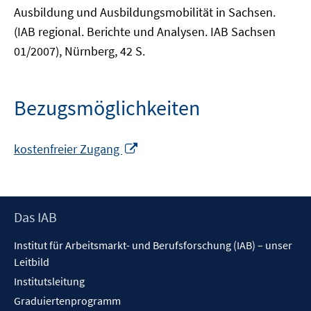
Ausbildung und Ausbildungsmobilität in Sachsen.
(IAB regional. Berichte und Analysen. IAB Sachsen
01/2007), Nürnberg, 42 S.
Bezugsmöglichkeiten
In
kostenfreier Zugang
neuem
Fenster
öffnen
Footer
Das IAB
Inhalt
Institut für Arbeitsmarkt- und Berufsforschung (IAB) – unser
Leitbild
Institutsleitung
Graduiertenprogramm