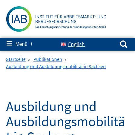
Springe
zum
Inhalt
Suchen nach:
≡
English
Menü
✘
Startseite
»
Publikationen
»
Ausbildung und Ausbildungsmobilität in Sachsen
Ausbildung und
Ausbildungsmobilitä