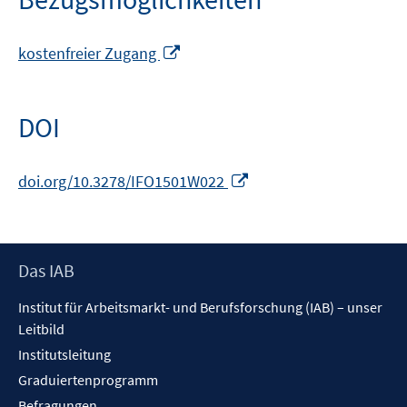
In
kostenfreier Zugang
neuem
Fenster
öffnen
DOI
In
doi.org/10.3278/IFO1501W022
neuem
Fenster
öffnen
Footer
Das IAB
Inhalt
Institut für Arbeitsmarkt- und Berufsforschung (IAB) – unser
Leitbild
Institutsleitung
Graduiertenprogramm
Befragungen