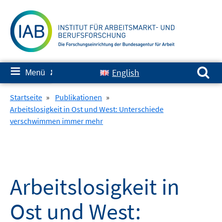
Springe
zum
Inhalt
Suchen nach:
≡
English
Menü
✘
Startseite
»
Publikationen
»
Arbeitslosigkeit in Ost und West: Unterschiede
verschwimmen immer mehr
Arbeitslosigkeit in
Ost und West: