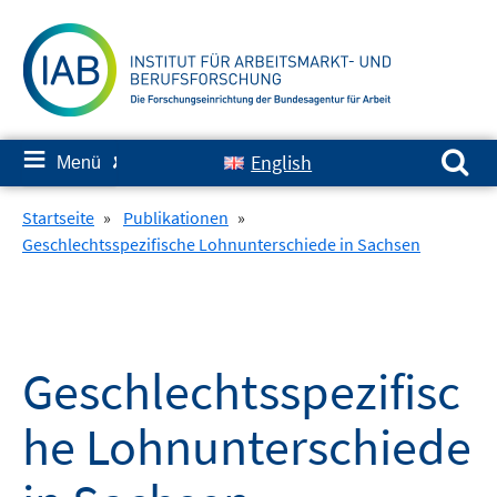
Springe
zum
Inhalt
Suchen nach:
≡
English
Menü
✘
Startseite
»
Publikationen
»
Geschlechtsspezifische Lohnunterschiede in Sachsen
Geschlechtsspezifisc
he Lohnunterschiede