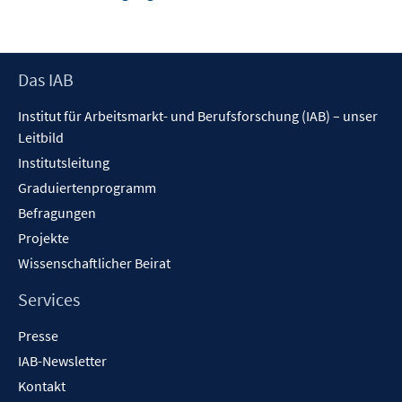
neuem
Fenster
öffnen
Footer
Das IAB
Inhalt
Institut für Arbeitsmarkt- und Berufsforschung (IAB) – unser
Leitbild
Institutsleitung
Graduiertenprogramm
Befragungen
Projekte
Wissenschaftlicher Beirat
Services
Presse
IAB-Newsletter
Kontakt