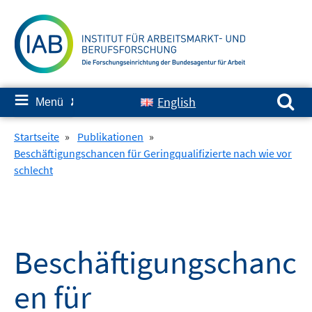
Springe
zum
Inhalt
Suchen nach:
≡
English
Menü
✘
Startseite
»
Publikationen
»
Beschäftigungschancen für Geringqualifizierte nach wie vor
schlecht
Beschäftigungschanc
en für