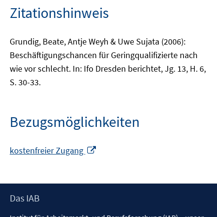
Zitationshinweis
Grundig, Beate, Antje Weyh & Uwe Sujata (2006):
Beschäftigungschancen für Geringqualifizierte nach
wie vor schlecht. In: Ifo Dresden berichtet, Jg. 13, H. 6,
S. 30-33.
Bezugsmöglichkeiten
In
kostenfreier Zugang
neuem
Fenster
öffnen
Footer
Das IAB
Inhalt