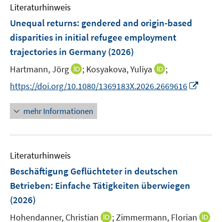
e
F
Literaturhinweis
m
n
e
F
Unequal returns: gendered and origin-based
n
e
disparities in initial refugee employment
s
n
trajectories in Germany
t
(2026)
s
e
t
I
I
Hartmann, Jörg
;
Kosyakova, Yuliya
;
r
e
n
n
I
https://doi.org/10.1080/1369183X.2026.2669616
ö
r
n
n
n
f
ö
e
e
n
f
mehr Informationen
f
u
u
e
n
f
e
e
u
e
n
m
m
e
n
e
F
F
Literaturhinweis
m
n
e
e
F
Beschäftigung Geflüchteter in deutschen
n
n
e
Betrieben: Einfache Tätigkeiten überwiegen
s
s
n
(2026)
t
t
s
e
e
t
I
Hohendanner, Christian
;
Zimmermann, Florian