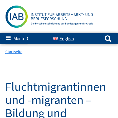
Springe
zum
Inhalt
Suchen nach:
≡
English
Menü
✘
Startseite
Fluchtmigrantinnen
und -migranten –
Bildung und