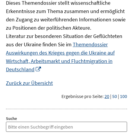
Dieses Themendossier stellt wissenschaftliche
Erkenntnisse zum Thema zusammen und ermöglicht
den Zugang zu weiterführenden Informationen sowie
zu Positionen der politischen Akteure.
Literatur zur besonderen Situation der Geflüchteten
aus der Ukraine finden Sie im
Themendossier
Auswirkungen des Krieges gegen die Ukraine auf
Wirtschaft, Arbeitsmarkt und Fluchtmigration in
In
Deutschland
neuem
Fenster
Zurück zur Übersicht
öffnen
Ergebnisse pro Seite:
20
|
50
|
100
Suche