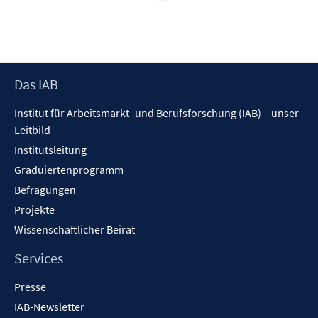
e
t
ö
ö
r
e
f
f
ö
r
f
f
f
ö
n
n
f
f
e
e
Footer
Das IAB
n
f
n
n
Inhalt
e
n
Institut für Arbeitsmarkt- und Berufsforschung (IAB) – unser
n
e
Leitbild
n
Institutsleitung
Graduiertenprogramm
Befragungen
Projekte
Wissenschaftlicher Beirat
Services
Presse
IAB-Newsletter