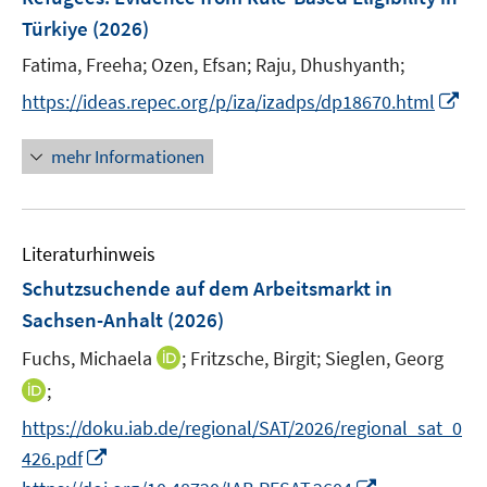
s
s
n
Türkiye
(2026)
t
t
s
e
e
t
Fatima, Freeha;
Ozen, Efsan;
Raju, Dhushyanth;
r
r
e
I
https://ideas.repec.org/p/iza/izadps/dp18670.html
ö
ö
r
n
f
f
ö
n
mehr Informationen
f
f
f
e
n
n
f
u
e
e
n
e
n
n
e
Literaturhinweis
m
n
F
Schutzsuchende auf dem Arbeitsmarkt in
e
Sachsen-Anhalt
(2026)
n
I
Fuchs, Michaela
;
Fritzsche, Birgit;
Sieglen, Georg
s
n
t
I
;
n
e
n
https://doku.iab.de/regional/SAT/2026/regional_sat_0
e
r
n
I
426.pdf
u
ö
e
n
I