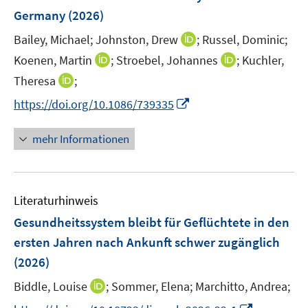
Germany
(2026)
I
Bailey, Michael;
Johnston, Drew
;
Russel, Dominic;
n
I
I
Koenen, Martin
;
Stroebel, Johannes
;
Kuchler,
n
n
n
I
Theresa
;
e
n
n
n
I
https://doi.org/10.1086/739335
u
e
e
n
n
e
u
u
e
n
m
mehr Informationen
e
e
u
e
F
m
m
e
u
e
F
F
m
e
n
e
e
F
Literaturhinweis
m
s
n
n
e
F
t
Gesundheitssystem bleibt für Geflüchtete in den
s
s
n
e
e
t
t
ersten Jahren nach Ankunft schwer zugänglich
s
n
r
e
e
(2026)
t
s
ö
r
r
e
t
I
Biddle, Louise
;
Sommer, Elena;
Marchitto, Andrea;
f
ö
ö
r
e
n
f
f
f
I