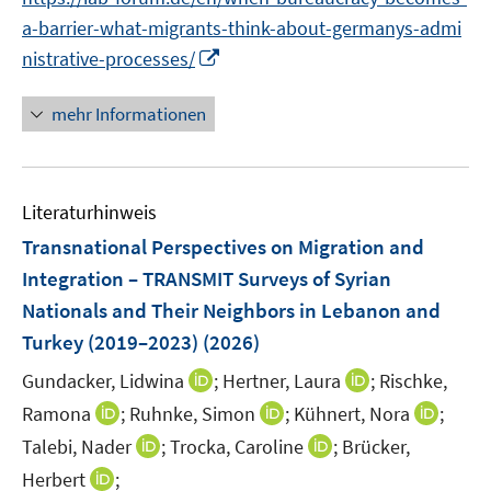
u
u
n
n
n
f
a-barrier-what-migrants-think-about-germanys-admi
e
e
e
e
e
n
m
I
m
nistrative-processes/
u
n
n
e
F
n
F
e
n
e
n
e
mehr Informationen
m
n
e
n
F
s
u
s
e
t
e
t
n
Literaturhinweis
e
m
e
s
r
F
r
Transnational Perspectives on Migration and
t
ö
e
ö
Integration – TRANSMIT Surveys of Syrian
e
f
n
f
r
Nationals and Their Neighbors in Lebanon and
f
s
f
ö
Turkey (2019–2023)
(2026)
n
t
n
f
e
e
e
I
I
Gundacker, Lidwina
;
Hertner, Laura
;
Rischke,
f
n
r
n
n
n
n
I
I
I
Ramona
;
Ruhnke, Simon
;
Kühnert, Nora
;
ö
n
n
e
n
n
n
I
I
Talebi, Nader
;
Trocka, Caroline
;
Brücker,
f
e
e
n
n
n
n
n
n
f
I
Herbert
;
u
u