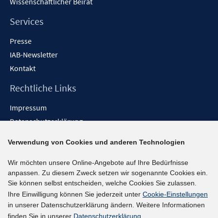
Wissenschaftlicher Beirat
e
n
Services
Presse
IAB-Newsletter
Kontakt
Rechtliche Links
Impressum
Datenschutzerklärung
Erklärung zur Barrierefreiheit
Verwendung von Cookies und anderen Technologien
Barrieren melden
Wir möchten unsere Online-Angebote auf Ihre Bedürfnisse
Social-Media-Kanäle
anpassen. Zu diesem Zweck setzen wir sogenannte Cookies ein.
Sie können selbst entscheiden, welche Cookies Sie zulassen.
BlueSky
Ihre Einwilligung können Sie jederzeit unter
Cookie-Einstellungen
YouTube
in unserer Datenschutzerklärung ändern. Weitere Informationen
LinkedIn
finden Sie in unserer
Datenschutzerklärung
.