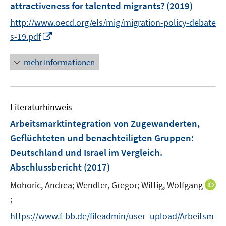
attractiveness for talented migrants?
(2019)
http://www.oecd.org/els/mig/migration-policy-debate
I
s-19.pdf
n
n
mehr Informationen
e
u
e
Literaturhinweis
m
F
Arbeitsmarktintegration von Zugewanderten,
e
Geflüchteten und benachteiligten Gruppen
:
n
Deutschland und Israel im Vergleich.
s
Abschlussbericht
(2017)
t
e
Mohoric, Andrea;
Wendler, Gregor;
Wittig, Wolfgang
r
;
I
ö
n
https://www.f-bb.de/fileadmin/user_upload/Arbeitsm
f
n