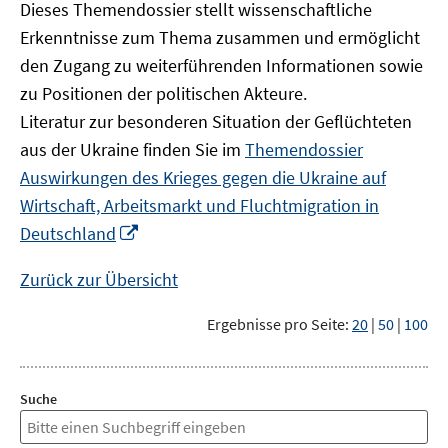
Dieses Themendossier stellt wissenschaftliche
Erkenntnisse zum Thema zusammen und ermöglicht
den Zugang zu weiterführenden Informationen sowie
zu Positionen der politischen Akteure.
Literatur zur besonderen Situation der Geflüchteten
aus der Ukraine finden Sie im
Themendossier
Auswirkungen des Krieges gegen die Ukraine auf
Wirtschaft, Arbeitsmarkt und Fluchtmigration in
In
Deutschland
neuem
Fenster
Zurück zur Übersicht
öffnen
Ergebnisse pro Seite:
20
|
50
|
100
Suche