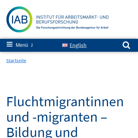
Springe
zum
Inhalt
Suchen nach:
≡
English
Menü
✘
Startseite
Fluchtmigrantinnen
und -migranten –
Bildung und