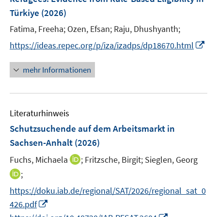
s
s
n
Türkiye
(2026)
t
t
s
e
e
t
Fatima, Freeha;
Ozen, Efsan;
Raju, Dhushyanth;
r
r
e
I
https://ideas.repec.org/p/iza/izadps/dp18670.html
ö
ö
r
n
f
f
ö
n
mehr Informationen
f
f
f
e
n
n
f
u
e
e
n
e
n
n
e
Literaturhinweis
m
n
F
Schutzsuchende auf dem Arbeitsmarkt in
e
Sachsen-Anhalt
(2026)
n
I
Fuchs, Michaela
;
Fritzsche, Birgit;
Sieglen, Georg
s
n
t
I
;
n
e
n
https://doku.iab.de/regional/SAT/2026/regional_sat_0
e
r
n
I
426.pdf
u
ö
e
n
I