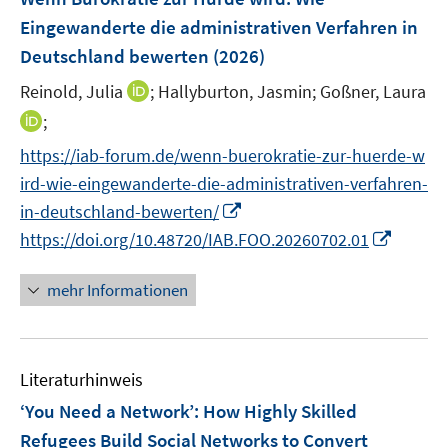
n
e
Eingewanderte die administrativen Verfahren in
n
Deutschland bewerten
(2026)
s
t
I
Reinold, Julia
;
Hallyburton, Jasmin;
Goßner, Laura
e
n
I
;
r
n
n
https://iab-forum.de/wenn-buerokratie-zur-huerde-w
ö
e
n
ird-wie-eingewanderte-die-administrativen-verfahren-
f
u
e
f
I
e
in-deutschland-bewerten/
u
n
n
m
I
https://doi.org/10.48720/IAB.FOO.20260702.01
e
e
n
F
n
m
n
e
e
n
F
mehr Informationen
u
n
e
e
e
s
u
n
m
t
e
s
F
e
Literaturhinweis
m
t
e
r
F
e
‘You Need a Network’: How Highly Skilled
n
ö
e
r
Refugees Build Social Networks to Convert