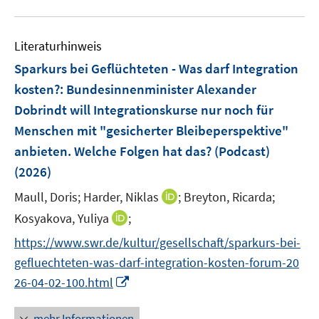
n
f
u
n
n
e
n
e
n
e
Literaturhinweis
m
n
F
Sparkurs bei Geflüchteten - Was darf Integration
e
kosten?
:
Bundesinnenminister Alexander
n
Dobrindt will Integrationskurse nur noch für
s
Menschen mit "gesicherter Bleibeperspektive"
t
e
anbieten. Welche Folgen hat das? (Podcast)
r
(2026)
ö
I
Maull, Doris;
Harder, Niklas
;
Breyton, Ricarda;
f
n
I
f
Kosyakova, Yuliya
;
n
n
n
https://www.swr.de/kultur/gesellschaft/sparkurs-bei-
e
n
e
gefluechteten-was-darf-integration-kosten-forum-20
u
e
n
I
e
26-04-02-100.html
u
n
m
e
n
F
mehr Informationen