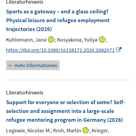
F
Literaturhinweis
m
s
s
n
e
F
Sports as a gateway – and a glass ceiling?
t
t
s
n
e
e
e
Physical leisure and refugee employment
t
s
n
r
r
e
trajectories
(2026)
t
s
ö
ö
r
e
t
I
I
Kuhlemann, Jana
;
Kosyakova, Yuliya
;
f
f
ö
r
e
n
n
f
f
I
f
https://doi.org/10.1080/16138171.2026.2682071
ö
r
n
n
n
n
n
f
f
ö
e
e
e
e
n
n
mehr Informationen
f
f
u
u
n
n
e
e
n
f
e
e
u
n
e
n
m
m
e
n
e
F
F
Literaturhinweis
m
n
e
e
F
Support for everyone or selection of some? Self-
n
n
e
selection and assignment into a large-scale
s
s
n
refugee mentoring program in Germany
t
t
(2026)
s
e
e
t
I
Legewie, Nicolas M.;
Kroh, Martin
;
Krieger,
r
r