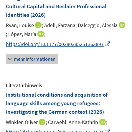
s
f
n
ö
Cultural Capital and Reclaim Professional
t
f
s
f
e
Identities
(2026)
n
t
f
r
e
e
n
I
Ryan, Louise
;
Adell, Farzana;
Dalceggio, Alessia
ö
n
r
e
n
I
I
;
López, María
;
f
ö
n
n
n
n
f
I
f
https://doi.org/10.1177/00380385251363897
e
n
n
n
n
f
u
e
e
e
n
n
mehr Informationen
e
u
u
n
e
e
m
e
e
u
n
F
m
m
e
e
F
F
Literaturhinweis
m
n
e
e
F
Institutional conditions and acquisition of
s
n
n
e
t
language skills among young refugees:
s
s
n
e
t
Investigating the German context
t
(2026)
s
r
e
e
t
I
I
Winkler, Oliver
;
Carwehl, Anne-Kathrin
;
ö
r
r
e
n
n
f
I