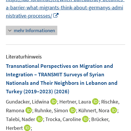
u
u
n
n
n
f
a-barrier-what-migrants-think-about-germanys-admi
e
e
e
e
e
n
m
I
m
nistrative-processes/
u
n
n
e
F
n
F
e
n
e
n
e
mehr Informationen
m
n
e
n
F
s
u
s
e
t
e
t
n
Literaturhinweis
e
m
e
s
r
F
r
Transnational Perspectives on Migration and
t
ö
e
ö
Integration – TRANSMIT Surveys of Syrian
e
f
n
f
r
Nationals and Their Neighbors in Lebanon and
f
s
f
ö
Turkey (2019–2023)
(2026)
n
t
n
f
e
e
e
I
I
Gundacker, Lidwina
;
Hertner, Laura
;
Rischke,
f
n
r
n
n
n
n
I
I
I
Ramona
;
Ruhnke, Simon
;
Kühnert, Nora
;
ö
n
n
e
n
n
n
I
I
Talebi, Nader
;
Trocka, Caroline
;
Brücker,
f
e
e
n
n
n
n
n
n
f
I
Herbert
;
u
u