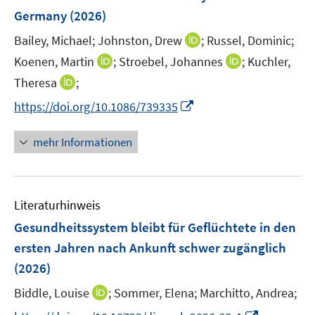
Germany
(2026)
I
Bailey, Michael;
Johnston, Drew
;
Russel, Dominic;
n
I
I
Koenen, Martin
;
Stroebel, Johannes
;
Kuchler,
n
n
n
I
Theresa
;
e
n
n
n
I
https://doi.org/10.1086/739335
u
e
e
n
n
e
u
u
e
n
m
mehr Informationen
e
e
u
e
F
m
m
e
u
e
F
F
m
e
n
e
e
F
Literaturhinweis
m
s
n
n
e
F
t
Gesundheitssystem bleibt für Geflüchtete in den
s
s
n
e
e
t
t
ersten Jahren nach Ankunft schwer zugänglich
s
n
r
e
e
(2026)
t
s
ö
r
r
e
t
I
Biddle, Louise
;
Sommer, Elena;
Marchitto, Andrea;
f
ö
ö
r
e
n
f
f
f
I