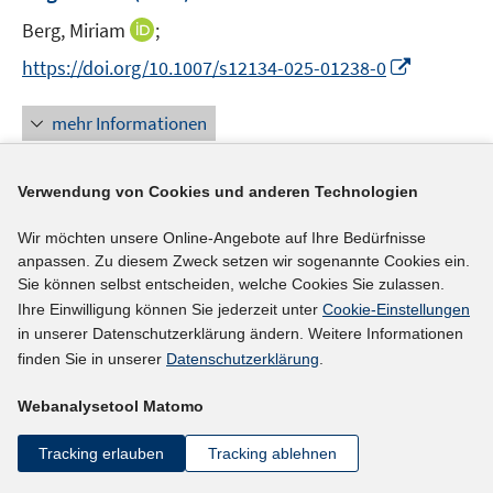
e
t
I
Berg, Miriam
;
r
e
n
I
https://doi.org/10.1007/s12134-025-01238-0
ö
r
n
n
f
ö
e
n
f
mehr Informationen
f
u
e
n
f
e
u
e
n
m
Verwendung von Cookies und anderen Technologien
e
n
e
F
Literaturhinweis
m
n
e
Wir möchten unsere Online-Angebote auf Ihre Bedürfnisse
F
Unveiling Disadvantages Faced by Refugee
anpassen. Zu diesem Zweck setzen wir sogenannte Cookies ein.
n
e
Professionals: A Review of Intersecting
Sie können selbst entscheiden, welche Cookies Sie zulassen.
s
n
Ihre Einwilligung können Sie jederzeit unter
Cookie-Einstellungen
Challenges in Professional Reintegration
t
(2025)
s
in unserer Datenschutzerklärung ändern. Weitere Informationen
e
t
I
Botoon, Sanjar
;
finden Sie in unserer
Datenschutzerklärung
.
r
e
n
I
https://doi.org/10.1111/soc4.70061
ö
r
Webanalysetool Matomo
n
n
f
ö
e
n
f
mehr Informationen
Tracking erlauben
Tracking ablehnen
f
u
e
n
f
e