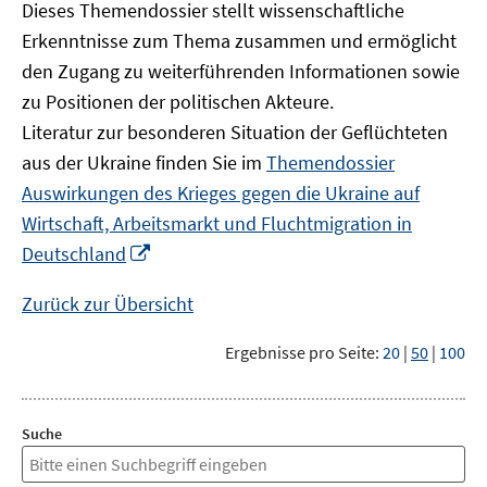
Dieses Themendossier stellt wissenschaftliche
Erkenntnisse zum Thema zusammen und ermöglicht
den Zugang zu weiterführenden Informationen sowie
zu Positionen der politischen Akteure.
Literatur zur besonderen Situation der Geflüchteten
aus der Ukraine finden Sie im
Themendossier
Auswirkungen des Krieges gegen die Ukraine auf
Wirtschaft, Arbeitsmarkt und Fluchtmigration in
In
Deutschland
neuem
Fenster
Zurück zur Übersicht
öffnen
Ergebnisse pro Seite:
20
|
50
|
100
Suche