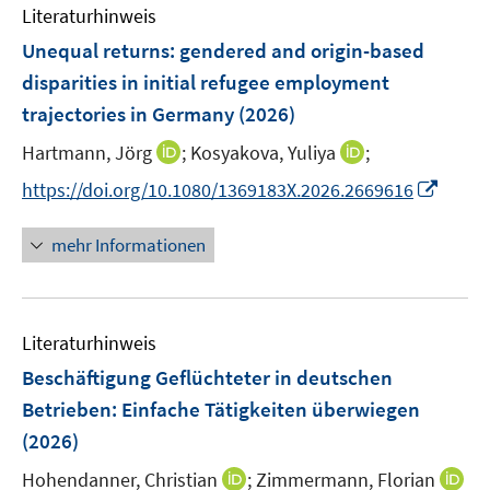
e
F
Literaturhinweis
m
n
e
F
Unequal returns: gendered and origin-based
n
e
disparities in initial refugee employment
s
n
trajectories in Germany
t
(2026)
s
e
t
I
I
Hartmann, Jörg
;
Kosyakova, Yuliya
;
r
e
n
n
I
https://doi.org/10.1080/1369183X.2026.2669616
ö
r
n
n
n
f
ö
e
e
n
f
mehr Informationen
f
u
u
e
n
f
e
e
u
e
n
m
m
e
n
e
F
F
Literaturhinweis
m
n
e
e
F
Beschäftigung Geflüchteter in deutschen
n
n
e
Betrieben: Einfache Tätigkeiten überwiegen
s
s
n
(2026)
t
t
s
e
e
t
I
Hohendanner, Christian
;
Zimmermann, Florian