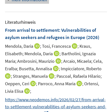
m
e
e
F
u
n
e
e
s
n
Literaturhinweis
m
t
s
F
e
From arrival to settlement
:
Vulnerabilities of
t
e
r
e
asylum seekers and refugees in Europe
(2026)
n
ö
r
I
I
Mendola, Daria
;
Tosi, Francesca
;
Kraus,
s
f
ö
n
n
t
f
I
Elisabeth;
Mendola, Daria
;
Bartholini, Ignazia
f
n
n
e
n
n
f
I
Maria;
Ambrosini, Maurizio
;
Arcaio, Micaela;
Cela,
e
e
r
e
n
n
n
I
Eralba;
Busetta, Annalisa
;
Impicciatore, Roberto
u
u
ö
n
e
e
n
n
I
e
I
e
;
Stranges, Manuela
;
Pascoal, Rafaela Hilario;
f
u
n
e
n
n
m
n
m
f
I
e
I
Oeppen, Ceri
;
Parroco, Anna Maria
;
Ortensi,
u
e
n
F
n
F
n
n
m
n
I
e
Livia Elisa
;
u
e
e
e
e
e
n
F
n
n
m
e
https://www.neodemos.info/2026/02/27/from-arrival-
u
n
u
n
n
e
e
e
n
F
m
e
s
e
s
to-settlement-vulnerabilities-of-asylum-seekers-and-
u
n
u
e
e
F
m
t
m
t