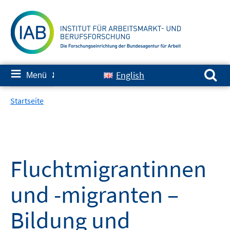
Springe
zum
Inhalt
Suchen nach:
≡
English
Menü
✘
Startseite
Fluchtmigrantinnen
und -migranten –
Bildung und