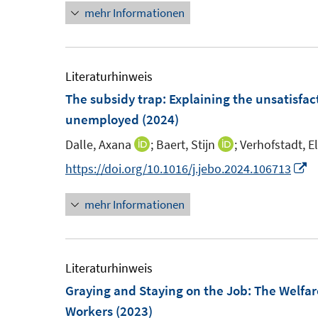
ö
e
mehr Informationen
e
e
f
r
u
u
f
ö
e
e
n
f
m
m
Literaturhinweis
e
f
F
F
The subsidy trap: Explaining the unsatisfact
n
n
e
e
unemployed
(2024)
e
n
n
n
Dalle, Axana
;
Baert, Stijn
;
Verhofstadt, E
I
I
s
s
n
n
I
https://doi.org/10.1016/j.jebo.2024.106713
t
t
n
n
n
e
e
mehr Informationen
e
e
n
r
r
u
u
e
ö
ö
e
e
u
f
f
m
m
e
Literaturhinweis
f
f
F
F
m
Graying and Staying on the Job: The Welfar
n
n
e
e
F
Workers
(2023)
e
e