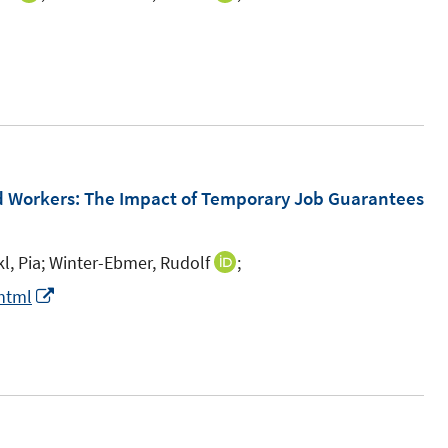
n
n
n
s
n
n
t
e
e
e
u
u
r
e
e
ö
m
m
f
F
F
 Workers: The Impact of Temporary Job Guarantees
f
e
e
n
n
n
e
l, Pia;
Winter-Ebmer, Rudolf
;
I
s
s
n
n
I
.html
t
t
n
n
e
e
e
n
r
r
u
e
ö
ö
e
u
f
f
m
e
f
f