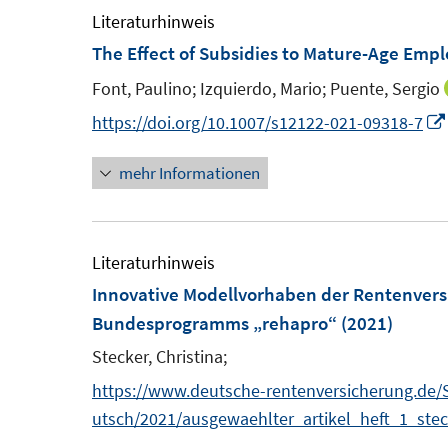
m
m
Literaturhinweis
f
F
F
The Effect of Subsidies to Mature-Age Emp
n
e
e
e
Font, Paulino;
Izquierdo, Mario;
Puente, Sergio
n
n
n
https://doi.org/10.1007/s12122-021-09318-7
s
s
t
t
mehr Informationen
e
e
r
r
ö
ö
Literaturhinweis
f
f
Innovative Modellvorhaben der Rentenvers
f
f
Bundesprogramms „rehapro“
(2021)
n
n
e
e
Stecker, Christina;
n
n
https://www.deutsche-rentenversicherung.de
utsch/2021/ausgewaehlter_artikel_heft_1_stec