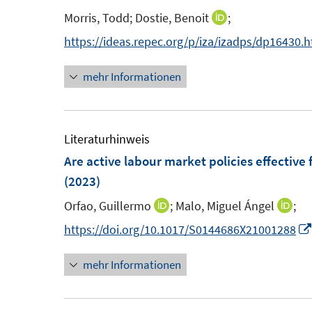
n
n
e
n
n
Morris, Todd;
Dostie, Benoit
;
I
s
s
n
n
https://ideas.repec.org/p/iza/izadps/dp16430.
t
t
s
n
e
e
t
mehr Informationen
e
r
r
e
u
ö
ö
r
e
f
f
ö
m
Literaturhinweis
f
f
f
F
Are active labour market policies effectiv
n
n
f
e
(2023)
e
e
n
n
n
n
e
Orfao, Guillermo
;
Malo, Miguel Ángel
;
I
I
s
n
n
n
https://doi.org/10.1017/S0144686X21001288
t
n
n
e
mehr Informationen
e
e
r
u
u
ö
e
e
f