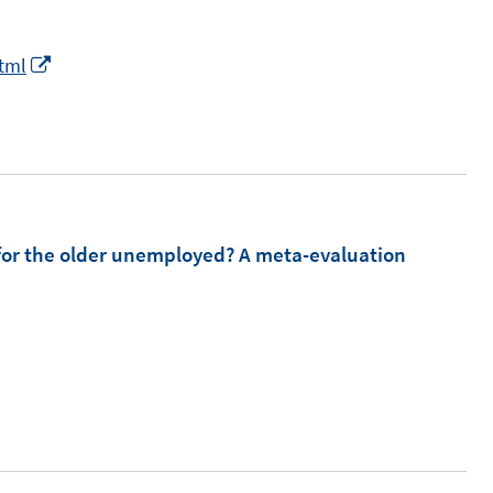
n
n
e
s
n
I
html
t
n
e
n
r
e
ö
u
f
e
f
m
e for the older unemployed? A meta-evaluation
n
F
e
e
n
n
I
s
n
t
n
e
e
r
u