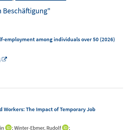
n Beschäftigung"
self-employment among individuals over 50
(2026)
I
8
n
n
e
u
e
m
 Workers: The Impact of Temporary Job
F
e
in
;
Winter-Ebmer, Rudolf
;
I
I