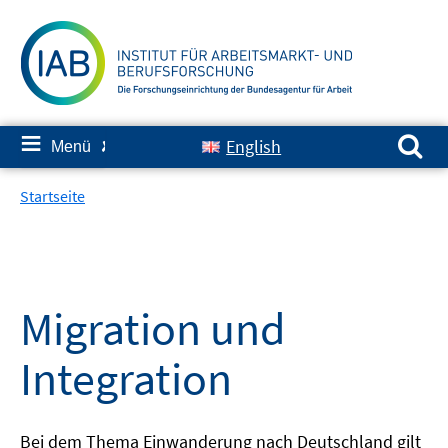
Springe
zum
Inhalt
Suchen nach:
≡
English
Menü
✘
Startseite
Migration und
Integration
Bei dem Thema Einwanderung nach Deutschland gilt