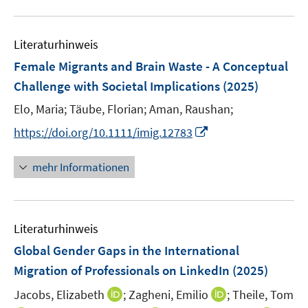
m
m
e
u
n
F
F
m
e
e
e
F
Literaturhinweis
m
n
n
e
F
Female Migrants and Brain Waste - A Conceptual
s
s
n
e
Challenge with Societal Implications
(2025)
t
t
s
n
e
e
t
Elo, Maria;
Täube, Florian;
Aman, Raushan;
s
r
r
e
t
I
https://doi.org/10.1111/imig.12783
ö
ö
r
e
n
f
f
ö
r
n
mehr Informationen
f
f
f
ö
e
n
n
f
f
u
e
e
n
f
e
n
n
e
n
Literaturhinweis
m
n
e
F
Global Gender Gaps in the International
n
e
Migration of Professionals on LinkedIn
(2025)
n
I
I
Jacobs, Elizabeth
;
Zagheni, Emilio
;
Theile, Tom
s