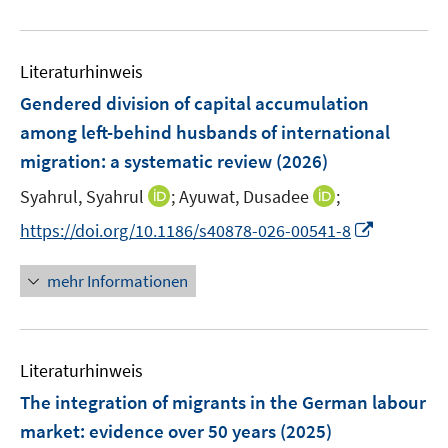
e
e
n
e
e
f
u
n
e
m
m
f
e
n
F
F
n
Literaturhinweis
m
e
e
e
F
Gendered division of capital accumulation
n
n
n
e
among left-behind husbands of international
s
s
n
migration: a systematic review
t
(2026)
t
s
e
e
t
I
I
Syahrul, Syahrul
;
Ayuwat, Dusadee
;
r
r
e
n
n
I
https://doi.org/10.1186/s40878-026-00541-8
ö
ö
r
n
n
n
f
f
ö
e
e
n
f
f
mehr Informationen
f
u
u
e
n
n
f
e
e
u
e
e
n
m
m
e
n
n
e
F
F
Literaturhinweis
m
n
e
e
F
The integration of migrants in the German labour
n
n
e
market: evidence over 50 years
(2025)
s
s
n