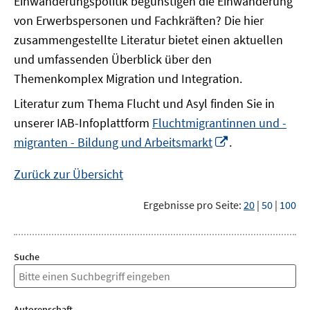
Einwanderungspolitik begünstigen die Einwanderung
von Erwerbspersonen und Fachkräften? Die hier
zusammengestellte Literatur bietet einen aktuellen
und umfassenden Überblick über den
Themenkomplex Migration und Integration.
Literatur zum Thema Flucht und Asyl finden Sie in
unserer IAB-Infoplattform
Fluchtmigrantinnen und -
In
migranten - Bildung und Arbeitsmarkt
.
neuem
Fenster
Zurück zur Übersicht
öffnen
Ergebnisse pro Seite:
20
|
50
|
100
Suche
Autorenschaft