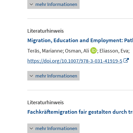
t
mehr Informationen
e
r
ö
Literaturhinweis
f
Migration, Education and Employment
:
Pat
f
Teräs, Marianne;
Osman, Ali
;
Eliasson, Eva;
n
I
e
n
I
https://doi.org/10.1007/978-3-031-41919-5
n
n
n
mehr Informationen
e
n
u
e
e
u
m
e
Literaturhinweis
F
Fachkräftemigration fair gestalten durch tr
e
F
n
e
mehr Informationen