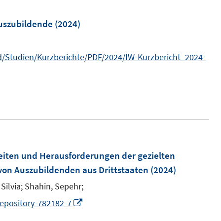
Auszubildende
(2024)
d/Studien/Kurzberichte/PDF/2024/IW-Kurzbericht_2024-
eiten und Herausforderungen der gezielten
von Auszubildenden aus Drittstaaten
(2024)
Silvia;
Shahin, Sepehr;
I
repository-782182-7
n