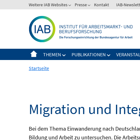
Springe
Weitere IAB Websites
Presse
Kontakt
IAB-Newslet
zum
Inhalt
THEMEN
PUBLIKATIONEN
VERANSTA
Startseite
Migration und Inte
Bei dem Thema Einwanderung nach Deutschland 
Bildung und Arbeit zu untersuchen. Die Arbeits