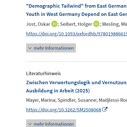
"Demographic Tailwind" from East Germany
Youth in West Germany Depend on East Ge
Jost, Oskar
;
Seibert, Holger
;
Wesling, Mi
I
I
n
n
https://doi.org/10.1093/oxfordhb/97801988661
n
n
mehr Informationen
e
e
u
u
e
e
m
m
Literaturhinweis
F
F
Zwischen Verwertungslogik und Vernutzun
e
e
Ausbildung in Arbeit
(2025)
n
n
Mayer, Marina;
Spindler, Susanne;
Madjlessi-Rou
s
s
I
https://doi.org/10.3262/SM2508068
t
t
n
e
e
mehr Informationen
n