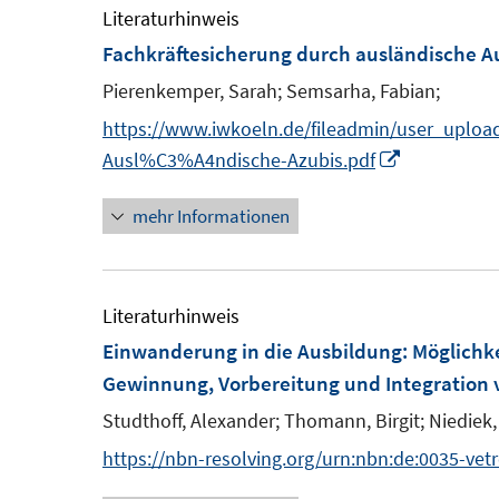
ö
e
Literaturhinweis
n
f
f
m
Fachkräftesicherung durch ausländische 
e
n
f
F
n
Pierenkemper, Sarah;
Semsarha, Fabian;
e
n
e
n
e
https://www.iwkoeln.de/fileadmin/user_uploa
n
n
I
Ausl%C3%A4ndische-Azubis.pdf
s
n
t
mehr Informationen
n
e
e
r
u
ö
e
Literaturhinweis
f
m
Einwanderung in die Ausbildung
:
Möglichk
f
F
Gewinnung, Vorbereitung und Integration 
n
e
Studthoff, Alexander;
Thomann, Birgit;
Niediek, 
e
n
n
https://nbn-resolving.org/urn:nbn:de:0035-vet
s