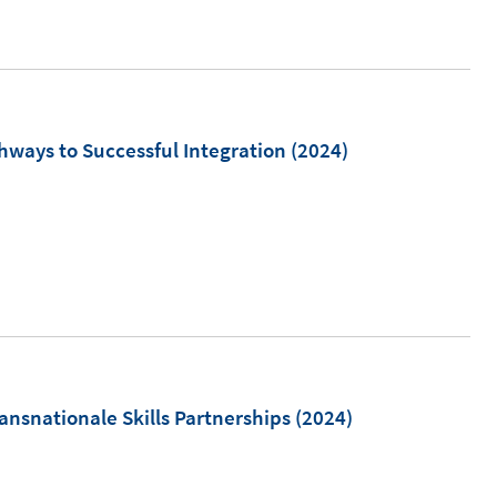
n
e
u
e
m
hways to Successful Integration
(2024)
F
e
n
s
t
e
r
ö
m
ansnationale Skills Partnerships
(2024)
f
f
n