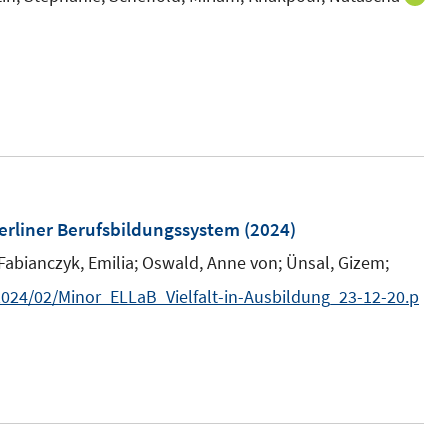
t
t
n
e
e
s
r
r
t
ö
ö
e
f
f
r
f
f
ö
n
n
f
e
e
f
Berliner Berufsbildungssystem
(2024)
n
n
n
Fabianczyk, Emilia;
e
Oswald, Anne von;
Ünsal, Gizem;
n
024/02/Minor_ELLaB_Vielfalt-in-Ausbildung_23-12-20.p