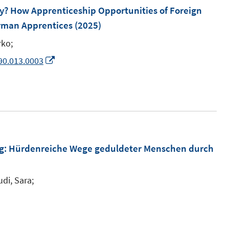
? How Apprenticeship Opportunities of Foreign
rman Apprentices
(2025)
rko;
I
90.013.0003
n
n
e
u
e
m
g
:
Hürdenreiche Wege geduldeter Menschen durch
F
e
di, Sara;
n
s
t