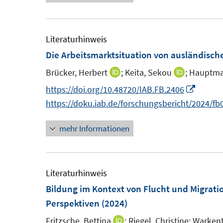
r
r
e
ö
ö
u
f
f
e
Literaturhinweis
f
f
m
Die Arbeitsmarktsituation von ausländisc
n
n
F
e
e
Brücker, Herbert
;
Keita, Sekou
;
Hauptma
I
I
e
n
n
n
n
I
https://doi.org/10.48720/IAB.FB.2406
n
n
n
n
https://doku.iab.de/forschungsbericht/2024/fb
s
e
e
n
t
mehr Informationen
u
u
e
e
e
e
u
r
m
m
e
ö
F
F
m
Literaturhinweis
f
e
e
F
Bildung im Kontext von Flucht und Migrati
f
n
n
e
Perspektiven
(2024)
n
s
s
n
e
Fritzsche, Bettina
;
Riegel, Christine;
Warkent
I