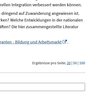
ellen Integration verbessert werden können.
 dringend auf Zuwanderung angewiesen ist.
ken? Welche Entwicklungen in der nationalen
ten? Die hier zusammengestellte Literatur
In
ranten - Bildung und Arbeitsmarkt
.
neuem
Fenster
öffnen
Ergebnisse pro Seite:
20
|
50
|
100