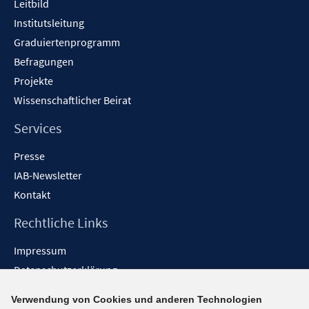
Leitbild
r
e
f
ö
Institutsleitung
r
n
f
Graduiertenprogramm
ö
e
f
f
Befragungen
n
n
f
Projekte
e
n
Wissenschaftlicher Beirat
n
e
n
Services
Presse
IAB-Newsletter
Kontakt
Rechtliche Links
Impressum
Datenschutzerklärung
Erklärung zur Barrierefreiheit
Verwendung von Cookies und anderen Technologien
Barrieren melden