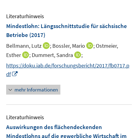
Literaturhinweis
Mindestlohn: Längsschnittstudie für sächsische
Betriebe
(2017)
I
I
Bellmann, Lutz
;
Bossler, Mario
;
Ostmeier,
n
n
I
I
Esther
;
Dummert, Sandra
;
n
n
n
n
https://doku.iab.de/forschungsbericht/2017/fb0717.p
e
e
n
n
I
df
u
u
e
e
n
e
e
u
u
n
mehr Informationen
m
m
e
e
e
F
F
m
m
u
e
e
F
F
e
n
n
e
e
Literaturhinweis
m
s
s
n
n
F
Auswirkungen des flächendeckenden
t
t
s
s
e
e
e
Mindestlohns auf die gewerbliche Wirtschaft im
t
t