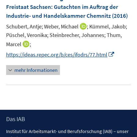
n
r
r
e
e
Freistaat Sachsen
:
Gutachten im Auftrag der
s
ö
ö
r
r
Industrie- und Handelskammer Chemnitz
(2016)
t
f
f
ö
ö
e
f
f
I
Schubert, Antje;
Weber, Michael
;
Kümmel, Jakob;
f
f
r
n
n
n
f
f
Püschel, Veronika;
Steinbrecher, Johannes;
Thum,
ö
e
e
n
n
n
I
Marcel
;
f
n
n
e
e
e
n
f
I
https://ideas.repec.org/b/ces/ifodrs/77.html
u
n
n
n
n
n
e
e
e
n
mehr Informationen
m
u
n
e
F
e
u
e
m
e
n
F
m
s
e
F
t
n
e
e
s
Footer
Das IAB
n
r
t
Inhalt
s
ö
Institut für Arbeitsmarkt- und Berufsforschung (IAB) – unser
e
t
f