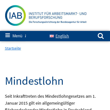
Springe
zum
Inhalt
Suchen nach:
≡
English
Menü
✘
Startseite
Mindestlohn
Seit Inkrafttreten des Mindestlohngesetzes am 1.
Januar 2015 gilt ein allgemeingültiger
flächendeckender Mindestlohn in Deutschland.