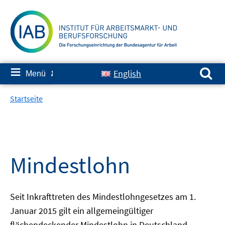
Springe
zum
Inhalt
Suchen nach:
≡
English
Menü
✘
Startseite
Mindestlohn
Seit Inkrafttreten des Mindestlohngesetzes am 1.
Januar 2015 gilt ein allgemeingültiger
flächendeckender Mindestlohn in Deutschland.