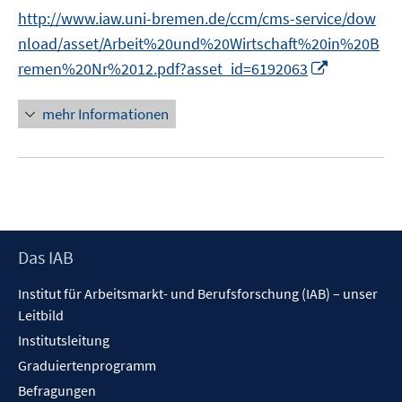
n
t
http://www.iaw.uni-bremen.de/ccm/cms-service/dow
n
e
nload/asset/Arbeit%20und%20Wirtschaft%20in%20B
e
r
I
remen%20Nr%2012.pdf?asset_id=6192063
u
ö
n
e
f
n
mehr Informationen
m
f
e
F
n
u
e
e
e
n
n
m
s
F
t
e
e
Footer
Das IAB
n
r
Inhalt
s
ö
Institut für Arbeitsmarkt- und Berufsforschung (IAB) – unser
t
f
Leitbild
e
f
Institutsleitung
r
n
Graduiertenprogramm
ö
e
f
Befragungen
n