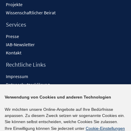
f
Projekte
n
Wissenschaftlicher Beirat
e
n
Services
Presse
IAB-Newsletter
Kontakt
Rechtliche Links
Impressum
Datenschutzerklärung
Erklärung zur Barrierefreiheit
Verwendung von Cookies und anderen Technologien
Barrieren melden
Wir möchten unsere Online-Angebote auf Ihre Bedürfnisse
Social-Media-Kanäle
anpassen. Zu diesem Zweck setzen wir sogenannte Cookies ein.
Sie können selbst entscheiden, welche Cookies Sie zulassen.
BlueSky
Ihre Einwilligung können Sie jederzeit unter
Cookie-Einstellungen