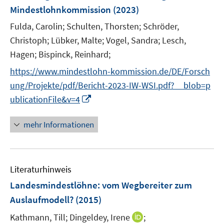
n
Mindestlohnkommission
(2023)
s
t
Fulda, Carolin;
Schulten, Thorsten;
Schröder,
e
Christoph;
Lübker, Malte;
Vogel, Sandra;
Lesch,
r
Hagen;
Bispinck, Reinhard;
ö
https://www.mindestlohn-kommission.de/DE/Forsch
f
ung/Projekte/pdf/Bericht-2023-IW-WSI.pdf?__blob=p
f
n
I
ublicationFile&v=4
e
n
n
n
mehr Informationen
e
u
e
Literaturhinweis
m
F
Landesmindestlöhne
:
vom Wegbereiter zum
e
Auslaufmodell?
(2015)
n
I
Kathmann, Till;
Dingeldey, Irene
;
s