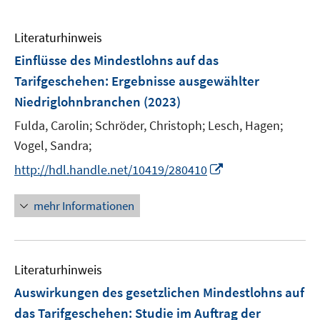
Literaturhinweis
Einflüsse des Mindestlohns auf das
Tarifgeschehen: Ergebnisse ausgewählter
Niedriglohnbranchen
(2023)
Fulda, Carolin;
Schröder, Christoph;
Lesch, Hagen;
Vogel, Sandra;
I
http://hdl.handle.net/10419/280410
n
n
mehr Informationen
e
u
e
Literaturhinweis
m
F
Auswirkungen des gesetzlichen Mindestlohns auf
e
das Tarifgeschehen
:
Studie im Auftrag der