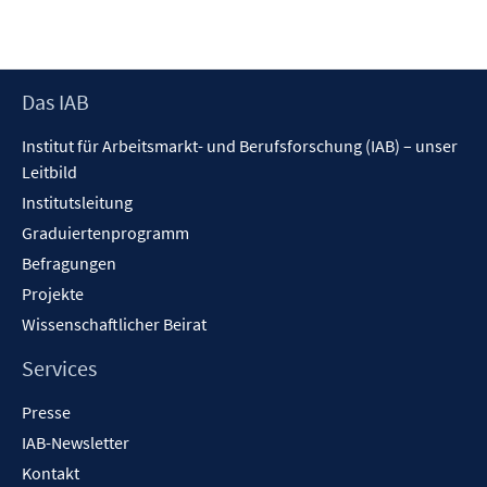
r
ö
f
f
Footer
Das IAB
n
Inhalt
Institut für Arbeitsmarkt- und Berufsforschung (IAB) – unser
e
Leitbild
n
Institutsleitung
Graduiertenprogramm
Befragungen
Projekte
Wissenschaftlicher Beirat
Services
Presse
IAB-Newsletter
Kontakt