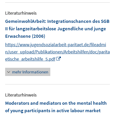
u
n
F
e
e
Literaturhinweis
m
n
F
GemeinwohlArbeit
:
Integrationschancen des SGB
s
e
II für langzeitarbeitslose Jugendliche und junge
t
n
e
Erwachsene
(2006)
s
r
t
https://www.jugendsozialarbeit-paritaet.de/fileadmi
ö
e
n/user_upload/Publikationen/Arbeitshilfen/doc/parita
f
r
I
etische_arbeitshilfe_5.pdf
f
ö
n
n
f
n
e
mehr Informationen
f
e
n
n
u
e
e
n
Literaturhinweis
m
F
Moderators and mediators on the mental health
e
of young participants in active labour market
n