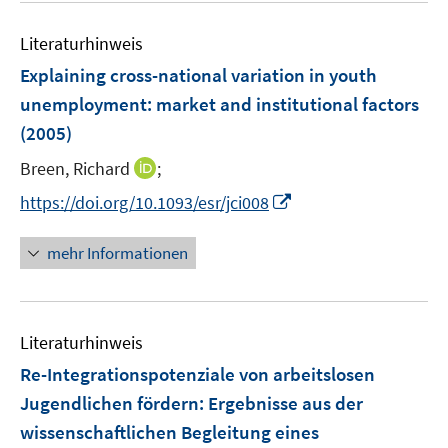
f
e
f
n
m
f
Literaturhinweis
e
F
n
Explaining cross-national variation in youth
n
e
e
unemployment
:
market and institutional factors
n
n
(2005)
s
t
I
Breen, Richard
;
e
n
I
https://doi.org/10.1093/esr/jci008
r
n
n
ö
e
n
mehr Informationen
f
u
e
f
e
u
n
m
e
e
F
Literaturhinweis
m
n
e
F
Re-Integrationspotenziale von arbeitslosen
n
e
Jugendlichen fördern
:
Ergebnisse aus der
s
n
wissenschaftlichen Begleitung eines
t
s