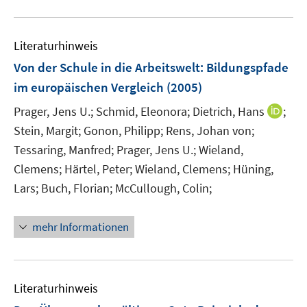
f
f
n
Literaturhinweis
e
Von der Schule in die Arbeitswelt
:
Bildungspfade
n
im europäischen Vergleich
(2005)
I
Prager, Jens U.;
Schmid, Eleonora;
Dietrich, Hans
;
n
Stein, Margit;
Gonon, Philipp;
Rens, Johan von;
n
Tessaring, Manfred;
Prager, Jens U.;
Wieland,
e
Clemens;
Härtel, Peter;
Wieland, Clemens;
Hüning,
u
Lars;
Buch, Florian;
McCullough, Colin;
e
m
F
mehr Informationen
e
n
s
Literaturhinweis
t