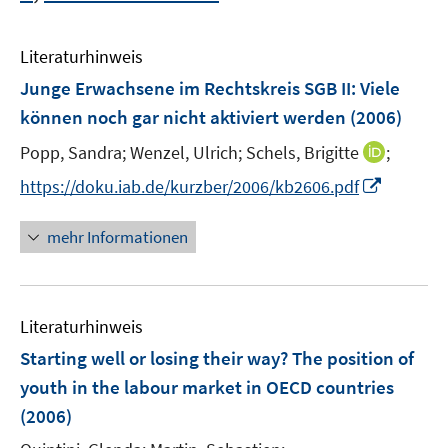
Literaturhinweis
Junge Erwachsene im Rechtskreis SGB II: Viele
können noch gar nicht aktiviert werden
(2006)
I
Popp, Sandra;
Wenzel, Ulrich;
Schels, Brigitte
;
n
I
https://doku.iab.de/kurzber/2006/kb2606.pdf
n
n
e
n
mehr Informationen
u
e
e
u
m
e
F
Literaturhinweis
m
e
F
Starting well or losing their way? The position of
n
e
youth in the labour market in OECD countries
s
n
(2006)
t
s
e
t