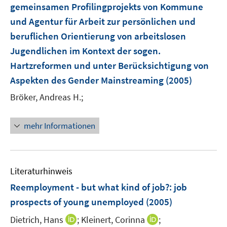
e
gemeinsamen Profilingprojekts von Kommune
t
r
e
und Agentur für Arbeit zur persönlichen und
ö
r
beruflichen Orientierung von arbeitslosen
f
ö
Jugendlichen im Kontext der sogen.
f
f
n
Hartzreformen und unter Berücksichtigung von
f
e
Aspekten des Gender Mainstreaming
(2005)
n
n
e
Bröker, Andreas H.;
n
mehr Informationen
Literaturhinweis
Reemployment - but what kind of job?
:
job
prospects of young unemployed
(2005)
I
I
Dietrich, Hans
;
Kleinert, Corinna
;