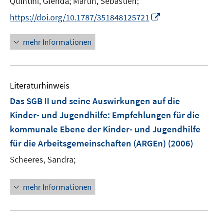
Quintini, Glenda;
Martin, Sebastien;
r
e
I
https://doi.org/10.1787/351848125721
ö
r
n
f
ö
n
mehr Informationen
f
f
e
n
f
u
e
n
e
n
e
Literaturhinweis
m
n
F
Das SGB II und seine Auswirkungen auf die
e
Kinder- und Jugendhilfe
:
Empfehlungen für die
n
kommunale Ebene der Kinder- und Jugendhilfe
s
für die Arbeitsgemeinschaften (ARGEn)
(2006)
t
e
Scheeres, Sandra;
r
ö
mehr Informationen
f
f
n