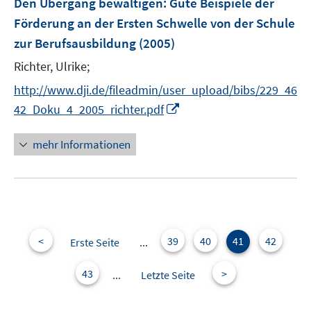
e
Den Übergang bewältigen: Gute Beispiele der
r
Förderung an der Ersten Schwelle von der Schule
ö
zur Berufsausbildung
(2005)
f
Richter, Ulrike;
f
n
http://www.dji.de/fileadmin/user_upload/bibs/229_46
e
I
42_Doku_4_2005_richter.pdf
n
n
n
mehr Informationen
e
u
e
m
F
e
<
39
40
41
42
Erste Seite
...
n
s
43
>
...
Letzte Seite
t
e