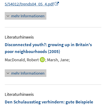
e
I
5/54012/trends04_05_4.pdf
r
n
ö
n
mehr Informationen
f
e
f
u
n
e
e
Literaturhinweis
m
n
F
Disconnected youth?
:
growing up in Britain's
e
poor neighbourhoods
(2005)
n
I
MacDonald, Robert
;
Marsh, Jane;
s
n
t
n
e
mehr Informationen
e
r
u
ö
e
f
m
f
Literaturhinweis
F
n
Den Schulausstieg verhindern
:
gute Beispiele
e
e