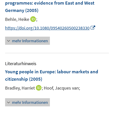
programmes
:
evidence from East and West
s
Germany
(2005)
t
e
I
Behle, Heike
;
r
n
I
https://doi.org/10.1080/09540260500238330
ö
n
n
f
e
n
mehr Informationen
f
u
e
n
e
u
e
m
e
n
F
Literaturhinweis
m
e
F
Young people in Europe
:
labour markets and
n
e
citizenship
(2005)
s
n
t
I
Bradley, Harriet
;
Hoof, Jacques van;
s
e
n
t
r
n
e
mehr Informationen
ö
e
r
f
u
ö