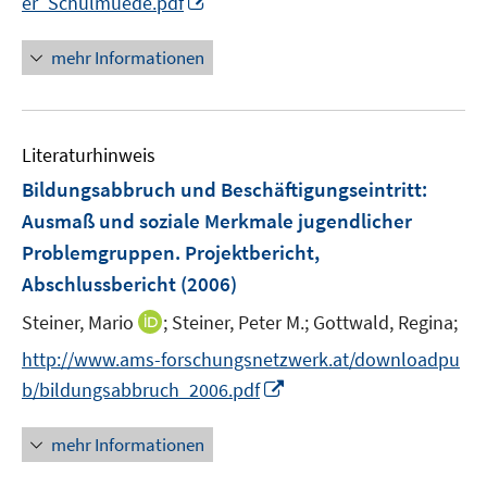
er_Schulmuede.pdf
n
n
mehr Informationen
e
u
e
Literaturhinweis
m
F
Bildungsabbruch und Beschäftigungseintritt
:
e
Ausmaß und soziale Merkmale jugendlicher
n
Problemgruppen. Projektbericht,
s
Abschlussbericht
(2006)
t
e
I
Steiner, Mario
;
Steiner, Peter M.;
Gottwald, Regina;
r
n
http://www.ams-forschungsnetzwerk.at/downloadpu
ö
n
I
b/bildungsabbruch_2006.pdf
f
e
n
f
u
n
n
mehr Informationen
e
e
e
m