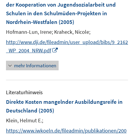
der Kooperation von Jugendsozialarbeit und
n
Schulen in den Schulmüden-Projekten in
s
t
Nordrhein-Westfalen
(2005)
e
Hofmann-Lun, Irene;
Kraheck, Nicole;
r
http://www.dji.de/fileadmin/user_upload/bibs/9_2162
ö
I
f
_WP_2004_NRW.pdf
n
f
n
n
mehr Informationen
e
e
u
n
e
Literaturhinweis
m
F
Direkte Kosten mangelnder Ausbildungsreife in
e
Deutschland
(2005)
n
Klein, Helmut E.;
s
t
https://www.iwkoeln.de/fileadmin/publikationen/200