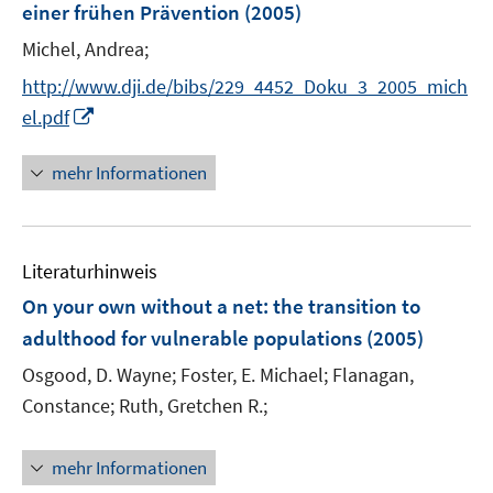
einer frühen Prävention
(2005)
n
n
s
Michel, Andrea;
t
http://www.dji.de/bibs/229_4452_Doku_3_2005_mich
e
I
el.pdf
r
n
ö
n
mehr Informationen
f
e
f
u
n
e
e
Literaturhinweis
m
n
F
On your own without a net
:
the transition to
e
adulthood for vulnerable populations
(2005)
n
Osgood, D. Wayne;
Foster, E. Michael;
Flanagan,
s
t
Constance;
Ruth, Gretchen R.;
e
r
mehr Informationen
ö