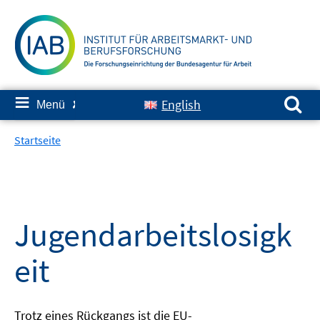
Springe
zum
Inhalt
Suchen nach:
≡
English
Menü
✘
Startseite
Jugendarbeitslosigk
eit
Trotz eines Rückgangs ist die EU-