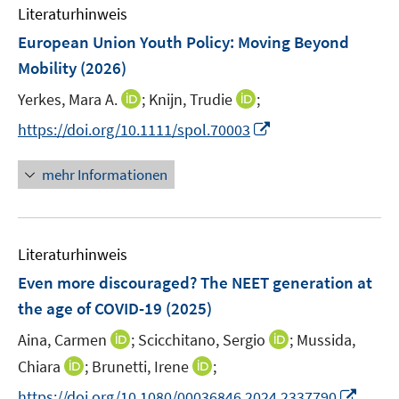
e
Literaturhinweis
m
n
F
European Union Youth Policy: Moving Beyond
e
Mobility
(2026)
n
I
I
Yerkes, Mara A.
;
Knijn, Trudie
;
s
n
n
t
I
https://doi.org/10.1111/spol.70003
n
n
e
n
e
e
r
n
mehr Informationen
u
u
ö
e
e
e
f
u
m
m
f
e
F
F
n
Literaturhinweis
m
e
e
e
F
Even more discouraged? The NEET generation at
n
n
n
e
the age of COVID-19
(2025)
s
s
n
t
t
I
I
Aina, Carmen
;
Scicchitano, Sergio
;
Mussida,
s
e
e
n
n
t
I
I
Chiara
;
Brunetti, Irene
;
r
r
n
n
e
n
n
I
https://doi.org/10.1080/00036846.2024.2337790
ö
ö