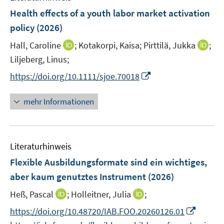
s
e
F
e
e
Health effects of a youth labor market activation
t
n
e
r
r
e
policy
(2026)
s
n
ö
ö
r
t
I
I
Hall, Caroline
;
Kotakorpi, Kaisa;
Pirttilä, Jukka
;
s
f
f
ö
e
n
n
t
f
f
Liljeberg, Linus;
f
r
n
n
e
n
n
f
I
https://doi.org/10.1111/sjoe.70018
ö
e
e
r
e
e
n
n
f
u
u
ö
n
n
e
n
mehr Informationen
f
e
e
f
n
e
n
m
m
f
u
e
F
F
n
e
n
e
e
e
Literaturhinweis
m
n
n
n
F
Flexible Ausbildungsformate sind ein wichtiges,
s
s
e
aber kaum genutztes Instrument
(2026)
t
t
n
e
e
I
I
Heß, Pascal
;
Holleitner, Julia
;
s
r
r
n
n
t
I
https://doi.org/10.48720/IAB.FOO.20260126.01
ö
ö
n
n
e
n