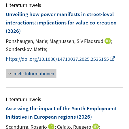
n
e
e
F
F
Literaturhinweis
m
n
n
e
e
F
Unveiling how power manifests in street-level
s
s
n
n
e
t
t
interactions: implications for value co-creation
s
s
n
e
e
(2026)
t
t
s
r
r
e
e
t
I
Ronshaugen, Marie;
Magnussen, Siv Fladsrud
;
ö
ö
r
r
e
n
Sonderskov, Mette;
f
f
ö
ö
r
n
f
f
I
f
f
https://doi.org/10.1080/14719037.2025.2536155
ö
e
n
n
n
f
f
f
u
e
e
n
n
n
mehr Informationen
f
e
n
n
e
e
e
n
m
u
n
n
e
F
e
n
e
Literaturhinweis
m
n
F
Assessing the impact of the Youth Employment
s
e
Initiative in European regions
(2026)
t
n
e
I
I
Scandurra, Rosario
;
Cefalo, Ruggero
;
s