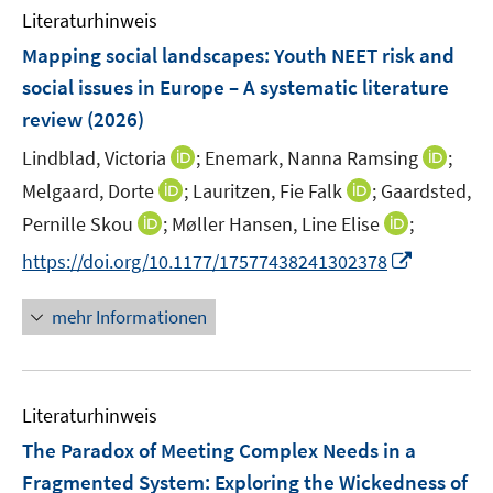
e
Literaturhinweis
m
n
F
Mapping social landscapes: Youth NEET risk and
e
social issues in Europe – A systematic literature
n
review
(2026)
s
t
I
I
Lindblad, Victoria
;
Enemark, Nanna Ramsing
;
e
n
n
I
I
Melgaard, Dorte
;
Lauritzen, Fie Falk
;
Gaardsted,
r
n
n
n
n
I
I
Pernille Skou
;
Møller Hansen, Line Elise
;
ö
e
e
n
n
n
n
I
f
https://doi.org/10.1177/17577438241302378
u
u
e
e
n
n
n
f
e
e
u
u
e
e
n
n
m
m
mehr Informationen
e
e
u
u
e
e
F
F
m
m
e
e
u
n
e
e
F
F
m
m
e
n
n
e
e
F
F
Literaturhinweis
m
s
s
n
n
e
e
F
t
t
The Paradox of Meeting Complex Needs in a
s
s
n
n
e
e
e
t
t
Fragmented System: Exploring the Wickedness of
s
s