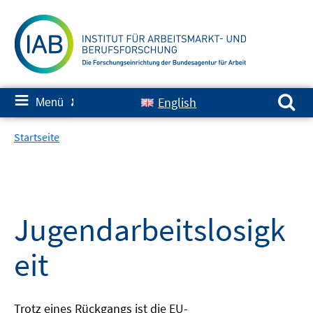
Springe
zum
Inhalt
Suchen nach:
≡
English
Menü
✘
Startseite
Jugendarbeitslosigk
eit
Trotz eines Rückgangs ist die EU-