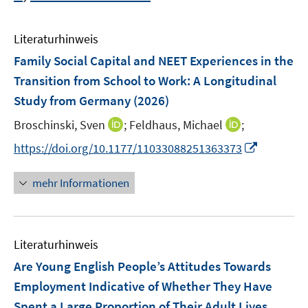
Literaturhinweis
Family Social Capital and NEET Experiences in the
Transition from School to Work: A Longitudinal
Study from Germany
(2026)
I
I
Broschinski, Sven
;
Feldhaus, Michael
;
n
n
I
https://doi.org/10.1177/11033088251363373
n
n
n
e
e
n
mehr Informationen
u
u
e
e
e
u
m
m
e
F
F
Literaturhinweis
m
e
e
F
Are Young English People’s Attitudes Towards
n
n
e
Employment Indicative of Whether They Have
s
s
n
Spent a Large Proportion of Their Adult Lives
t
t