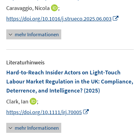
n
e
e
t
I
Caravaggio, Nicola
;
s
r
r
e
n
t
I
https://doi.org/10.1016/j.strueco.2025.06.003
ö
ö
r
n
e
n
f
f
ö
e
r
n
f
f
mehr Informationen
f
u
ö
e
n
n
f
e
f
u
e
e
n
m
f
e
n
n
e
F
n
Literaturhinweis
m
n
e
e
F
Hard‐to‐Reach Insider Actors on Light‐Touch
n
n
e
Labour Market Regulation in the UK: Compliance,
s
n
Deterrence, and Intelligence?
t
(2025)
s
e
t
I
Clark, Ian
;
r
e
n
I
https://doi.org/10.1111/irj.70005
ö
r
n
n
f
ö
e
n
f
mehr Informationen
f
u
e
n
f
e