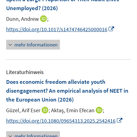
s
e
e
Unemployed?
(2026)
t
r
r
e
I
Dunn, Andrew
;
ö
ö
r
n
f
f
I
https://doi.org/10.1017/s1474746425000016
ö
n
f
f
n
f
e
n
n
n
mehr Informationen
f
u
e
e
e
n
e
n
n
u
e
m
e
n
F
Literaturhinweis
m
e
F
Does economic freedom alleviate youth
n
e
disengagement? An empirical analysis of NEET in
s
n
the European Union
t
(2026)
s
e
t
I
I
Güzel, Arif Eser
;
Aktaş, Emin Efecan
;
r
e
n
n
I
https://doi.org/10.1080/09654313.2025.2542416
ö
r
n
n
n
f
ö
e
e
n
f
mehr Informationen