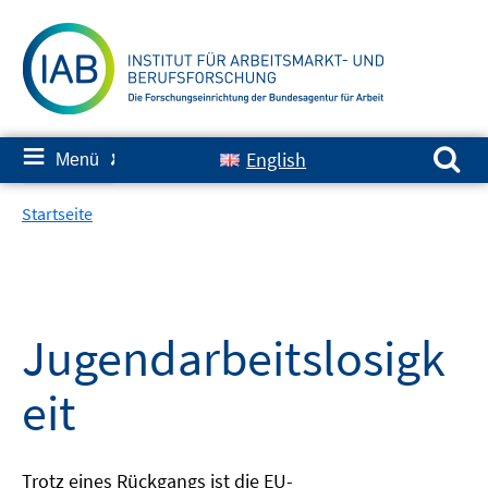
Springe
zum
Inhalt
Suchen nach:
≡
English
Menü
✘
Startseite
Jugendarbeitslosigk
eit
Trotz eines Rückgangs ist die EU-