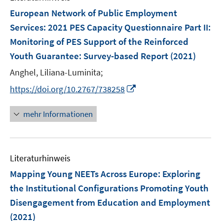
n
e
F
European Network of Public Employment
n
e
Services: 2021 PES Capacity Questionnaire Part II:
s
n
Monitoring of PES Support of the Reinforced
t
s
e
Youth Guarantee
:
Survey-based Report
(2021)
t
r
e
Anghel, Liliana-Luminita;
ö
r
I
f
https://doi.org/10.2767/738258
ö
n
f
f
n
n
mehr Informationen
f
e
e
n
u
n
e
e
n
Literaturhinweis
m
F
Mapping Young NEETs Across Europe: Exploring
e
the Institutional Configurations Promoting Youth
n
Disengagement from Education and Employment
s
(2021)
t