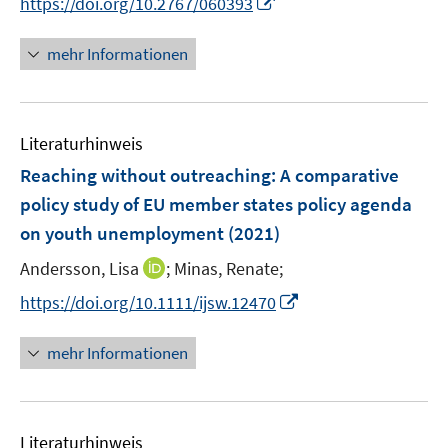
I
https://doi.org/10.2767/060393
ö
n
f
n
mehr Informationen
f
e
n
u
e
e
n
Literaturhinweis
m
F
Reaching without outreaching: A comparative
e
policy study of EU member states policy agenda
n
on youth unemployment
(2021)
s
t
I
Andersson, Lisa
;
Minas, Renate;
e
n
I
https://doi.org/10.1111/ijsw.12470
r
n
n
ö
e
n
mehr Informationen
f
u
e
f
e
u
n
m
e
e
F
Literaturhinweis
m