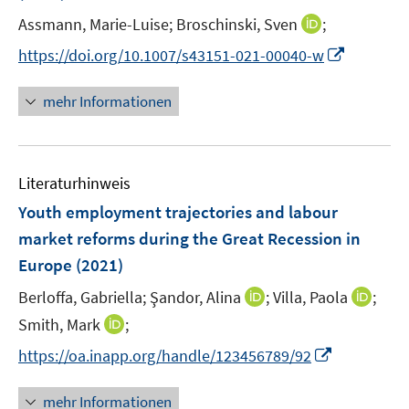
e
I
Assmann, Marie-Luise;
Broschinski, Sven
;
r
n
I
https://doi.org/10.1007/s43151-021-00040-w
ö
n
n
f
e
n
mehr Informationen
f
u
e
n
e
u
e
m
e
n
F
Literaturhinweis
m
e
F
Youth employment trajectories and labour
n
e
market reforms during the Great Recession in
s
n
Europe
(2021)
t
s
e
t
I
I
Berloffa, Gabriella;
Şandor, Alina
;
Villa, Paola
;
r
e
n
n
I
Smith, Mark
;
ö
r
n
n
n
f
I
https://oa.inapp.org/handle/123456789/92
ö
e
e
n
f
n
f
u
u
e
n
n
mehr Informationen
f
e
e