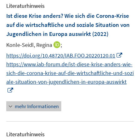
n
n
e
F
F
Literaturhinweis
m
n
e
e
F
Ist diese Krise anders? Wie sich die Corona-Krise
n
n
e
auf die wirtschaftliche und soziale Situation von
s
s
n
Jugendlichen in Europa auswirkt
t
(2022)
t
s
e
e
t
I
Konle-Seidl, Regina
;
r
r
e
n
I
https://doi.org/10.48720/IAB.FOO.20220120.01
ö
ö
r
n
n
f
f
https://www.iab-forum.de/ist-diese-krise-anders-wie-
ö
e
n
f
f
sich-die-corona-krise-auf-die-wirtschaftliche-und-sozi
f
u
e
n
n
f
ale-situation-von-jugendlichen-in-europa-auswirkt
e
u
e
e
n
I
m
e
n
n
e
n
F
m
n
n
e
mehr Informationen
F
e
n
e
u
s
n
e
t
s
Literaturhinweis
m
e
t