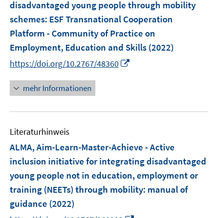
disadvantaged young people through mobility
n
schemes
:
ESF Transnational Cooperation
Platform - Community of Practice on
Employment, Education and Skills
(2022)
I
https://doi.org/10.2767/48360
n
n
mehr Informationen
e
u
e
Literaturhinweis
m
F
ALMA, Aim-Learn-Master-Achieve - Active
e
inclusion initiative for integrating disadvantaged
n
young people not in education, employment or
s
training (NEETs) through mobility
:
manual of
t
e
guidance
(2022)
r