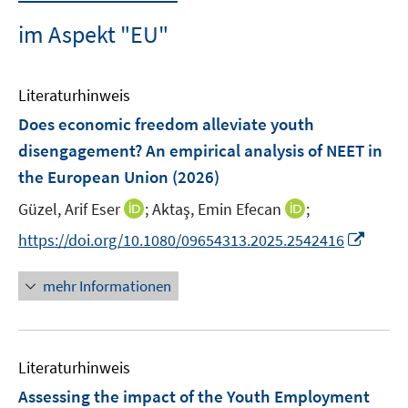
im Aspekt "EU"
Literaturhinweis
Does economic freedom alleviate youth
disengagement? An empirical analysis of NEET in
the European Union
(2026)
I
I
Güzel, Arif Eser
;
Aktaş, Emin Efecan
;
n
n
I
https://doi.org/10.1080/09654313.2025.2542416
n
n
n
e
e
n
mehr Informationen
u
u
e
e
e
u
m
m
e
F
F
Literaturhinweis
m
e
e
F
Assessing the impact of the Youth Employment
n
n