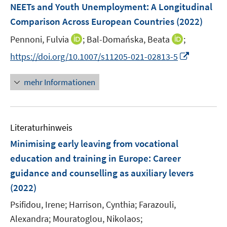
F
r
NEETs and Youth Unemployment
:
A Longitudinal
e
e
ö
r
Comparison Across European Countries
(2022)
n
f
ö
I
I
Pennoni, Fulvia
;
Bal-Domańska, Beata
;
s
f
f
n
n
t
n
I
f
https://doi.org/10.1007/s11205-021-02813-5
n
n
e
e
n
n
e
e
r
n
n
e
mehr Informationen
u
u
ö
e
n
e
e
f
u
m
m
f
e
F
F
n
Literaturhinweis
m
e
e
e
F
Minimising early leaving from vocational
n
n
n
e
education and training in Europe
:
Career
s
s
n
guidance and counselling as auxiliary levers
t
t
s
e
e
(2022)
t
r
r
e
Psifidou, Irene;
Harrison, Cynthia;
Farazouli,
ö
ö
r
Alexandra;
Mouratoglou, Nikolaos;
f
f
ö