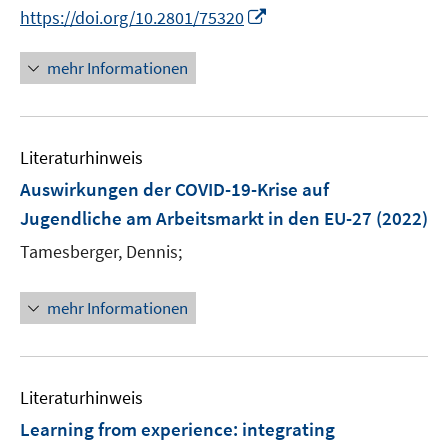
f
f
I
https://doi.org/10.2801/75320
f
n
n
n
f
e
e
n
mehr Informationen
n
n
n
e
e
u
n
e
Literaturhinweis
m
F
Auswirkungen der COVID-19-Krise auf
e
Jugendliche am Arbeitsmarkt in den EU-27
(2022)
n
Tamesberger, Dennis;
s
t
e
mehr Informationen
r
ö
f
Literaturhinweis
f
n
Learning from experience: integrating
e