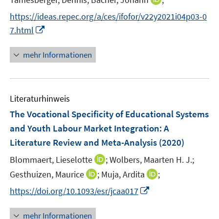
s
e
e
n
t
https://ideas.repec.org/a/ces/ifofor/v22y2021i04p03-0
r
r
n
e
I
7.html
ö
ö
e
r
n
f
f
u
ö
n
mehr Informationen
f
f
e
f
e
n
n
m
f
u
e
e
F
n
e
n
n
e
e
Literaturhinweis
m
n
n
F
The Vocational Specificity of Educational Systems
s
e
and Youth Labour Market Integration: A
t
n
e
Literature Review and Meta-Analysis
(2020)
s
r
t
I
Blommaert, Lieselotte
;
Wolbers, Maarten H. J.;
ö
e
n
I
I
Gesthuizen, Maurice
;
Muja, Ardita
;
f
r
n
n
n
f
I
https://doi.org/10.1093/esr/jcaa017
ö
e
n
n
n
n
f
u
e
e
e
n
mehr Informationen
f
e