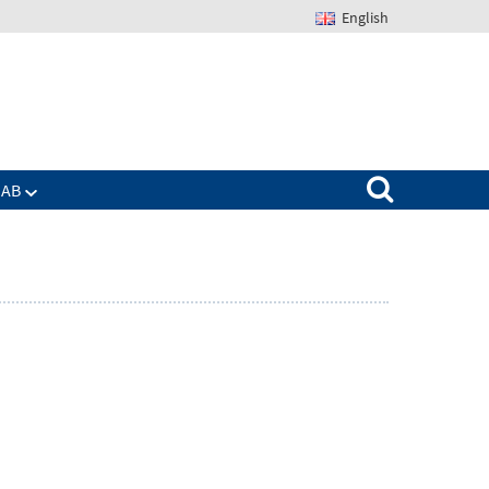
English
Suchen nach:
IAB
Zeige
enü
Untermenü
für
Das
IAB