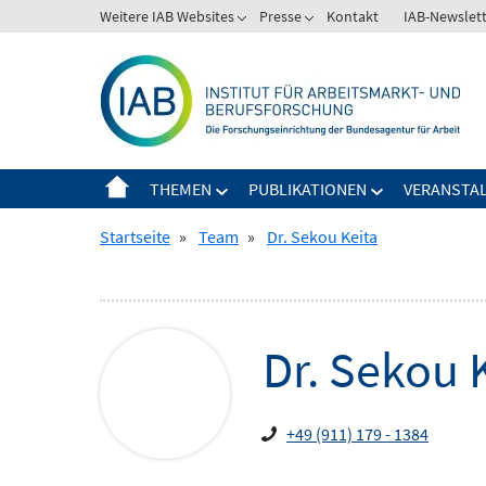
Springe
Weitere IAB Websites
Presse
Kontakt
IAB-Newslet
Zeige
Zeige
zum
Untermenü
Untermenü
Inhalt
für
für
Weitere
Presse
IAB
Websites
THEMEN
PUBLIKATIONEN
VERANSTA
Zeige
Zeige
Untermenü
Untermenü
Startseite
»
Team
»
Dr. Sekou Keita
für
für
Themen
Publikationen
Dr.
Sekou
+49 (911) 179 - 1384