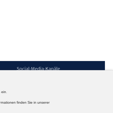
Social-Media-Kanäle
BlueSky
YouTube
LinkedIn
 ein.
XING
kununu
rmationen finden Sie in unserer
Netiquette