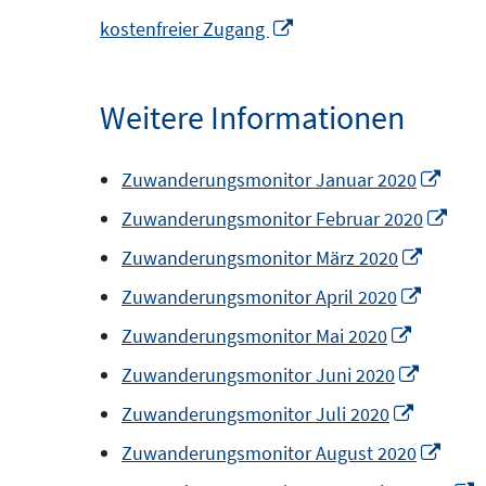
In
kostenfreier Zugang
neuem
Fenster
Weitere Informationen
öffnen
In
Zuwanderungsmonitor Januar 2020
neu
In
Zuwanderungsmonitor Februar 2020
Fenst
neu
In
Zuwanderungsmonitor März 2020
öffne
Fens
neuem
In
Zuwanderungsmonitor April 2020
öffn
Fenster
neuem
In
Zuwanderungsmonitor Mai 2020
öffnen
Fenster
neuem
In
Zuwanderungsmonitor Juni 2020
öffnen
Fenster
neuem
In
Zuwanderungsmonitor Juli 2020
öffnen
Fenster
neuem
In
Zuwanderungsmonitor August 2020
öffnen
Fenster
neu