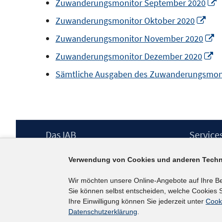
I
Zuwanderungsmonitor September 2020
öffnen
Fenst
In
Zuwanderungsmonitor Oktober 2020
öffne
F
neu
In
Zuwanderungsmonitor November 2020
ö
Fen
n
In
Zuwanderungsmonitor Dezember 2020
öff
F
n
Sämtliche Ausgaben des Zuwanderungsmonito
ö
Fe
öf
Footer
Das IAB
Service
Inhalt
Institut für Arbeitsmarkt- und
Presse
Verwendung von Cookies und anderen Techn
Berufsforschung (IAB) – unser Leitbild
IAB-Newsl
Institutsleitung
Kontakt
Wir möchten unsere Online-Angebote auf Ihre B
Graduiertenprogramm
Sie können selbst entscheiden, welche Cookies S
Befragungen
Ihre Einwilligung können Sie jederzeit unter
Cook
Projekte
Datenschutzerklärung
.