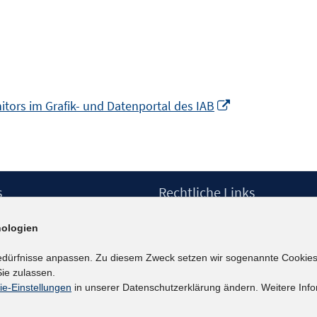
n
er
neuem
n
enster
em
ffnen
ster
euem
nen
enster
euem
In
rs im Grafik- und Datenportal des IAB
ffnen
nster
neuem
fnen
Fenster
öffnen
s
Rechtliche Links
Impressum
ologien
etter
Datenschutzerklärung
Erklärung zur Barrierefreiheit
edürfnisse anpassen. Zu diesem Zweck setzen wir sogenannte Cookies
Barrieren melden
ie zulassen.
ie-Einstellungen
in unserer Datenschutzerklärung ändern. Weitere Info