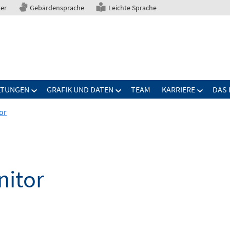
ter
Gebärdensprache
Leichte Sprache
LTUNGEN
GRAFIK UND DATEN
TEAM
KARRIERE
DAS 
or
itor