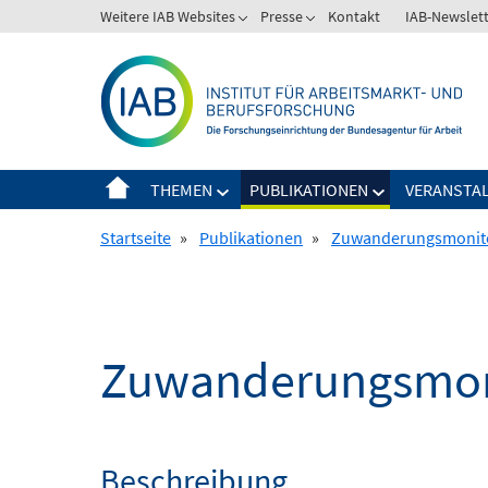
Springe
Weitere IAB Websites
Presse
Kontakt
IAB-Newslet
zum
Inhalt
THEMEN
PUBLIKATIONEN
VERANSTA
Startseite
»
Publikationen
»
Zuwanderungsmonit
Zuwanderungsmon
Beschreibung